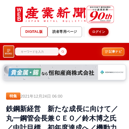
DIGITAL版
読者専用ページ
ログイン
記事ナビ
MENU
2021年12月24日 06:00
特集
鉄鋼新経営 新たな成長に向けて／
丸一鋼管会長兼ＣＥＯ／鈴木博之氏
／中計目標、初年度達成へ／機動力