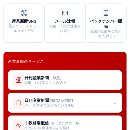
産業新聞SNS
メール速報
バックナンバー販
最新ニュースをリア
鉄鋼・非鉄の速報を
売
ルタイム配信
お届け
過去の紙面をご購入
いただけます
産業新聞のサービス
日刊産業新聞
（紙版）
→
鉄鋼・非鉄業界の総合紙面
日刊産業新聞
DIGITAL+TEXT
→
PC・スマホで読めるデジタル版
非鉄相場配信
/ モーニングコール
→
毎朝の非鉄金属相場をお届け