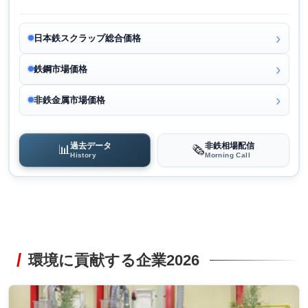
日本鉄スクラップ総合価格
鉄鋼市場価格
非鉄金属市場価格
過去データ
非鉄相場配信
📊
🗞️
History
Morning Call
環境に貢献する企業2026