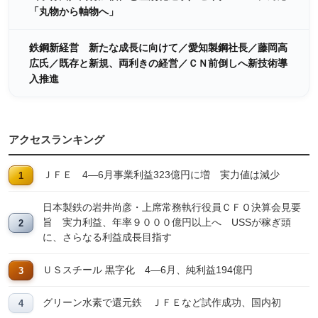
「丸物から軸物へ」
鉄鋼新経営 新たな成長に向けて／愛知製鋼社長／藤岡高
広氏／既存と新規、両利きの経営／ＣＮ前倒しへ新技術導
入推進
アクセスランキング
ＪＦＥ 4―6月事業利益323億円に増 実力値は減少
日本製鉄の岩井尚彦・上席常務執行役員ＣＦＯ決算会見要
旨 実力利益、年率９０００億円以上へ USSが稼ぎ頭
に、さらなる利益成長目指す
ＵＳスチール 黒字化 4―6月、純利益194億円
グリーン水素で還元鉄 ＪＦＥなど試作成功、国内初