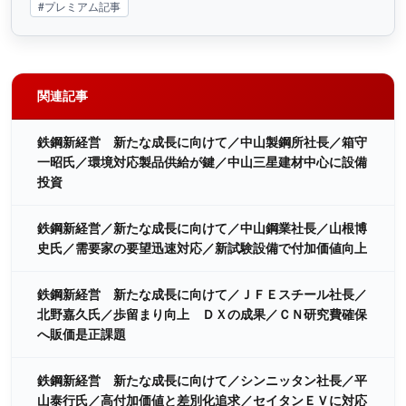
#プレミアム記事
関連記事
鉄鋼新経営 新たな成長に向けて／中山製鋼所社長／箱守
一昭氏／環境対応製品供給が鍵／中山三星建材中心に設備
投資
鉄鋼新経営／新たな成長に向けて／中山鋼業社長／山根博
史氏／需要家の要望迅速対応／新試験設備で付加価値向上
鉄鋼新経営 新たな成長に向けて／ＪＦＥスチール社長／
北野嘉久氏／歩留まり向上 ＤＸの成果／ＣＮ研究費確保
へ販価是正課題
鉄鋼新経営 新たな成長に向けて／シンニッタン社長／平
山泰行氏／高付加価値と差別化追求／セイタンＥＶに対応