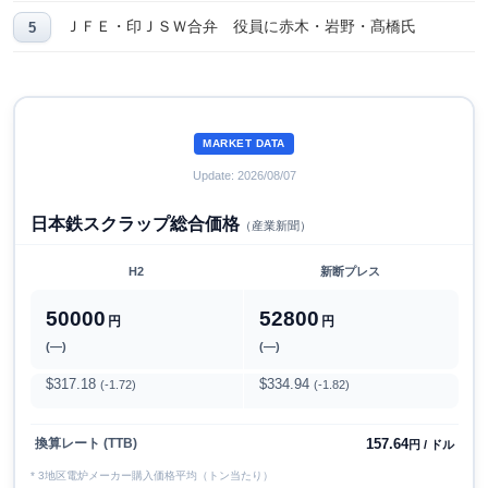
ＪＦＥ・印ＪＳＷ合弁 役員に赤木・岩野・髙橋氏
MARKET DATA
Update: 2026/08/07
日本鉄スクラップ総合価格
（産業新聞）
H2
新断プレス
50000
52800
円
円
(―)
(―)
$317.18
$334.94
(-1.72)
(-1.82)
157.64
換算レート (TTB)
円 / ドル
* 3地区電炉メーカー購入価格平均（トン当たり）