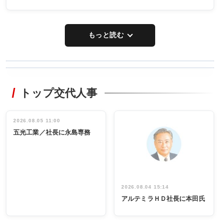
もっと読む
WORKING
RECYCLING
STYLE
トップ交代人事
タックトレー
非鉄業界で
ディング 創
働く／女性
立30周年記念
管理職編
祝う 業界関
インタビュ
2026.08.05 11:00
INTERVIEW
INTERVIEW
係者ら220人
ー／社内ア
五光工業／社長に永島専務
出席
イデア発掘
し形に
2026.08.04 15:14
アルテミラＨＤ社長に本田氏