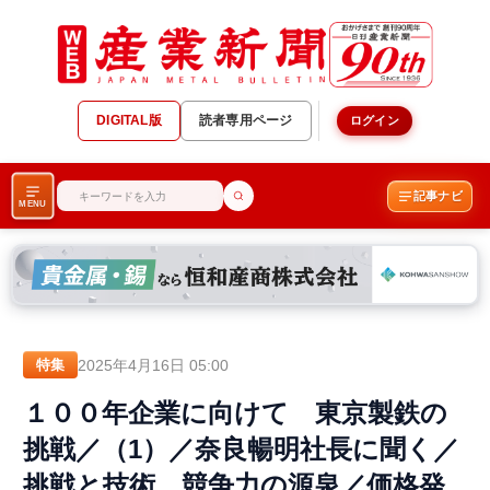
DIGITAL版
読者専用ページ
ログイン
記事ナビ
MENU
2025年4月16日 05:00
特集
１００年企業に向けて 東京製鉄の
挑戦／（1）／奈良暢明社長に聞く／
挑戦と技術 競争力の源泉／価格発