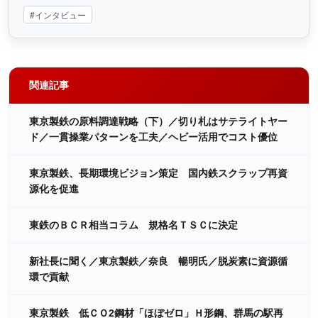
#インタビュー
関連記事
東京製鉄の原料調達戦略（下）／切り札はサテライトヤー
ド／一貫操業パターンを工夫／ヘビー活用でコスト優位
東京製鉄、長期環境ビジョン策定 国内鉄スクラップ再資
源化を促進
東鉄のＢＣＲ相当コラム 規格名ＴＳＣに決定
新社長に聞く／東京製鉄／奈良 暢明氏／脱炭素に資源循
環で貢献
東京製鉄 低ＣＯ2鋼材「ほぼゼロ」Ｈ形鋼、群馬の駅再