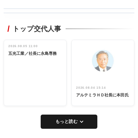
WORKING
RECYCLING
STYLE
トップ交代人事
タックトレー
非鉄業界で
ディング 創
働く／女性
立30周年記念
管理職編
祝う 業界関
インタビュ
2026.08.05 11:00
INTERVIEW
INTERVIEW
係者ら220人
ー／社内ア
五光工業／社長に永島専務
出席
イデア発掘
し形に
2026.08.04 15:14
アルテミラＨＤ社長に本田氏
もっと読む