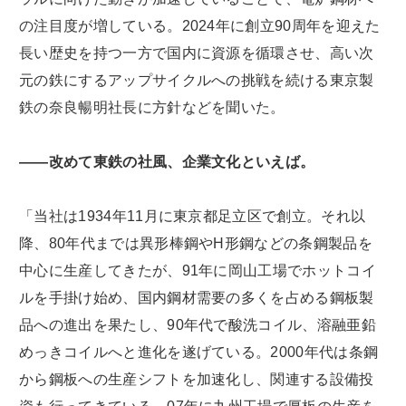
の注目度が増している。2024年に創立90周年を迎えた
長い歴史を持つ一方で国内に資源を循環させ、高い次
元の鉄にするアップサイクルへの挑戦を続ける東京製
鉄の奈良暢明社長に方針などを聞いた。
――改めて東鉄の社風、企業文化といえば。
「当社は1934年11月に東京都足立区で創立。それ以
降、80年代までは異形棒鋼やH形鋼などの条鋼製品を
中心に生産してきたが、91年に岡山工場でホットコイ
ルを手掛け始め、国内鋼材需要の多くを占める鋼板製
品への進出を果たし、90年代で酸洗コイル、溶融亜鉛
めっきコイルへと進化を遂げている。2000年代は条鋼
から鋼板への生産シフトを加速化し、関連する設備投