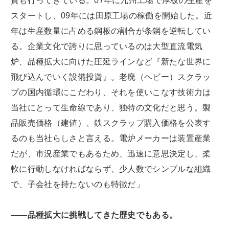
資も行ってきている。07年に九州工場で厚板の生産を
スタートし、09年には田原工場の稼働を開始した。近
年は生産数量に占める鋼板の割合が条鋼を逆転してい
る。企業文化で誇りに思っているのは大型直流電気
炉、品種拡大に向けた圧延ラインなど『新たな世界に
飛び込んでいく設備投資』。老廃（ヘビー）スクラッ
プの国内循環にこだわり、それを使いこなす技術力は
当社にとって生命線であり、独特の文化だと思う。製
品販売価格（建値）、鉄スクラップ購入価格を公表す
るのも当社らしさと言える。電炉メーカーは装置産業
だが、市況産業でもあるため、迅速に意思決定し、柔
軟に行動しなければならず、少人数でシンプルな組織
で、子会社を持たないのも特徴だ」
――品種拡大に挑戦してきた歴史でもある。