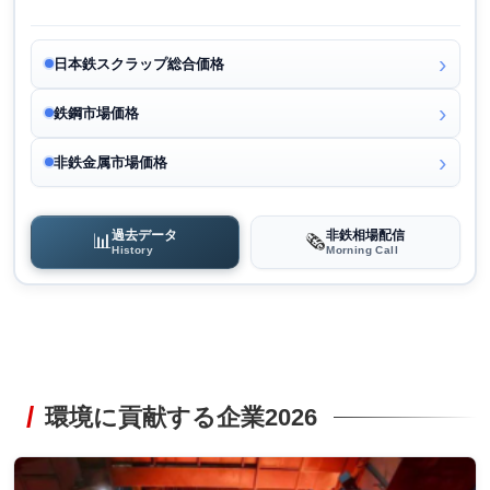
日本鉄スクラップ総合価格
鉄鋼市場価格
非鉄金属市場価格
過去データ
非鉄相場配信
📊
🗞️
History
Morning Call
環境に貢献する企業2026