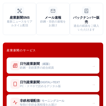
産業新聞SNS
メール速報
バックナンバー販
最新ニュースをリア
鉄鋼・非鉄の速報を
売
ルタイム配信
お届け
過去の紙面をご購入
いただけます
産業新聞のサービス
日刊産業新聞
（紙版）
→
鉄鋼・非鉄業界の総合紙面
日刊産業新聞
DIGITAL+TEXT
→
PC・スマホで読めるデジタル版
非鉄相場配信
/ モーニングコール
→
毎朝の非鉄金属相場をお届け