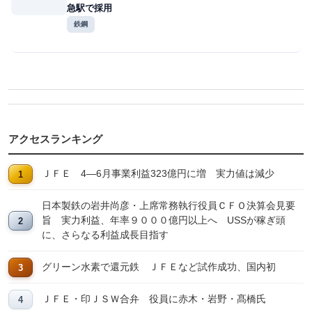
急駅で採用
鉄鋼
アクセスランキング
ＪＦＥ 4―6月事業利益323億円に増 実力値は減少
日本製鉄の岩井尚彦・上席常務執行役員ＣＦＯ決算会見要
旨 実力利益、年率９０００億円以上へ USSが稼ぎ頭
に、さらなる利益成長目指す
グリーン水素で還元鉄 ＪＦＥなど試作成功、国内初
ＪＦＥ・印ＪＳＷ合弁 役員に赤木・岩野・髙橋氏