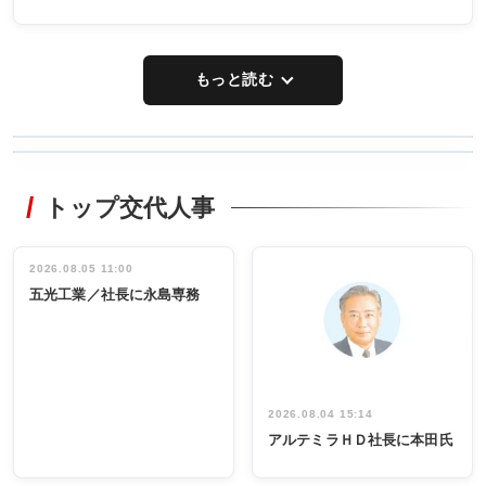
もっと読む
WORKING
RECYCLING
STYLE
トップ交代人事
タックトレー
非鉄業界で
ディング 創
働く／女性
立30周年記念
管理職編
祝う 業界関
インタビュ
2026.08.05 11:00
INTERVIEW
INTERVIEW
係者ら220人
ー／社内ア
五光工業／社長に永島専務
出席
イデア発掘
し形に
2026.08.04 15:14
アルテミラＨＤ社長に本田氏