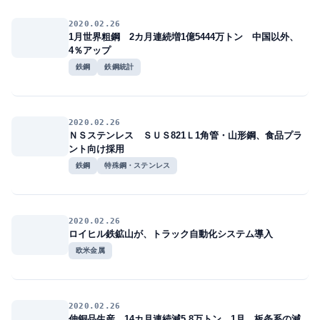
2020.02.26
1月世界粗鋼 2カ月連続増1億5444万トン 中国以外、
4％アップ
鉄鋼
鉄鋼統計
2020.02.26
ＮＳステンレス ＳＵＳ821Ｌ1角管・山形鋼、食品プラ
ント向け採用
鉄鋼
特殊鋼・ステンレス
2020.02.26
ロイヒル鉄鉱山が、トラック自動化システム導入
欧米金属
2020.02.26
伸銅品生産、14カ月連続減5.8万トン 1月、板条系の減