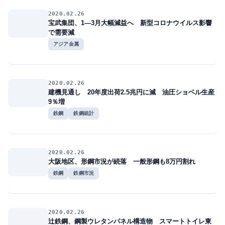
2020.02.26
宝武集団、1―3月大幅減益へ 新型コロナウイルス影響
で需要減
アジア金属
2020.02.26
建機見通し 20年度出荷2.5兆円に減 油圧ショベル生産
9％増
鉄鋼
鉄鋼統計
2020.02.26
大阪地区、形鋼市況が続落 一般形鋼も8万円割れ
鉄鋼
鉄鋼市況
2020.02.26
辻鉄鋼、鋼製ウレタンパネル構造物 スマートトイレ東