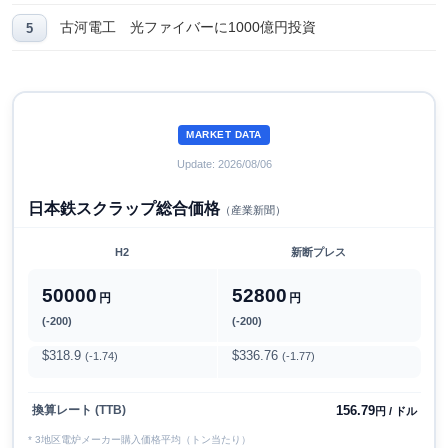
古河電工 光ファイバーに1000億円投資
MARKET DATA
Update: 2026/08/06
日本鉄スクラップ総合価格
（産業新聞）
H2
新断プレス
50000
52800
円
円
(-200)
(-200)
$318.9
$336.76
(-1.74)
(-1.77)
156.79
換算レート (TTB)
円 / ドル
* 3地区電炉メーカー購入価格平均（トン当たり）