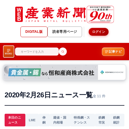
DIGITAL版
読者専用ページ
ログイン
記事ナビ
MENU
2020年2月26日ニュース一覧
全 11 件
本日のニ
伸
建値・国
特殊鋼・ス
鉄鋼
鉄鋼
LME
ュース
銅
内相場
テンレス
市況
統計