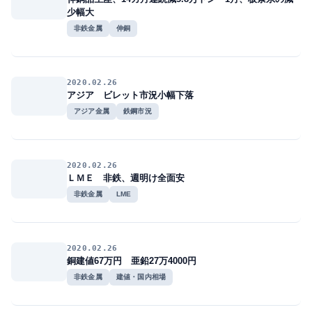
少幅大
非鉄金属
伸銅
2020.02.26
アジア ビレット市況小幅下落
アジア金属
鉄鋼市況
2020.02.26
ＬＭＥ 非鉄、週明け全面安
非鉄金属
LME
2020.02.26
銅建値67万円 亜鉛27万4000円
非鉄金属
建値・国内相場