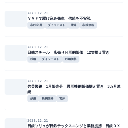
2023.12.21
ＶＶＦで駆け込み発生 供給を不安視
非鉄金属
ダイジェスト
電線
非鉄価格
2023.12.21
日鉄スチール 店売りＨ形鋼販価 12契据え置き
鉄鋼
ダイジェスト
鉄鋼価格
2023.12.21
共英製鋼 1月販売分 異形棒鋼販価据え置き 3カ月連
続
鉄鋼
鉄鋼価格
電炉
2023.12.21
日鉄ソリュが日鉄テックスエンジと業務提携 日鉄ＤＸ