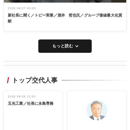
2026.08.07 05:00
新社長に聞く／トピー実業／酒井 哲也氏／グループ価値最大化貢
献
もっと読む
WORKING
RECYCLING
STYLE
トップ交代人事
タックトレー
非鉄業界で
ディング 創
働く／女性
立30周年記念
管理職編
祝う 業界関
インタビュ
2026.08.05 11:00
INTERVIEW
INTERVIEW
係者ら220人
ー／社内ア
五光工業／社長に永島専務
出席
イデア発掘
し形に