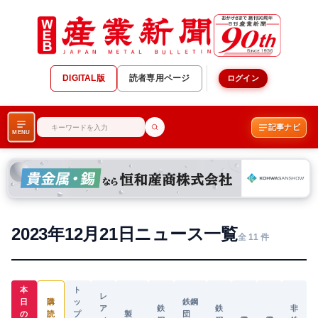
DIGITAL版
読者専用ページ
ログイン
記事ナビ
MENU
2023年12月21日ニュース一覧
全 11 件
本
ト
レ
日
購
ッ
鉄鋼
ア
鉄
鉄
非
の
読
プ
製
団