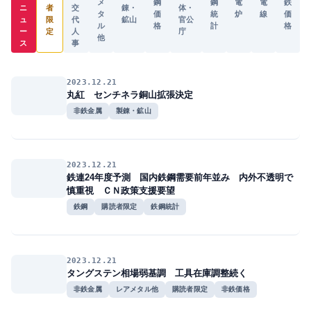
メ
鋼
鋼
電
電
鉄
ニ
者
交
錬・
体・
タ
価
統
炉
線
価
ュ
限
代
鉱山
官公
ル
格
計
格
ー
定
人
庁
他
ス
事
2023.12.21
丸紅 センチネラ銅山拡張決定
非鉄金属
製錬・鉱山
2023.12.21
鉄連24年度予測 国内鉄鋼需要前年並み 内外不透明で
慎重視 ＣＮ政策支援要望
鉄鋼
購読者限定
鉄鋼統計
2023.12.21
タングステン相場弱基調 工具在庫調整続く
非鉄金属
レアメタル他
購読者限定
非鉄価格