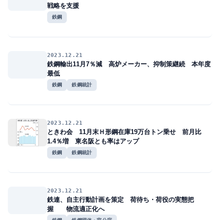
戦略を支援
鉄鋼
2023.12.21
鉄鋼輸出11月7％減 高炉メーカー、抑制策継続 本年度
最低
鉄鋼
鉄鋼統計
2023.12.21
ときわ会 11月末Ｈ形鋼在庫19万台トン乗せ 前月比
1.4％増 東名阪とも率はアップ
鉄鋼
鉄鋼統計
2023.12.21
鉄連、自主行動計画を策定 荷待ち・荷役の実態把
握 物流適正化へ