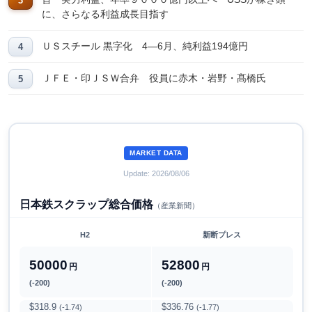
に、さらなる利益成長目指す
ＵＳスチール 黒字化 4―6月、純利益194億円
ＪＦＥ・印ＪＳＷ合弁 役員に赤木・岩野・髙橋氏
MARKET DATA
Update: 2026/08/06
日本鉄スクラップ総合価格
（産業新聞）
H2
新断プレス
50000
52800
円
円
(-200)
(-200)
$318.9
$336.76
(-1.74)
(-1.77)