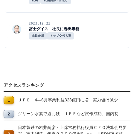
鉄鋼
鉄鋼団体・官公庁
2023.12.21
冨士ダイス 社長に春田専務
非鉄金属
トップ交代人事
アクセスランキング
ＪＦＥ 4―6月事業利益323億円に増 実力値は減少
グリーン水素で還元鉄 ＪＦＥなど試作成功、国内初
日本製鉄の岩井尚彦・上席常務執行役員ＣＦＯ決算会見要
旨 実力利益、年率９０００億円以上へ USSが稼ぎ頭