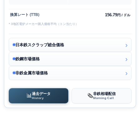
156.79
換算レート (TTB)
円 / ドル
* 3地区電炉メーカー購入価格平均（トン当たり）
日本鉄スクラップ総合価格
鉄鋼市場価格
非鉄金属市場価格
過去データ
非鉄相場配信
📊
🗞️
History
Morning Call