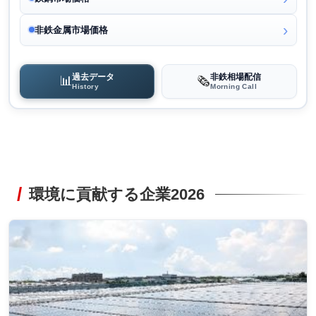
非鉄金属市場価格
過去データ
非鉄相場配信
📊
🗞️
History
Morning Call
環境に貢献する企業2026