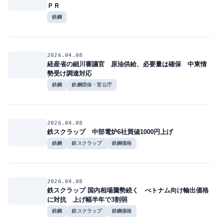
ＰＲ
鉄鋼
2026.04.08
経産省の細川審議官 原油供給、必要量は確保 中東情
勢受け調達対応
鉄鋼
鉄鋼団体・官公庁
2026.04.08
鉄スクラップ 中部電炉6社買値1000円上げ
鉄鋼
鉄スクラップ
鉄鋼価格
2026.04.08
鉄スクラップ 国内相場騰勢続く べトナム向け輸出価格
に対抗 上げ幅半年で3割弱
鉄鋼
鉄スクラップ
鉄鋼価格