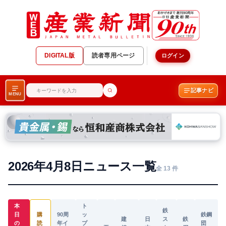
DIGITAL版
読者専用ページ
ログイン
記事ナビ
MENU
2026年4月8日ニュース一覧
全 13 件
本
ト
鉄
日
購
90周
ッ
鉄鋼
建
日
ス
鉄
の
読
年イ
プ
団