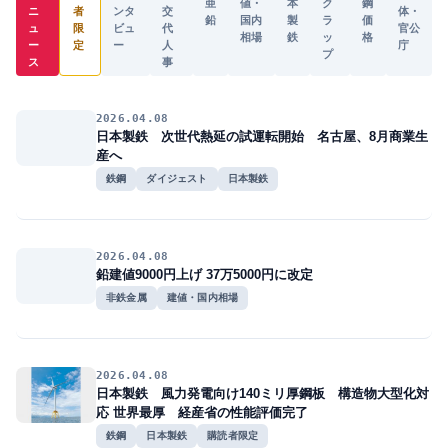
亜
値・
本
ク
鋼
ニ
者
ンタ
交
体・
鉛
国内
製
ラ
価
ュ
限
ビュ
代
官公
相場
鉄
ッ
格
ー
定
ー
人
庁
プ
ス
事
2026.04.08
日本製鉄 次世代熱延の試運転開始 名古屋、8月商業生
産へ
鉄鋼
ダイジェスト
日本製鉄
2026.04.08
鉛建値9000円上げ 37万5000円に改定
非鉄金属
建値・国内相場
2026.04.08
日本製鉄 風力発電向け140ミリ厚鋼板 構造物大型化対
応 世界最厚 経産省の性能評価完了
鉄鋼
日本製鉄
購読者限定