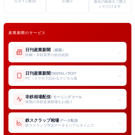
ルタイム配信
お届け
過去の紙面をご購入
いただけます
産業新聞のサービス
日刊産業新聞
（紙版）
→
鉄鋼・非鉄業界の総合紙面
日刊産業新聞
DIGITAL+TEXT
→
PC・スマホで読めるデジタル版
非鉄相場配信
/ モーニングコール
→
毎朝の非鉄金属相場をお届け
鉄スクラップ相場
データ配信
→
鉄スクラップ市況データをリアルタイムで