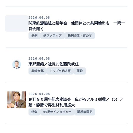
2026.04.08
関東鉄源協組と錆年会 他団体との共同輸出も 一問一
答会開く
鉄鋼
鉄スクラップ
鉄鋼団体・官公庁
2026.04.08
東邦亜鉛／社長に佐藤氏就任
非鉄金属
トップ交代人事
亜鉛
2026.04.08
創刊９０周年記念座談会 広がるアルミ循環／（5）／
動・静脈で再生材利用拡大
特集
90周年インタビュー
購読者限定