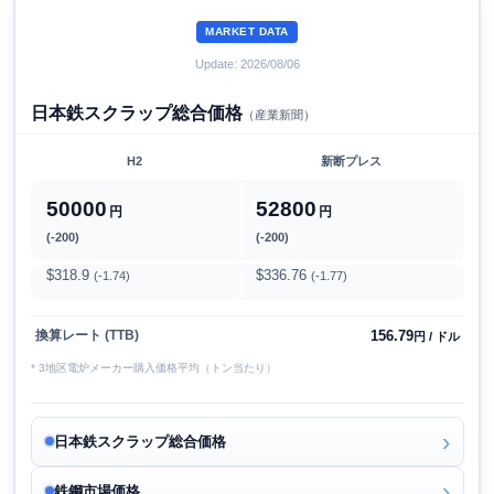
MARKET DATA
Update: 2026/08/06
日本鉄スクラップ総合価格
（産業新聞）
H2
新断プレス
50000
52800
円
円
(-200)
(-200)
$318.9
$336.76
(-1.74)
(-1.77)
156.79
換算レート (TTB)
円 / ドル
* 3地区電炉メーカー購入価格平均（トン当たり）
日本鉄スクラップ総合価格
鉄鋼市場価格