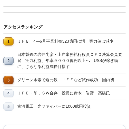
アクセスランキング
ＪＦＥ 4―6月事業利益323億円に増 実力値は減少
日本製鉄の岩井尚彦・上席常務執行役員ＣＦＯ決算会見要
旨 実力利益、年率９０００億円以上へ USSが稼ぎ頭
に、さらなる利益成長目指す
グリーン水素で還元鉄 ＪＦＥなど試作成功、国内初
ＪＦＥ・印ＪＳＷ合弁 役員に赤木・岩野・髙橋氏
古河電工 光ファイバーに1000億円投資