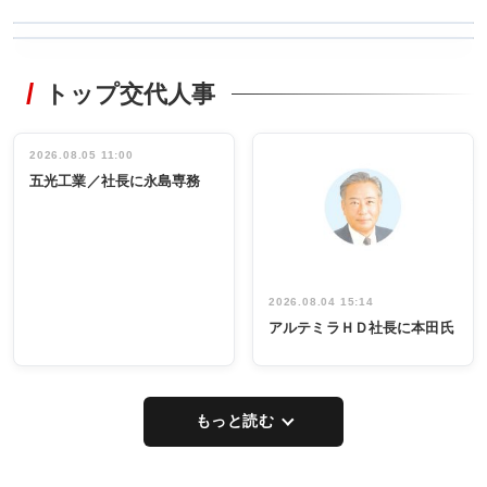
WORKING
RECYCLING
STYLE
トップ交代人事
タックトレー
非鉄業界で
ディング 創
働く／女性
立30周年記念
管理職編
祝う 業界関
インタビュ
2026.08.05 11:00
INTERVIEW
INTERVIEW
係者ら220人
ー／社内ア
五光工業／社長に永島専務
出席
イデア発掘
し形に
2026.08.04 15:14
アルテミラＨＤ社長に本田氏
もっと読む