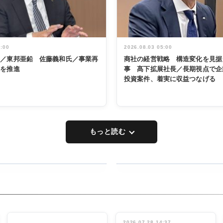
5:00
2026.08.03 05:00
く／東邦亜鉛 佐藤義和氏／事業再
商社の経営戦略 構造変化を見据
革を推進
事 髙下拡展社長／長期視点で企
投資案件、着実に収益つなげる
もっと読む
RECYCLING
タックトレー
ディング 創
立30周年記
INTERVIEW
念祝う 業界
2026.07.28 14:37