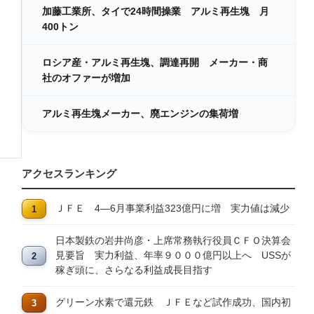
加藤工業所、タイで24時間操業 アルミ再生塊 月
400トン
ロシア産・アルミ再生塊、調達再開 メーカー・商
社のオファーが増加
アルミ再生塊メーカー、廃エンジンの集荷増
アクセスランキング
ＪＦＥ 4―6月事業利益323億円に増 実力値は減少
日本製鉄の岩井尚彦・上席常務執行役員ＣＦＯ決算会
見要旨 実力利益、年率９０００億円以上へ USSが
稼ぎ頭に、さらなる利益成長目指す
グリーン水素で還元鉄 ＪＦＥなど試作成功、国内初