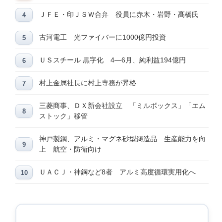
ＪＦＥ・印ＪＳＷ合弁 役員に赤木・岩野・髙橋氏
古河電工 光ファイバーに1000億円投資
ＵＳスチール 黒字化 4―6月、純利益194億円
村上金属社長に村上専務が昇格
三菱商事、ＤＸ新会社設立 「ミルボックス」「エム
ストック」移管
神戸製鋼、アルミ・マグネ砂型鋳造品 生産能力を向
上 航空・防衛向け
ＵＡＣＪ・神鋼など8者 アルミ高度循環実用化へ