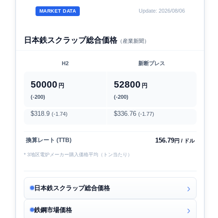
Update: 2026/08/06
MARKET DATA
日本鉄スクラップ総合価格
（産業新聞）
H2
新断プレス
50000
52800
円
円
(-200)
(-200)
$318.9
$336.76
(-1.74)
(-1.77)
156.79
換算レート (TTB)
円 / ドル
* 3地区電炉メーカー購入価格平均（トン当たり）
日本鉄スクラップ総合価格
鉄鋼市場価格