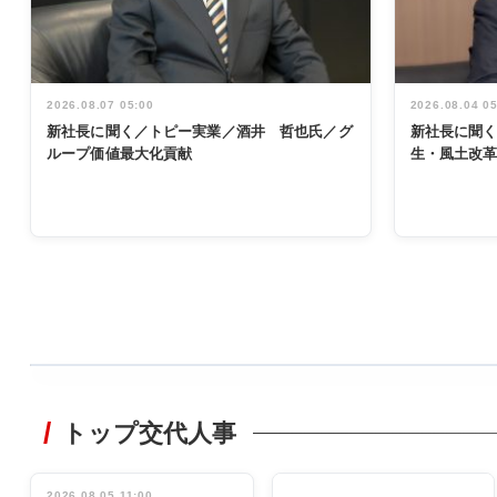
2026.08.07 05:00
2026.08.04 0
新社長に聞く／トピー実業／酒井 哲也氏／グ
新社長に聞
ループ価値最大化貢献
生・風土改
WORKING
STYLE
トップ交代人事
非鉄業界で
働く／女性
管理職編
2026.08.05 11:00