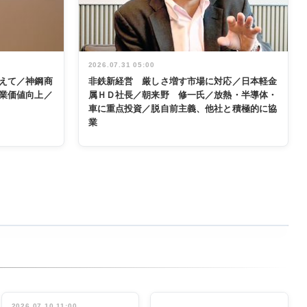
2026.07.31 05:00
えて／神鋼商
非鉄新経営 厳しさ増す市場に対応／日本軽金
業価値向上／
属ＨＤ社長／朝来野 修一氏／放熱・半導体・
車に重点投資／脱自前主義、他社と積極的に協
業
2026.07.10 11:00