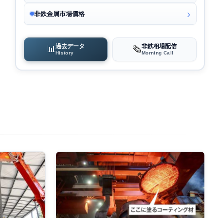
非鉄金属市場価格
過去データ
非鉄相場配信
📊
🗞️
History
Morning Call