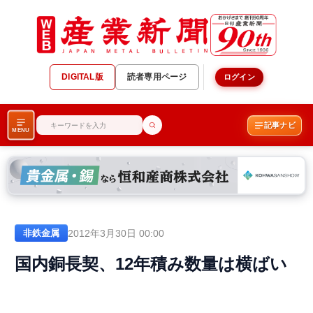
DIGITAL版
読者専用ページ
ログイン
記事ナビ
MENU
2012年3月30日 00:00
非鉄金属
国内銅長契、12年積み数量は横ばい