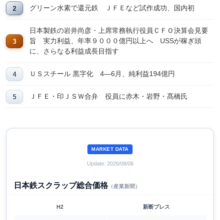
グリーン水素で還元鉄 ＪＦＥなど試作成功、国内初
日本製鉄の岩井尚彦・上席常務執行役員ＣＦＯ決算会見要
旨 実力利益、年率９０００億円以上へ USSが稼ぎ頭
に、さらなる利益成長目指す
ＵＳスチール 黒字化 4―6月、純利益194億円
ＪＦＥ・印ＪＳＷ合弁 役員に赤木・岩野・髙橋氏
MARKET DATA
Update: 2026/08/06
日本鉄スクラップ総合価格
（産業新聞）
H2
新断プレス