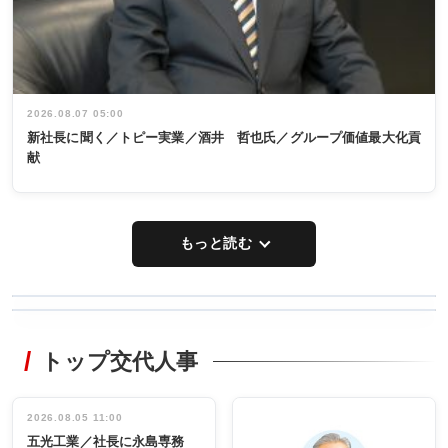
2026.08.07 05:00
新社長に聞く／トピー実業／酒井 哲也氏／グループ価値最大化貢
献
もっと読む
WORKING
RECYCLING
STYLE
トップ交代人事
タックトレー
非鉄業界で
ディング 創
働く／女性
立30周年記念
管理職編
祝う 業界関
インタビュ
2026.08.05 11:00
INTERVIEW
INTERVIEW
係者ら220人
ー／社内ア
五光工業／社長に永島専務