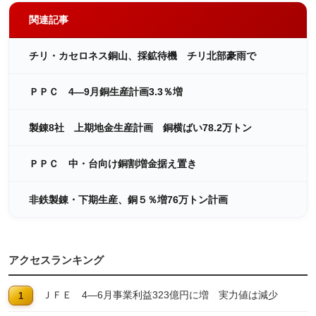
関連記事
チリ・カセロネス銅山、採鉱待機 チリ北部豪雨で
ＰＰＣ 4―9月銅生産計画3.3％増
製錬8社 上期地金生産計画 銅横ばい78.2万トン
ＰＰＣ 中・台向け銅割増金据え置き
非鉄製錬・下期生産、銅５％増76万トン計画
アクセスランキング
ＪＦＥ 4―6月事業利益323億円に増 実力値は減少