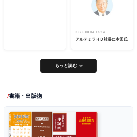
出席
イデア発掘
し形に
2026.08.04 15:14
アルテミラＨＤ社長に本田氏
もっと読む
書籍・出版物