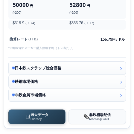
50000
52800
円
円
(-200)
(-200)
$318.9
$336.76
(-1.74)
(-1.77)
156.79
換算レート (TTB)
円 / ドル
* 3地区電炉メーカー購入価格平均（トン当たり）
日本鉄スクラップ総合価格
鉄鋼市場価格
非鉄金属市場価格
過去データ
非鉄相場配信
📊
🗞️
History
Morning Call