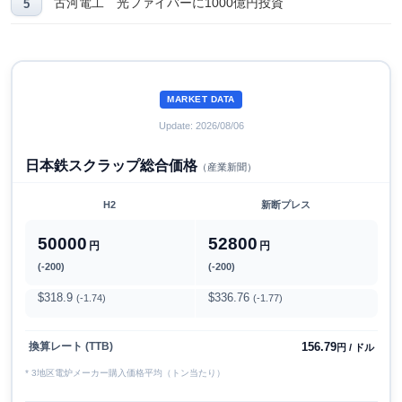
古河電工 光ファイバーに1000億円投資
MARKET DATA
Update: 2026/08/06
日本鉄スクラップ総合価格
（産業新聞）
H2
新断プレス
50000
52800
円
円
(-200)
(-200)
$318.9
$336.76
(-1.74)
(-1.77)
156.79
換算レート (TTB)
円 / ドル
* 3地区電炉メーカー購入価格平均（トン当たり）