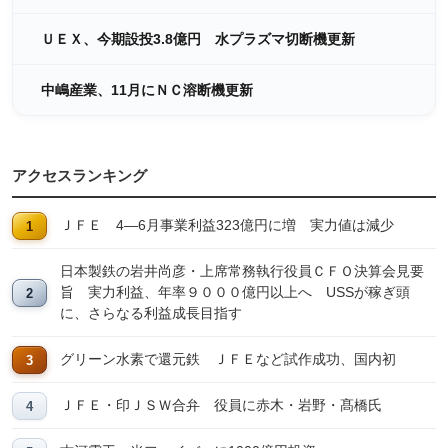
ＵＥＸ、今期設投3.8億円 水プラズマ切断機更新
中嶋産業、11月にＮＣ溶断機更新
アクセスランキング
ＪＦＥ 4―6月事業利益323億円に増 実力値は減少
日本製鉄の岩井尚彦・上席常務執行役員ＣＦＯ決算会見要
旨 実力利益、年率９０００億円以上へ USSが稼ぎ頭
に、さらなる利益成長目指す
グリーン水素で還元鉄 ＪＦＥなど試作成功、国内初
ＪＦＥ・印ＪＳＷ合弁 役員に赤木・岩野・髙橋氏