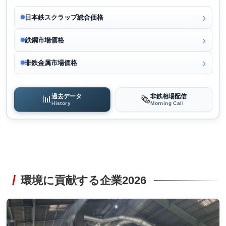
日本鉄スクラップ総合価格
鉄鋼市場価格
非鉄金属市場価格
過去データ
非鉄相場配信
📊
🗞️
History
Morning Call
環境に貢献する企業2026