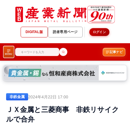
DIGITAL版
読者専用ページ
ログイン
記事ナビ
MENU
2024年4月22日 17:00
非鉄金属
ＪＸ金属と三菱商事 非鉄リサイク
ルで合弁