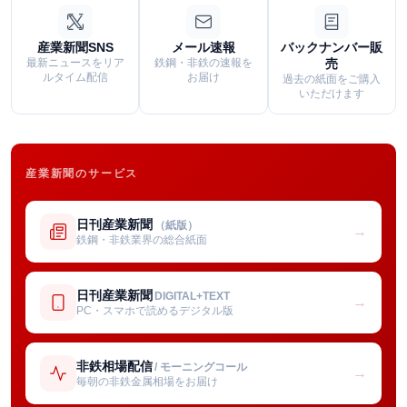
産業新聞SNS
メール速報
バックナンバー販
最新ニュースをリア
鉄鋼・非鉄の速報を
売
ルタイム配信
お届け
過去の紙面をご購入
いただけます
産業新聞のサービス
日刊産業新聞
（紙版）
→
鉄鋼・非鉄業界の総合紙面
日刊産業新聞
DIGITAL+TEXT
→
PC・スマホで読めるデジタル版
非鉄相場配信
/ モーニングコール
→
毎朝の非鉄金属相場をお届け