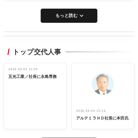
もっと読む
WORKING
RECYCLING
STYLE
トップ交代人事
タックトレー
非鉄業界で
ディング 創
働く／女性
立30周年記念
管理職編
祝う 業界関
インタビュ
2026.08.05 11:00
INTERVIEW
INTERVIEW
係者ら220人
ー／社内ア
五光工業／社長に永島専務
出席
イデア発掘
し形に
2026.08.04 15:14
アルテミラＨＤ社長に本田氏