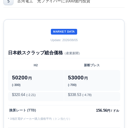
古河電工 光ファイバーに1000億円投資
MARKET DATA
Update: 2026/08/05
日本鉄スクラップ総合価格
（産業新聞）
H2
新断プレス
50200
53000
円
円
(-300)
(-700)
$320.64
$338.53
(-2.21)
(-4.78)
156.56
換算レート (TTB)
円 / ドル
* 3地区電炉メーカー購入価格平均（トン当たり）