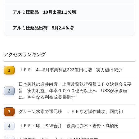
アルミ圧延品 10月出荷1.1％増
アルミ圧延品出荷 5月2.4％増
アクセスランキング
ＪＦＥ 4―6月事業利益323億円に増 実力値は減少
日本製鉄の岩井尚彦・上席常務執行役員ＣＦＯ決算会見要
旨 実力利益、年率９０００億円以上へ USSが稼ぎ頭
に、さらなる利益成長目指す
グリーン水素で還元鉄 ＪＦＥなど試作成功、国内初
ＪＦＥ・印ＪＳＷ合弁 役員に赤木・岩野・髙橋氏