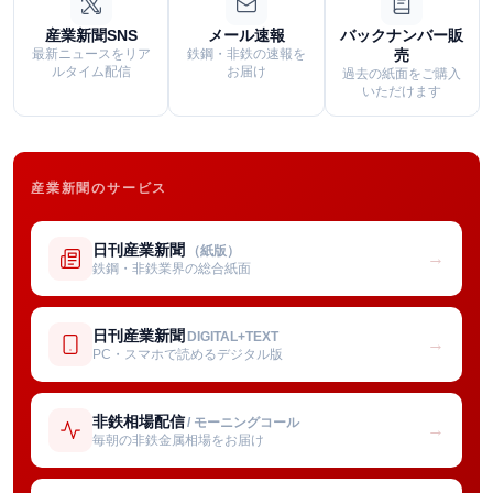
産業新聞SNS
メール速報
バックナンバー販
最新ニュースをリア
鉄鋼・非鉄の速報を
売
ルタイム配信
お届け
過去の紙面をご購入
いただけます
産業新聞のサービス
日刊産業新聞
（紙版）
→
鉄鋼・非鉄業界の総合紙面
日刊産業新聞
DIGITAL+TEXT
→
PC・スマホで読めるデジタル版
非鉄相場配信
/ モーニングコール
→
毎朝の非鉄金属相場をお届け