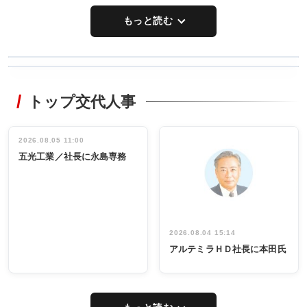
もっと読む
WORKING
RECYCLING
STYLE
トップ交代人事
タックトレー
非鉄業界で
ディング 創
働く／女性
立30周年記念
管理職編
祝う 業界関
インタビュ
2026.08.05 11:00
INTERVIEW
INTERVIEW
係者ら220人
ー／社内ア
五光工業／社長に永島専務
出席
イデア発掘
し形に
2026.08.04 15:14
アルテミラＨＤ社長に本田氏