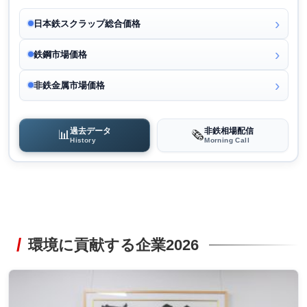
日本鉄スクラップ総合価格
鉄鋼市場価格
非鉄金属市場価格
過去データ
非鉄相場配信
📊
🗞️
History
Morning Call
環境に貢献する企業2026