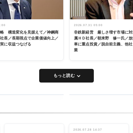
5:00
2026.07.31 05:00
戦略 構造変化を見据えて／神鋼商
非鉄新経営 厳しさ増す市場に対
展社長／長期視点で企業価値向上／
属ＨＤ社長／朝来野 修一氏／放
着実に収益つなげる
車に重点投資／脱自前主義、他社
業
もっと読む
RECYCLING
タックトレー
ディング 創
立30周年記
INTERVIEW
念祝う 業界
2026.07.28 14:37