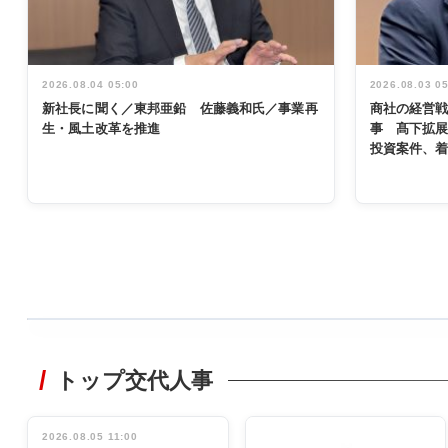
2026.08.04 05:00
2026.08.03 0
新社長に聞く／東邦亜鉛 佐藤義和氏／事業再
商社の経営
生・風土改革を推進
事 髙下拡
投資案件、
WORKING
STYLE
トップ交代人事
非鉄業界で
働く／女性
管理職編
2026.08.05 11:00
INTERVIEW