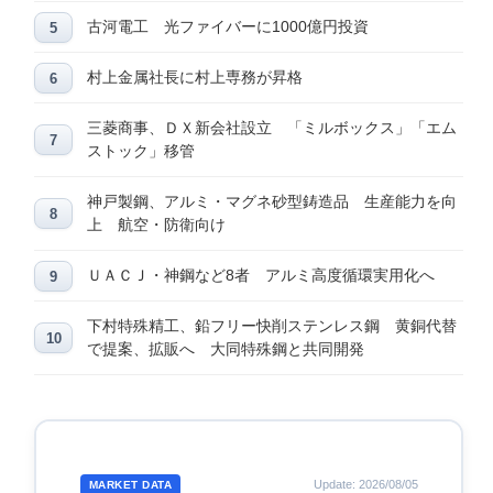
古河電工 光ファイバーに1000億円投資
村上金属社長に村上専務が昇格
三菱商事、ＤＸ新会社設立 「ミルボックス」「エム
ストック」移管
神戸製鋼、アルミ・マグネ砂型鋳造品 生産能力を向
上 航空・防衛向け
ＵＡＣＪ・神鋼など8者 アルミ高度循環実用化へ
下村特殊精工、鉛フリー快削ステンレス鋼 黄銅代替
で提案、拡販へ 大同特殊鋼と共同開発
Update: 2026/08/05
MARKET DATA