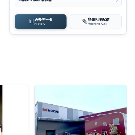
過去データ
非鉄相場配信
📊
🗞️
History
Morning Call