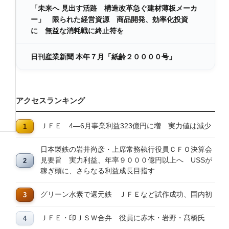
「未来へ 見出す活路 構造改革急ぐ建材薄板メーカ
ー」 限られた経営資源 商品開発、効率化投資
に 無益な消耗戦に終止符を
日刊産業新聞 本年７月「紙齢２００００号」
アクセスランキング
ＪＦＥ 4―6月事業利益323億円に増 実力値は減少
日本製鉄の岩井尚彦・上席常務執行役員ＣＦＯ決算会
見要旨 実力利益、年率９０００億円以上へ USSが
稼ぎ頭に、さらなる利益成長目指す
グリーン水素で還元鉄 ＪＦＥなど試作成功、国内初
ＪＦＥ・印ＪＳＷ合弁 役員に赤木・岩野・髙橋氏