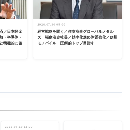
2026.07.30 05:00
応／日本軽金
経営戦略を聞く／住友商事グローバルメタル
熱・半導体・
ズ 福島浩史社長／効率化進め体質強化／欧州
と積極的に協
モノパイル 圧倒的トップ目指す
2026.07.10 11:00