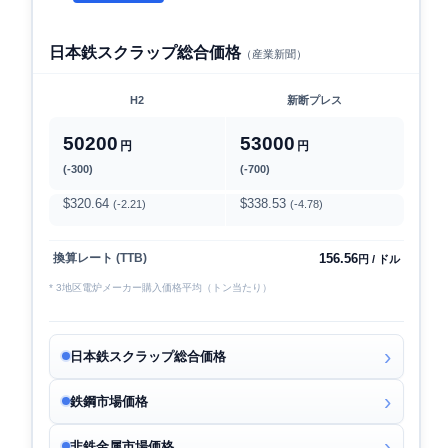
日本鉄スクラップ総合価格
（産業新聞）
H2
新断プレス
50200
53000
円
円
(-300)
(-700)
$320.64
$338.53
(-2.21)
(-4.78)
156.56
換算レート (TTB)
円 / ドル
* 3地区電炉メーカー購入価格平均（トン当たり）
日本鉄スクラップ総合価格
鉄鋼市場価格
非鉄金属市場価格