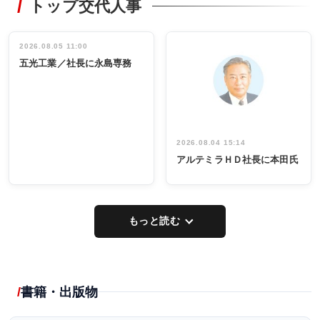
トップ交代人事
タックトレー
非鉄業界で
ディング 創
働く／女性
立30周年記念
管理職編
祝う 業界関
インタビュ
2026.08.05 11:00
INTERVIEW
INTERVIEW
係者ら220人
ー／社内ア
五光工業／社長に永島専務
出席
イデア発掘
し形に
2026.08.04 15:14
アルテミラＨＤ社長に本田氏
もっと読む
書籍・出版物