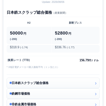
Update: 2026/08/06
日本鉄スクラップ総合価格
（産業新聞）
H2
新断プレス
50000
52800
円
円
(-200)
(-200)
$318.9
$336.76
(-1.74)
(-1.77)
156.79
換算レート (TTB)
円 / ドル
* 3地区電炉メーカー購入価格平均（トン当たり）
日本鉄スクラップ総合価格
鉄鋼市場価格
非鉄金属市場価格