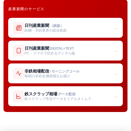
産業新聞のサービス
日刊産業新聞
（紙版）
→
鉄鋼・非鉄業界の総合紙面
日刊産業新聞
DIGITAL+TEXT
→
PC・スマホで読めるデジタル版
非鉄相場配信
/ モーニングコール
→
毎朝の非鉄金属相場をお届け
鉄スクラップ相場
データ配信
→
鉄スクラップ市況データをリアルタイムで