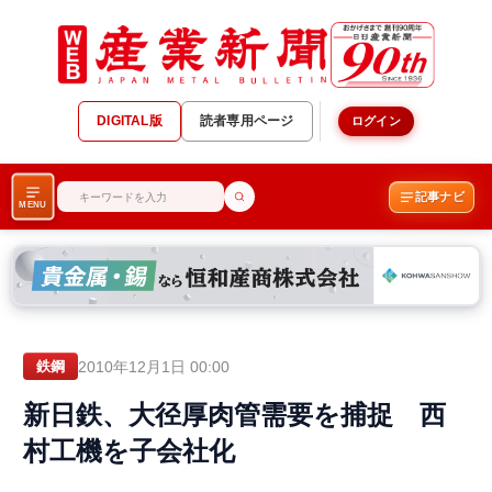
DIGITAL版
読者専用ページ
ログイン
記事ナビ
MENU
2010年12月1日 00:00
鉄鋼
新日鉄、大径厚肉管需要を捕捉 西
村工機を子会社化