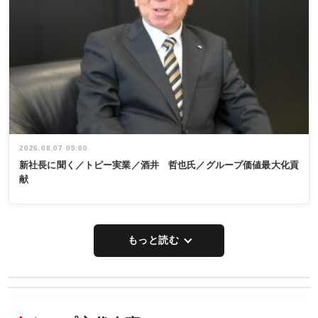
2026.08.07 05:00
新社長に聞く／トピー実業／酒井 哲也氏／グループ価値最大化貢
献
もっと読む
WORKING
RECYCLING
STYLE