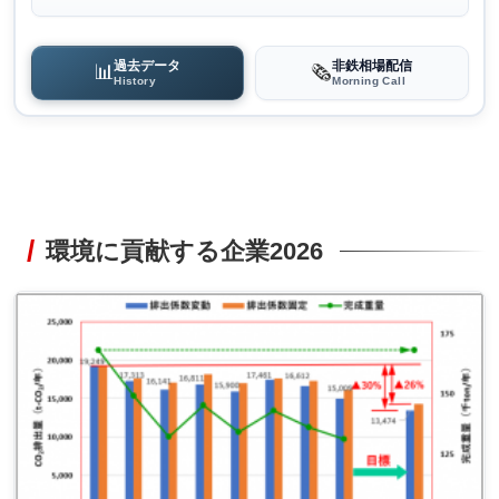
過去データ
非鉄相場配信
📊
🗞️
History
Morning Call
環境に貢献する企業2026