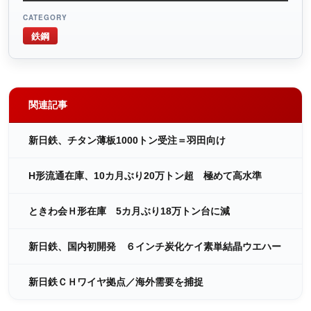
CATEGORY
鉄鋼
関連記事
新日鉄、チタン薄板1000トン受注＝羽田向け
H形流通在庫、10カ月ぶり20万トン超 極めて高水準
ときわ会Ｈ形在庫 5カ月ぶり18万トン台に減
新日鉄、国内初開発 ６インチ炭化ケイ素単結晶ウエハー
新日鉄ＣＨワイヤ拠点／海外需要を捕捉