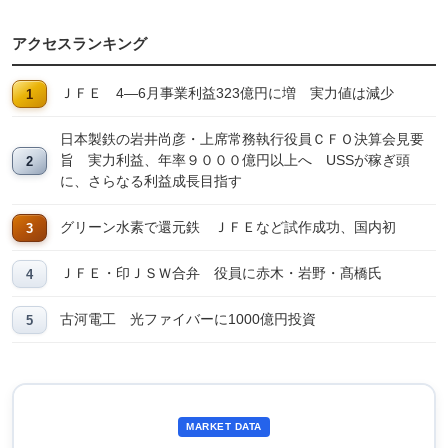
アクセスランキング
ＪＦＥ 4―6月事業利益323億円に増 実力値は減少
日本製鉄の岩井尚彦・上席常務執行役員ＣＦＯ決算会見要
旨 実力利益、年率９０００億円以上へ USSが稼ぎ頭
に、さらなる利益成長目指す
グリーン水素で還元鉄 ＪＦＥなど試作成功、国内初
ＪＦＥ・印ＪＳＷ合弁 役員に赤木・岩野・髙橋氏
古河電工 光ファイバーに1000億円投資
MARKET DATA