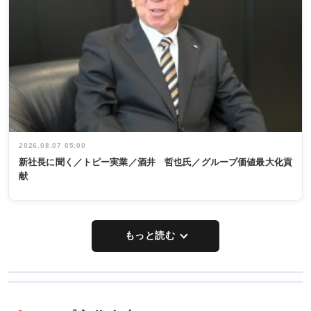
2026.08.07 05:00
新社長に聞く／トピー実業／酒井 哲也氏／グループ価値最大化貢
献
もっと読む
WORKING
RECYCLING
STYLE