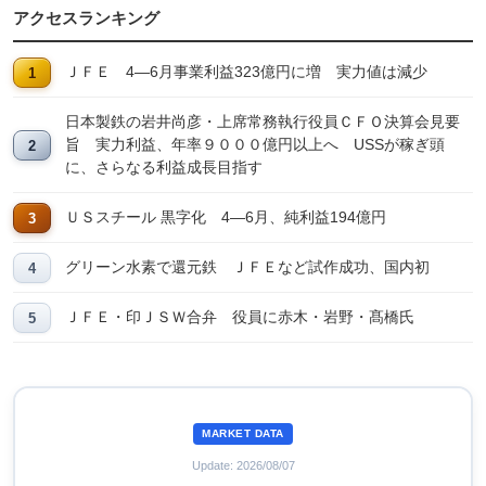
アクセスランキング
ＪＦＥ 4―6月事業利益323億円に増 実力値は減少
日本製鉄の岩井尚彦・上席常務執行役員ＣＦＯ決算会見要
旨 実力利益、年率９０００億円以上へ USSが稼ぎ頭
に、さらなる利益成長目指す
ＵＳスチール 黒字化 4―6月、純利益194億円
グリーン水素で還元鉄 ＪＦＥなど試作成功、国内初
ＪＦＥ・印ＪＳＷ合弁 役員に赤木・岩野・髙橋氏
MARKET DATA
Update: 2026/08/07