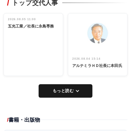
トップ交代人事
タックトレー
非鉄業界で
ディング 創
働く／女性
立30周年記念
管理職編
祝う 業界関
インタビュ
2026.08.05 11:00
INTERVIEW
INTERVIEW
係者ら220人
ー／社内ア
五光工業／社長に永島専務
出席
イデア発掘
し形に
2026.08.04 15:14
アルテミラＨＤ社長に本田氏
もっと読む
書籍・出版物