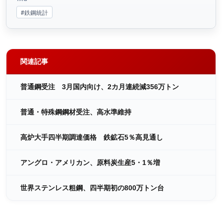
#鉄鋼統計
関連記事
普通鋼受注 3月国内向け、2カ月連続減356万トン
普通・特殊鋼鋼材受注、高水準維持
高炉大手四半期調達価格 鉄鉱石5％高見通し
アングロ・アメリカン、原料炭生産5・1％増
世界ステンレス粗鋼、四半期初の800万トン台