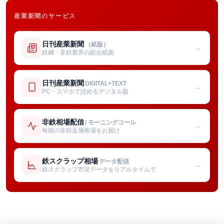
産業新聞のサービス
日刊産業新聞
（紙版）
→
鉄鋼・非鉄業界の総合紙面
日刊産業新聞
DIGITAL+TEXT
→
PC・スマホで読めるデジタル版
非鉄相場配信
/ モーニングコール
→
毎朝の非鉄金属相場をお届け
鉄スクラップ相場
データ配信
→
鉄スクラップ市況データをリアルタイムで