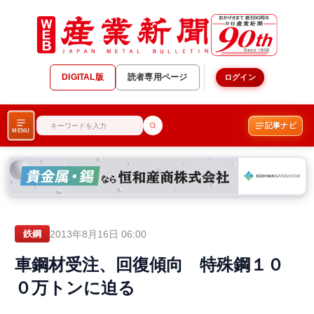
DIGITAL版
読者専用ページ
ログイン
記事ナビ
MENU
2013年8月16日 06:00
鉄鋼
車鋼材受注、回復傾向 特殊鋼１０
０万トンに迫る