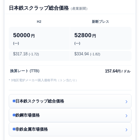
日本鉄スクラップ総合価格
（産業新聞）
H2
新断プレス
50000
52800
円
円
(―)
(―)
$317.18
$334.94
(-1.72)
(-1.82)
157.64
換算レート (TTB)
円 / ドル
* 3地区電炉メーカー購入価格平均（トン当たり）
日本鉄スクラップ総合価格
鉄鋼市場価格
非鉄金属市場価格