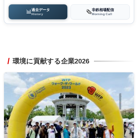
過去データ
非鉄相場配信
📊
🗞️
History
Morning Call
環境に貢献する企業2026