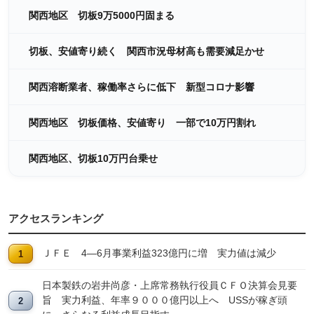
関西地区 切板9万5000円固まる
切板、安値寄り続く 関西市況母材高も需要減足かせ
関西溶断業者、稼働率さらに低下 新型コロナ影響
関西地区 切板価格、安値寄り 一部で10万円割れ
関西地区、切板10万円台乗せ
アクセスランキング
ＪＦＥ 4―6月事業利益323億円に増 実力値は減少
日本製鉄の岩井尚彦・上席常務執行役員ＣＦＯ決算会見要
旨 実力利益、年率９０００億円以上へ USSが稼ぎ頭