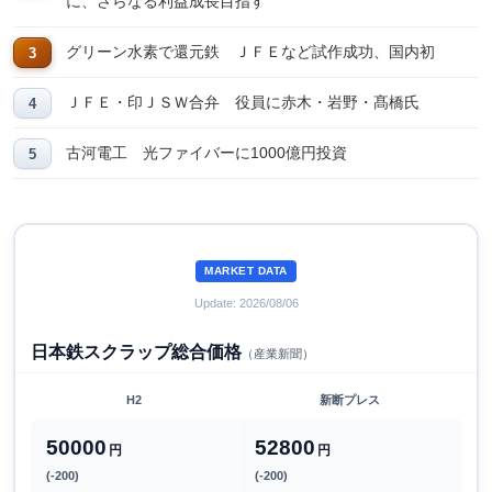
に、さらなる利益成長目指す
グリーン水素で還元鉄 ＪＦＥなど試作成功、国内初
ＪＦＥ・印ＪＳＷ合弁 役員に赤木・岩野・髙橋氏
古河電工 光ファイバーに1000億円投資
MARKET DATA
Update: 2026/08/06
日本鉄スクラップ総合価格
（産業新聞）
H2
新断プレス
50000
52800
円
円
(-200)
(-200)