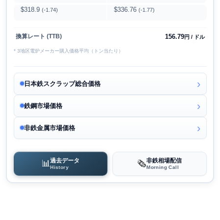
$318.9
$336.76
(-1.74)
(-1.77)
156.79
換算レート (TTB)
円 / ドル
* 3地区電炉メーカー購入価格平均（トン当たり）
日本鉄スクラップ総合価格
鉄鋼市場価格
非鉄金属市場価格
過去データ
非鉄相場配信
📊
🗞️
History
Morning Call