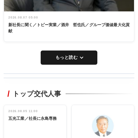
2026.08.07 05:00
新社長に聞く／トピー実業／酒井 哲也氏／グループ価値最大化貢
献
もっと読む
WORKING
RECYCLING
STYLE
トップ交代人事
タックトレー
非鉄業界で
ディング 創
働く／女性
立30周年記念
管理職編
祝う 業界関
インタビュ
2026.08.05 11:00
INTERVIEW
INTERVIEW
係者ら220人
ー／社内ア
五光工業／社長に永島専務
出席
イデア発掘
し形に