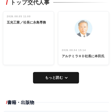
トップ交代人事
タックトレー
非鉄業界で
ディング 創
働く／女性
立30周年記念
管理職編
祝う 業界関
インタビュ
2026.08.05 11:00
INTERVIEW
INTERVIEW
係者ら220人
ー／社内ア
五光工業／社長に永島専務
出席
イデア発掘
し形に
2026.08.04 15:14
アルテミラＨＤ社長に本田氏
もっと読む
書籍・出版物