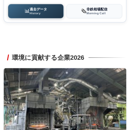
過去データ
非鉄相場配信
📊
🗞️
History
Morning Call
環境に貢献する企業2026