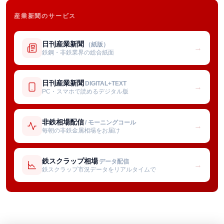
産業新聞のサービス
日刊産業新聞
（紙版）
→
鉄鋼・非鉄業界の総合紙面
日刊産業新聞
DIGITAL+TEXT
→
PC・スマホで読めるデジタル版
非鉄相場配信
/ モーニングコール
→
毎朝の非鉄金属相場をお届け
鉄スクラップ相場
データ配信
→
鉄スクラップ市況データをリアルタイムで