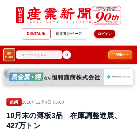
DIGITAL版
読者専用ページ
ログイン
記事ナビ
MENU
2018年12月4日 06:00
鉄鋼
10月末の薄板3品 在庫調整進展、
427万トン