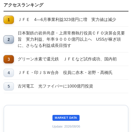
アクセスランキング
ＪＦＥ 4―6月事業利益323億円に増 実力値は減少
日本製鉄の岩井尚彦・上席常務執行役員ＣＦＯ決算会見要
旨 実力利益、年率９０００億円以上へ USSが稼ぎ頭
に、さらなる利益成長目指す
グリーン水素で還元鉄 ＪＦＥなど試作成功、国内初
ＪＦＥ・印ＪＳＷ合弁 役員に赤木・岩野・髙橋氏
古河電工 光ファイバーに1000億円投資
MARKET DATA
Update: 2026/08/06