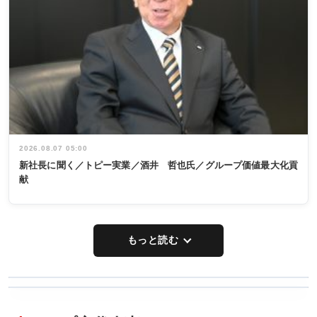
2026.08.07 05:00
新社長に聞く／トピー実業／酒井 哲也氏／グループ価値最大化貢
献
もっと読む
WORKING
RECYCLING
STYLE