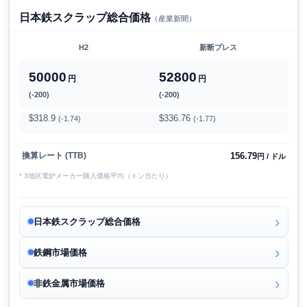
日本鉄スクラップ総合価格
（産業新聞）
H2
新断プレス
50000
52800
円
円
(-200)
(-200)
$318.9
$336.76
(-1.74)
(-1.77)
156.79
換算レート (TTB)
円 / ドル
* 3地区電炉メーカー購入価格平均（トン当たり）
日本鉄スクラップ総合価格
鉄鋼市場価格
非鉄金属市場価格