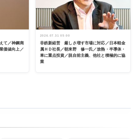
2026.07.31 05:00
えて／神鋼商
非鉄新経営 厳しさ増す市場に対応／日本軽金
業価値向上／
属ＨＤ社長／朝来野 修一氏／放熱・半導体・
車に重点投資／脱自前主義、他社と積極的に協
業