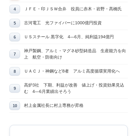
ＪＦＥ・印ＪＳＷ合弁 役員に赤木・岩野・髙橋氏
古河電工 光ファイバーに1000億円投資
ＵＳスチール 黒字化 4―6月、純利益194億円
神戸製鋼、アルミ・マグネ砂型鋳造品 生産能力を向
上 航空・防衛向け
ＵＡＣＪ・神鋼など8者 アルミ高度循環実用化へ
高炉3社 下期、利益が改善 値上げ・投資効果見込
む 4―6月業績出そろう
村上金属社長に村上専務が昇格