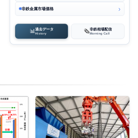
非鉄金属市場価格
過去データ
非鉄相場配信
📊
🗞️
History
Morning Call