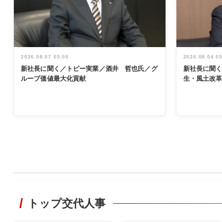
2026.08.07 05:00
2026.08.04 0
新社長に聞く／トピー実業／酒井 哲也氏／グ
新社長に聞
ループ価値最大化貢献
生・風土改
WORKING
STYLE
トップ交代人事
非鉄業界で
働く／女性