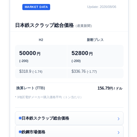
Update: 2026/08/06
MARKET DATA
日本鉄スクラップ総合価格
（産業新聞）
H2
新断プレス
50000
52800
円
円
(-200)
(-200)
$318.9
$336.76
(-1.74)
(-1.77)
156.79
換算レート (TTB)
円 / ドル
* 3地区電炉メーカー購入価格平均（トン当たり）
日本鉄スクラップ総合価格
鉄鋼市場価格