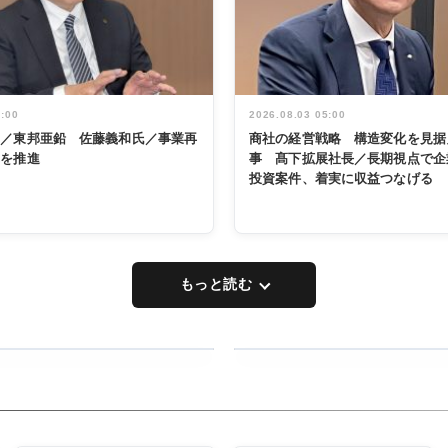
5:00
2026.08.03 05:00
く／東邦亜鉛 佐藤義和氏／事業再
商社の経営戦略 構造変化を見据
革を推進
事 髙下拡展社長／長期視点で企
投資案件、着実に収益つなげる
もっと読む
RECYCLING
タックトレー
ディング 創
立30周年記