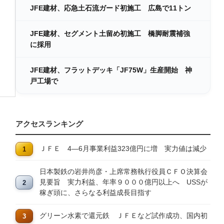
JFE建材、応急土石流ガード初施工 広島で11トン
JFE建材、セグメント土留め初施工 橋脚耐震補強
に採用
JFE建材、フラットデッキ「JF75W」生産開始 神
戸工場で
アクセスランキング
ＪＦＥ 4―6月事業利益323億円に増 実力値は減少
日本製鉄の岩井尚彦・上席常務執行役員ＣＦＯ決算会
見要旨 実力利益、年率９０００億円以上へ USSが
稼ぎ頭に、さらなる利益成長目指す
グリーン水素で還元鉄 ＪＦＥなど試作成功、国内初