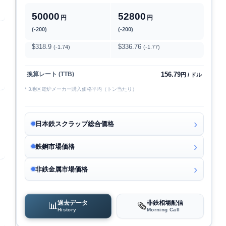
50000
52800
円
円
(-200)
(-200)
$318.9
$336.76
(-1.74)
(-1.77)
156.79
換算レート (TTB)
円 / ドル
* 3地区電炉メーカー購入価格平均（トン当たり）
日本鉄スクラップ総合価格
鉄鋼市場価格
非鉄金属市場価格
過去データ
非鉄相場配信
📊
🗞️
History
Morning Call