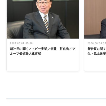
2026.08.07 05:00
2026.08.04 0
新社長に聞く／トピー実業／酒井 哲也氏／グ
新社長に聞
ループ価値最大化貢献
生・風土改
WORKING