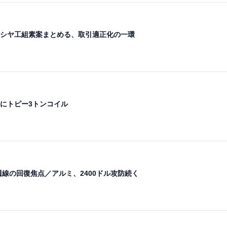
シヤ工組素案まとめる、取引適正化の一環
にトピー3トンコイル
週線の回復焦点／アルミ、2400ドル攻防続く