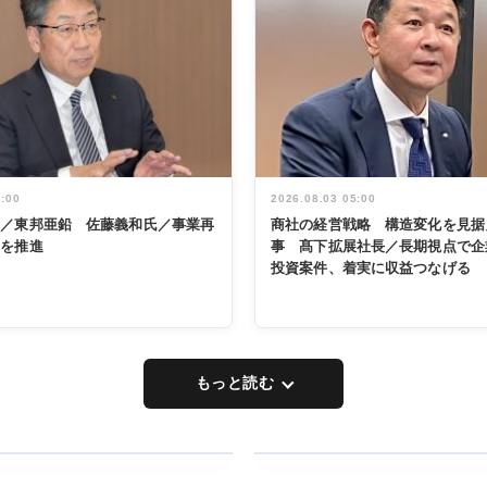
5:00
2026.08.03 05:00
く／東邦亜鉛 佐藤義和氏／事業再
商社の経営戦略 構造変化を見据
革を推進
事 髙下拡展社長／長期視点で企
投資案件、着実に収益つなげる
もっと読む
RECYCLING