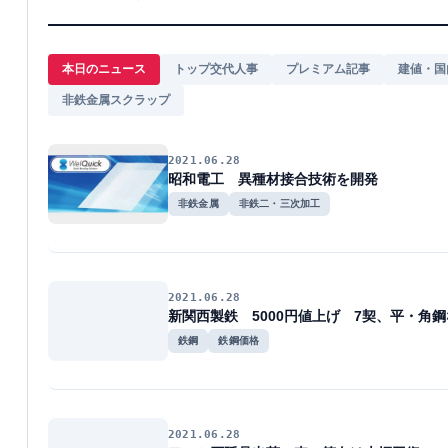
本日のニュース
トップ交代人事
プレミアム記事
建値・国
非鉄金属スクラップ
2021.06.28
昭和電工 異種材接合技術を開発
非鉄金属
非鉄二・三次加工
2021.06.28
新関西製鉄 5000円値上げ 7契、平・角
鉄鋼
鉄鋼価格
2021.06.28