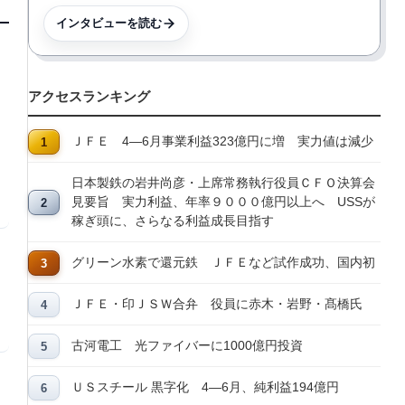
インタビューを読む
アクセスランキング
ＪＦＥ 4―6月事業利益323億円に増 実力値は減少
日本製鉄の岩井尚彦・上席常務執行役員ＣＦＯ決算会
見要旨 実力利益、年率９０００億円以上へ USSが
稼ぎ頭に、さらなる利益成長目指す
グリーン水素で還元鉄 ＪＦＥなど試作成功、国内初
ＪＦＥ・印ＪＳＷ合弁 役員に赤木・岩野・髙橋氏
古河電工 光ファイバーに1000億円投資
ＵＳスチール 黒字化 4―6月、純利益194億円