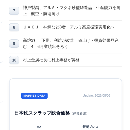
神戸製鋼、アルミ・マグネ砂型鋳造品 生産能力を向
上 航空・防衛向け
ＵＡＣＪ・神鋼など8者 アルミ高度循環実用化へ
高炉3社 下期、利益が改善 値上げ・投資効果見込
む 4―6月業績出そろう
村上金属社長に村上専務が昇格
Update: 2026/08/06
MARKET DATA
日本鉄スクラップ総合価格
（産業新聞）
H2
新断プレス