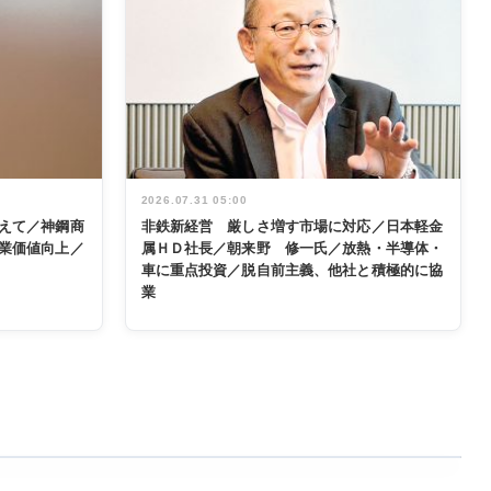
2026.07.31 05:00
えて／神鋼商
非鉄新経営 厳しさ増す市場に対応／日本軽金
業価値向上／
属ＨＤ社長／朝来野 修一氏／放熱・半導体・
車に重点投資／脱自前主義、他社と積極的に協
業