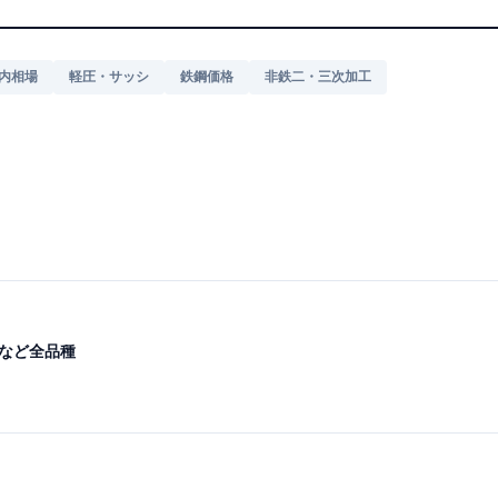
内相場
軽圧・サッシ
鉄鋼価格
非鉄二・三次加工
鋼など全品種