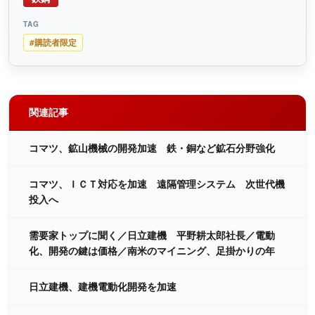
TAG
#購読者限定
関連記事
コマツ、鉱山機械の開発加速 鉄・銅など鉱石分野強化
コマツ、ＩＣＴ対応を加速 遠隔管理システム 次世代機
投入へ
需要家トップに聞く／日立建機 平野耕太郎社長／電動
化、開発の鍵は価格／南米のマイニング、足掛かりの年
日立建機、建機電動化開発を加速