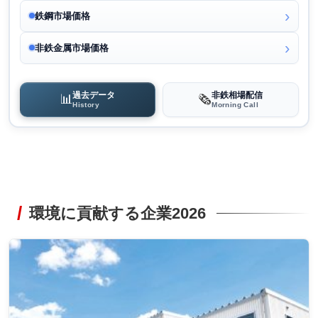
鉄鋼市場価格
非鉄金属市場価格
過去データ
非鉄相場配信
📊
🗞️
History
Morning Call
環境に貢献する企業2026