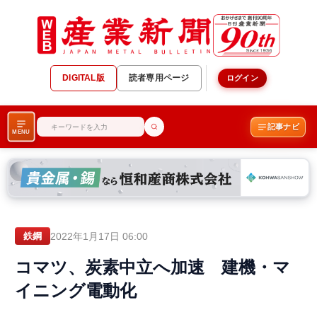
DIGITAL版
読者専用ページ
ログイン
記事ナビ
MENU
2022年1月17日 06:00
鉄鋼
コマツ、炭素中立へ加速 建機・マ
イニング電動化