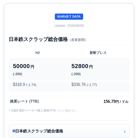
MARKET DATA
Update: 2026/08/06
日本鉄スクラップ総合価格
（産業新聞）
H2
新断プレス
50000
52800
円
円
(-200)
(-200)
$318.9
$336.76
(-1.74)
(-1.77)
156.79
換算レート (TTB)
円 / ドル
* 3地区電炉メーカー購入価格平均（トン当たり）
日本鉄スクラップ総合価格