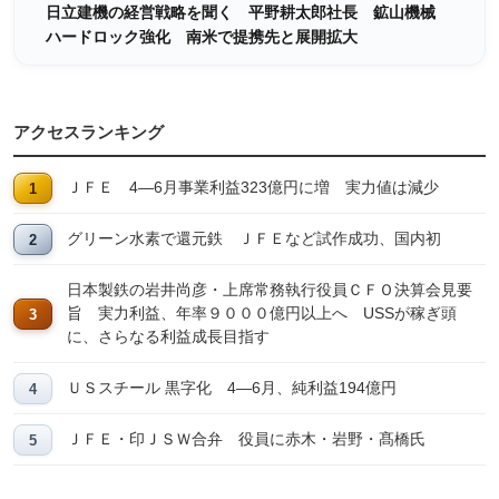
日立建機の経営戦略を聞く 平野耕太郎社長 鉱山機械
ハードロック強化 南米で提携先と展開拡大
アクセスランキング
ＪＦＥ 4―6月事業利益323億円に増 実力値は減少
グリーン水素で還元鉄 ＪＦＥなど試作成功、国内初
日本製鉄の岩井尚彦・上席常務執行役員ＣＦＯ決算会見要
旨 実力利益、年率９０００億円以上へ USSが稼ぎ頭
に、さらなる利益成長目指す
ＵＳスチール 黒字化 4―6月、純利益194億円
ＪＦＥ・印ＪＳＷ合弁 役員に赤木・岩野・髙橋氏