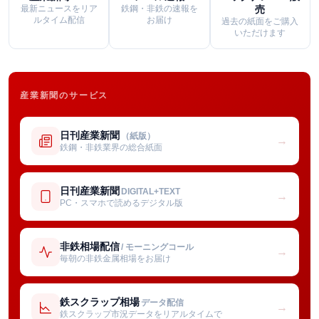
最新ニュースをリア
鉄鋼・非鉄の速報を
売
ルタイム配信
お届け
過去の紙面をご購入
いただけます
産業新聞のサービス
日刊産業新聞
（紙版）
→
鉄鋼・非鉄業界の総合紙面
日刊産業新聞
DIGITAL+TEXT
→
PC・スマホで読めるデジタル版
非鉄相場配信
/ モーニングコール
→
毎朝の非鉄金属相場をお届け
鉄スクラップ相場
データ配信
→
鉄スクラップ市況データをリアルタイムで