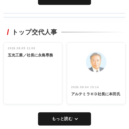
WORKING
RECYCLING
STYLE
トップ交代人事
タックトレー
非鉄業界で
ディング 創
働く／女性
立30周年記念
管理職編
祝う 業界関
インタビュ
2026.08.05 11:00
INTERVIEW
INTERVIEW
係者ら220人
ー／社内ア
五光工業／社長に永島専務
出席
イデア発掘
し形に
2026.08.04 15:14
アルテミラＨＤ社長に本田氏
もっと読む