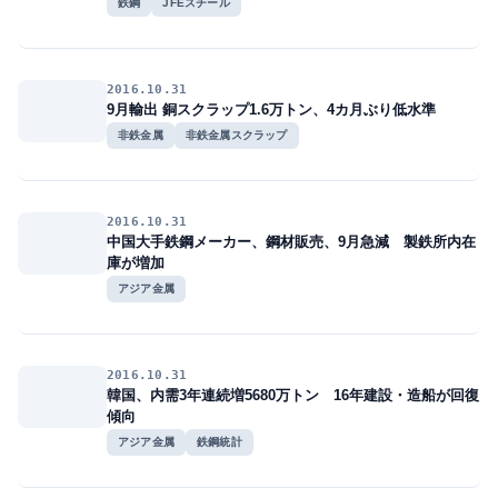
鉄鋼
JFEスチール
2016.10.31
9月輸出 銅スクラップ1.6万トン、4カ月ぶり低水準
非鉄金属
非鉄金属スクラップ
2016.10.31
中国大手鉄鋼メーカー、鋼材販売、9月急減 製鉄所内在
庫が増加
アジア金属
2016.10.31
韓国、内需3年連続増5680万トン 16年建設・造船が回復
傾向
アジア金属
鉄鋼統計