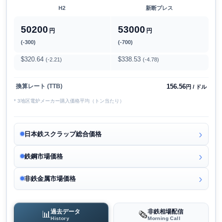
H2
新断プレス
50200
53000
円
円
(-300)
(-700)
$320.64
$338.53
(-2.21)
(-4.78)
156.56
換算レート (TTB)
円 / ドル
* 3地区電炉メーカー購入価格平均（トン当たり）
日本鉄スクラップ総合価格
鉄鋼市場価格
非鉄金属市場価格
過去データ
非鉄相場配信
📊
🗞️
History
Morning Call