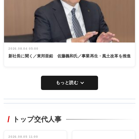
2026.08.04 05:00
新社長に聞く／東邦亜鉛 佐藤義和氏／事業再生・風土改革を推進
もっと読む
WORKING
RECYCLING
STYLE
トップ交代人事
タックトレー
非鉄業界で
ディング 創
働く／女性
立30周年記念
管理職編
祝う 業界関
インタビュ
2026.08.05 11:00