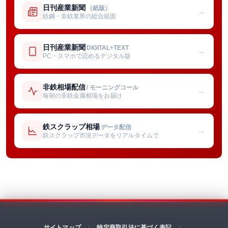
日刊産業新聞
（紙版）
→
鉄鋼・非鉄業界の総合紙面
日刊産業新聞
DIGITAL+TEXT
→
PC・スマホで読めるデジタル版
非鉄相場配信
/ モーニングコール
→
毎朝の非鉄金属相場をお届け
鉄スクラップ相場
データ配信
→
鉄スクラップ市況データをリアルタイムで
サイトマップ
特定商取引法に基づく表記