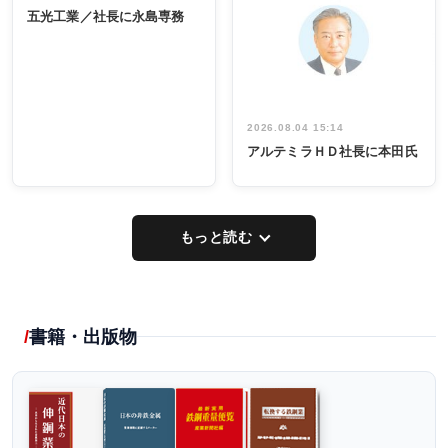
INTERVIEW
INTERVIEW
係者ら220人
ー／社内ア
五光工業／社長に永島専務
出席
イデア発掘
し形に
2026.08.04 15:14
アルテミラＨＤ社長に本田氏
もっと読む
書籍・出版物