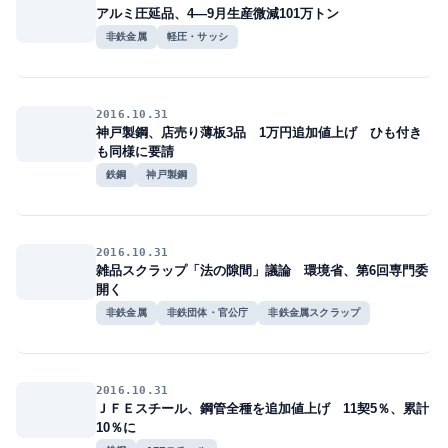
アルミ圧延品、4―9月生産微減101万トン
非鉄金属
軽圧・サッシ
2016.10.31
神戸製鋼、店売り薄板3品 1万円追加値上げ ひも付き
も同様に要請
鉄鋼
神戸製鋼
2016.10.31
雑品スクラップ「法の隙間」議論 環境省、第6回専門委
開く
非鉄金属
非鉄団体・官公庁
非鉄金属スクラップ
2016.10.31
ＪＦＥスチール、鋼管全種を追加値上げ 11契5％、累計
10％に