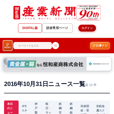
DIGITAL版
読者専用ページ
ログイン
記事ナビ
MENU
2016年10月31日ニュース一覧
全 12 件
本日
神
軽
鉄
鉄
JFE
非鉄団
非鉄金
のニ
戸
圧・
鋼
鋼
スチ
体・官
属スク
ュー
製
サッ
市
統