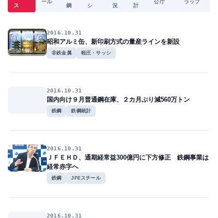
ール
公庁
ラップ
ス
鋼
シ
況
計
2016.10.31
昭和アルミ缶、新印刷方式の量産ラインを新設
非鉄金属
軽圧・サッシ
2016.10.31
国内向け９月普通鋼在庫、２カ月ぶり減560万トン
鉄鋼
鉄鋼統計
2016.10.31
ＪＦＥＨＤ、通期経常益300億円に下方修正 鉄鋼事業は
経常赤字へ
鉄鋼
JFEスチール
2016.10.31