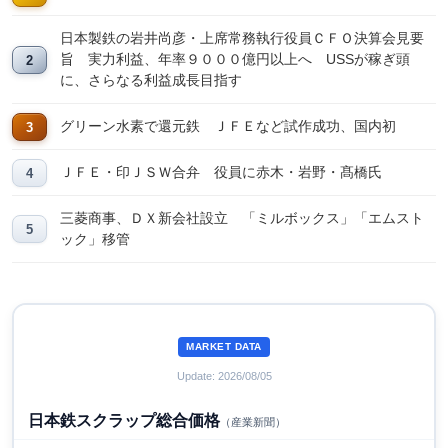
日本製鉄の岩井尚彦・上席常務執行役員ＣＦＯ決算会見要
旨 実力利益、年率９０００億円以上へ USSが稼ぎ頭
に、さらなる利益成長目指す
グリーン水素で還元鉄 ＪＦＥなど試作成功、国内初
ＪＦＥ・印ＪＳＷ合弁 役員に赤木・岩野・髙橋氏
三菱商事、ＤＸ新会社設立 「ミルボックス」「エムスト
ック」移管
MARKET DATA
Update: 2026/08/05
日本鉄スクラップ総合価格
（産業新聞）