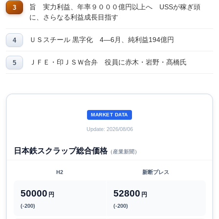
旨 実力利益、年率９０００億円以上へ USSが稼ぎ頭
に、さらなる利益成長目指す
ＵＳスチール 黒字化 4―6月、純利益194億円
ＪＦＥ・印ＪＳＷ合弁 役員に赤木・岩野・髙橋氏
MARKET DATA
Update: 2026/08/06
日本鉄スクラップ総合価格
（産業新聞）
H2
新断プレス
50000
52800
円
円
(-200)
(-200)