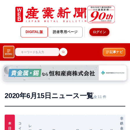
DIGITAL版
読者専用ページ
ログイン
記事ナビ
MENU
2020年6月15日ニュース一覧
全 11 件
非
本
コ
鉄
レ
日
イ
金