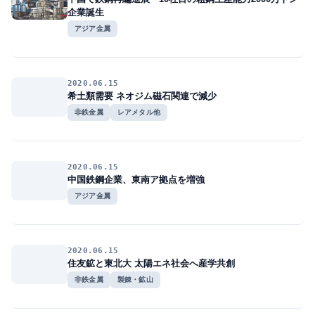
企業誕生
アジア金属
2020.06.15
希土類需要 ネオジム磁石関連で減少
非鉄金属
レアメタル他
2020.06.15
中国鉄鋼企業、東南ア拠点を増強
アジア金属
2020.06.15
住友鉱と東北大 太陽エネ社会へ産学共創
非鉄金属
製錬・鉱山