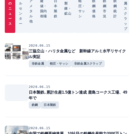
ア
建
日
軽
鉄
鉄
鉄
の
ル
製
属
メ
値・
本
圧・
鋼
鋼
鋼
ニ
セ
錬・
ス
タ
国内
製
サッ
価
市
統
ュ
ン
鉱山
ク
ル
相場
鉄
シ
格
況
計
ー
タ
ラ
他
ス
ー
ッ
プ
2020.06.15
三協立山・ハリタ金属など 新幹線アルミ水平リサイク
ル実証
非鉄金属
軽圧・サッシ
非鉄金属スクラップ
2020.06.15
日本製鉄､累計生産1.5億トン達成 鹿島コークス工場、49
年で
鉄鋼
日本製鉄
2020.06.15
中国で鉄鋼再編進展 10社目の粗鋼生産能力2000万トン