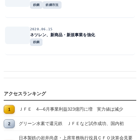
鉄鋼
鉄鋼市況
2020.06.15
ネツレン、新商品・新規事業を強化
鉄鋼
アクセスランキング
ＪＦＥ 4―6月事業利益323億円に増 実力値は減少
グリーン水素で還元鉄 ＪＦＥなど試作成功、国内初
日本製鉄の岩井尚彦・上席常務執行役員ＣＦＯ決算会見要