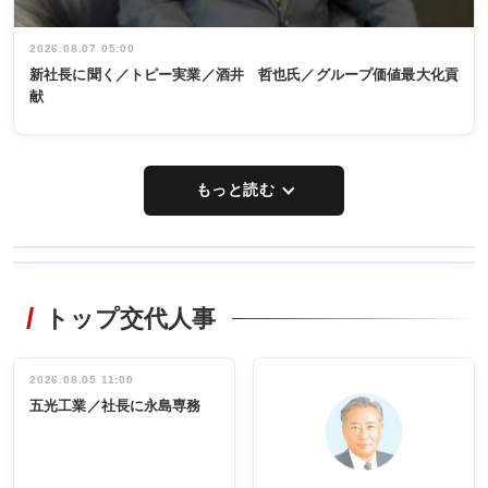
2026.08.07 05:00
新社長に聞く／トピー実業／酒井 哲也氏／グループ価値最大化貢
献
もっと読む
WORKING
RECYCLING
STYLE
トップ交代人事
タックトレー
非鉄業界で
ディング 創
働く／女性
立30周年記念
管理職編
祝う 業界関
インタビュ
2026.08.05 11:00
INTERVIEW
INTERVIEW
係者ら220人
ー／社内ア
五光工業／社長に永島専務
出席
イデア発掘
し形に