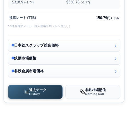
$318.9
$336.76
(-1.74)
(-1.77)
156.79
換算レート (TTB)
円 / ドル
* 3地区電炉メーカー購入価格平均（トン当たり）
日本鉄スクラップ総合価格
鉄鋼市場価格
非鉄金属市場価格
過去データ
非鉄相場配信
📊
🗞️
History
Morning Call