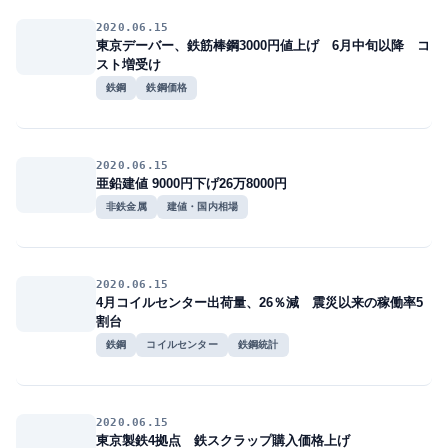
2020.06.15
東京デーバー、鉄筋棒鋼3000円値上げ 6月中旬以降 コ
スト増受け
鉄鋼
鉄鋼価格
2020.06.15
亜鉛建値 9000円下げ26万8000円
非鉄金属
建値・国内相場
2020.06.15
4月コイルセンター出荷量、26％減 震災以来の稼働率5
割台
鉄鋼
コイルセンター
鉄鋼統計
2020.06.15
東京製鉄4拠点 鉄スクラップ購入価格上げ