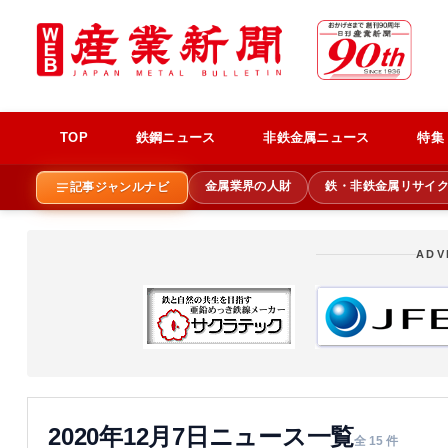
TOP
鉄鋼ニュース
非鉄金属ニュース
特集
金属業界の人財
鉄・非鉄金属リサイ
記事ジャンルナビ
ADV
2020年12月7日ニュース一覧
全 15 件