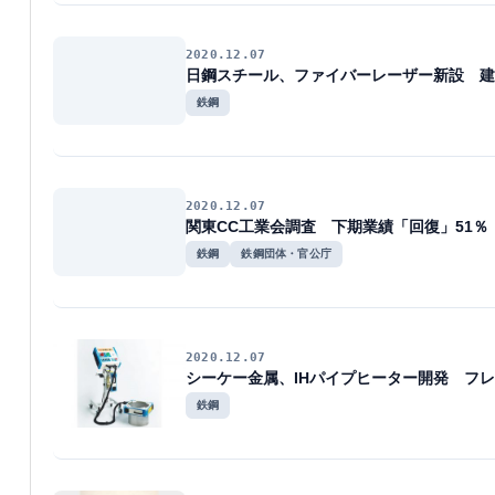
2020.12.07
日鋼スチール、ファイバーレーザー新設 建
鉄鋼
2020.12.07
関東CC工業会調査 下期業績「回復」51％
鉄鋼
鉄鋼団体・官公庁
2020.12.07
シーケー金属、IHパイプヒーター開発 フ
鉄鋼