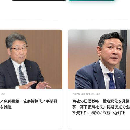
5:00
2026.08.03 05:00
く／東邦亜鉛 佐藤義和氏／事業再
商社の経営戦略 構造変化を見据
革を推進
事 髙下拡展社長／長期視点で企
投資案件、着実に収益つなげる