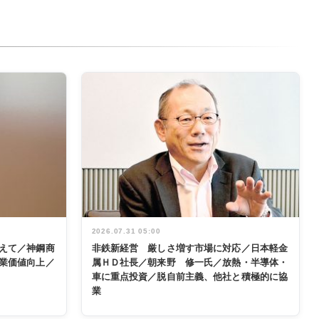
2026.07.31 05:00
えて／神鋼商
非鉄新経営 厳しさ増す市場に対応／日本軽金
業価値向上／
属ＨＤ社長／朝来野 修一氏／放熱・半導体・
車に重点投資／脱自前主義、他社と積極的に協
業