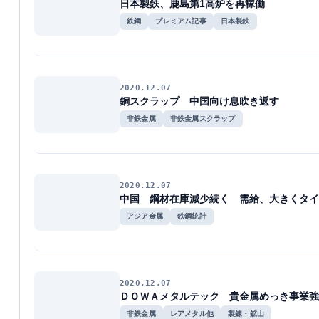
日本製鉄、鹿島第1高炉を再稼働
鉄鋼
プレミアム記事
日本製鉄
2020.12.07
銅スクラップ 中国向け息吹き返す
非鉄金属
非鉄金属スクラップ
2020.12.07
中国 鋼材在庫減少続く 需給、大きくタイ
アジア金属
鉄鋼統計
2020.12.07
ＤＯＷＡメタルテック 貴金属めっき事業強
非鉄金属
レアメタル他
製錬・鉱山