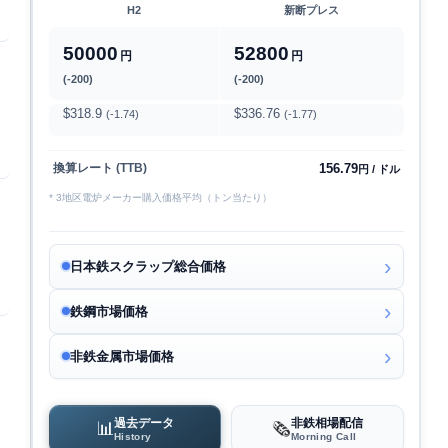
H2
新断プレス
50000
52800
円
円
(-200)
(-200)
$318.9
$336.76
(-1.74)
(-1.77)
156.79
換算レート (TTB)
円 / ドル
* 3地区電炉メーカー購入価格平均（トン当たり）
日本鉄スクラップ総合価格
鉄鋼市場価格
非鉄金属市場価格
過去データ
非鉄相場配信
📊
🗞️
History
Morning Call