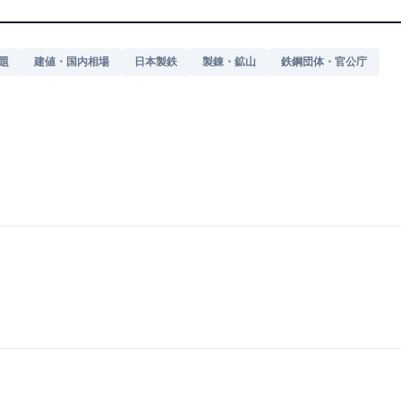
題
建値・国内相場
日本製鉄
製錬・鉱山
鉄鋼団体・官公庁