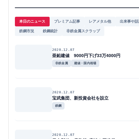
本日のニュース
プレミアム記事
レアメタル他
出来事や話
鉄鋼市況
鉄鋼統計
非鉄金属スクラップ
2020.12.07
亜鉛建値 9000円下げ33万4000円
非鉄金属
建値・国内相場
2020.12.07
宝武集団、新投資会社を設立
鉄鋼
2020.12.07