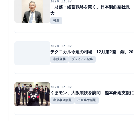
2020.12.07
「財務・経営戦略を聞く」日本製鉄副社長 
大
特集
2020.12.07
テクニカル今週の相場 12月第2週 銅、20
非鉄金属
プレミアム記事
2020.12.07
くまモン、大阪製鉄を訪問 熊本豪雨支援に
出来事や話題
出来事や話題