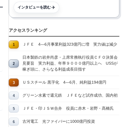
インタビューを読む
アクセスランキング
ＪＦＥ 4―6月事業利益323億円に増 実力値は減少
日本製鉄の岩井尚彦・上席常務執行役員ＣＦＯ決算会
見要旨 実力利益、年率９０００億円以上へ USSが
稼ぎ頭に、さらなる利益成長目指す
ＵＳスチール 黒字化 4―6月、純利益194億円
グリーン水素で還元鉄 ＪＦＥなど試作成功、国内初
ＪＦＥ・印ＪＳＷ合弁 役員に赤木・岩野・髙橋氏
古河電工 光ファイバーに1000億円投資