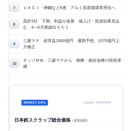
ＵＡＣＪ・神鋼など8者 アルミ高度循環実用化へ
高炉3社 下期、利益が改善 値上げ・投資効果見込
む 4―6月業績出そろう
三菱マテ 経常益1800億円 通期予想、1070億円上
方修正
キッツＭＷ、三菱マテから 銅棒・銅合金棒の技術承
継
Update: 2026/08/06
MARKET DATA
日本鉄スクラップ総合価格
（産業新聞）