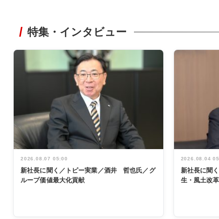
特集・インタビュー
2026.08.07 05:00
2026.08.04 0
新社長に聞く／トピー実業／酒井 哲也氏／グ
新社長に聞
ループ価値最大化貢献
生・風土改