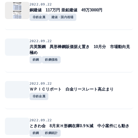
2022.09.22
銅建値 117万円 亜鉛建値 49万3000円
非鉄金属
建値・国内相場
2022.09.22
共英製鋼 異形棒鋼販価据え置き 10月分 市場動向見
極め
鉄鋼
鉄鋼価格
2022.09.22
ＷＰＩＣリポート 白金リースレート高止まり
非鉄金属
2022.09.22
ときわ会 8月末Ｈ形鋼在庫0.9％減 中小案件にも動き
鉄鋼
鉄鋼統計