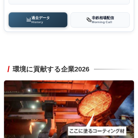
過去データ
非鉄相場配信
📊
🗞️
History
Morning Call
環境に貢献する企業2026