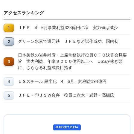
アクセスランキング
ＪＦＥ 4―6月事業利益323億円に増 実力値は減少
グリーン水素で還元鉄 ＪＦＥなど試作成功、国内初
日本製鉄の岩井尚彦・上席常務執行役員ＣＦＯ決算会見要
旨 実力利益、年率９０００億円以上へ USSが稼ぎ頭
に、さらなる利益成長目指す
ＵＳスチール 黒字化 4―6月、純利益194億円
ＪＦＥ・印ＪＳＷ合弁 役員に赤木・岩野・髙橋氏
MARKET DATA