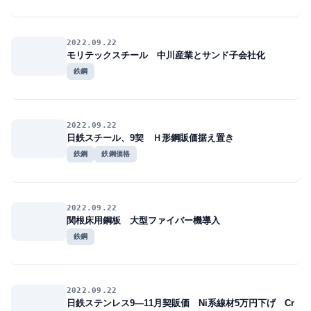
2022.09.22
モリテックスチール 中川産業とサンド子会社化
鉄鋼
2022.09.22
日鉄スチール、9契 Ｈ形鋼販価据え置き
鉄鋼
鉄鋼価格
2022.09.22
関根床用鋼板 大型ファイバー機導入
鉄鋼
2022.09.22
日鉄ステンレス9―11月契販価 Ni系線材5万円下げ Cr