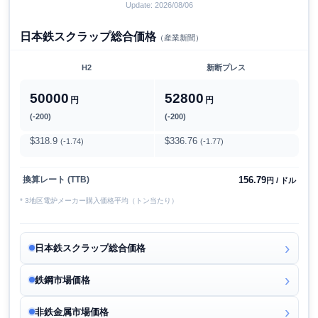
Update: 2026/08/06
日本鉄スクラップ総合価格
（産業新聞）
H2
新断プレス
50000
52800
円
円
(-200)
(-200)
$318.9
$336.76
(-1.74)
(-1.77)
156.79
換算レート (TTB)
円 / ドル
* 3地区電炉メーカー購入価格平均（トン当たり）
日本鉄スクラップ総合価格
鉄鋼市場価格
非鉄金属市場価格