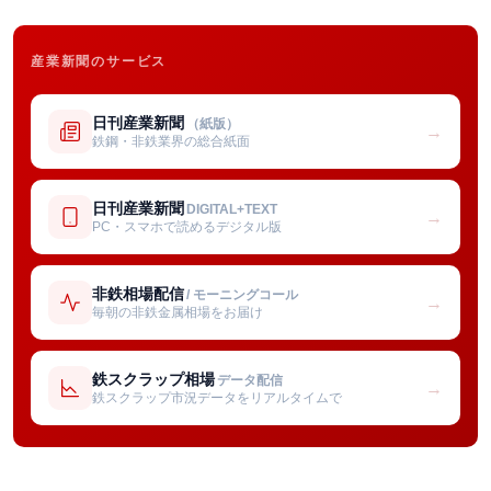
産業新聞のサービス
日刊産業新聞
（紙版）
→
鉄鋼・非鉄業界の総合紙面
日刊産業新聞
DIGITAL+TEXT
→
PC・スマホで読めるデジタル版
非鉄相場配信
/ モーニングコール
→
毎朝の非鉄金属相場をお届け
鉄スクラップ相場
データ配信
→
鉄スクラップ市況データをリアルタイムで