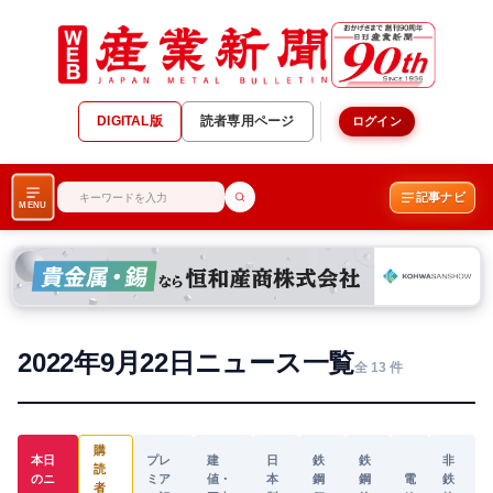
DIGITAL版
読者専用ページ
ログイン
記事ナビ
MENU
2022年9月22日ニュース一覧
全 13 件
購
本日
プレ
建
日
鉄
鉄
非
読
のニ
ミア
値・
本
鋼
鋼
電
鉄
者