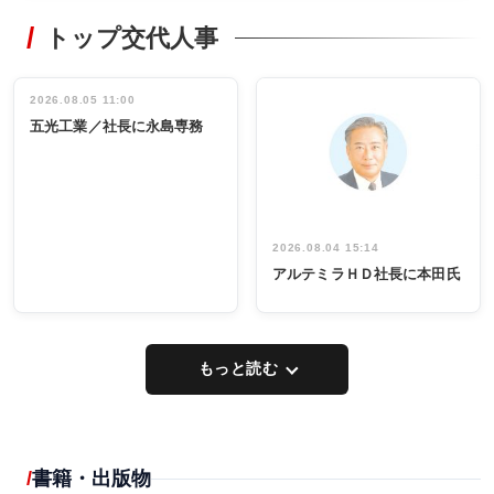
RECYCLING
STYLE
トップ交代人事
タックトレー
非鉄業界で
ディング 創
働く／女性
立30周年記念
管理職編
祝う 業界関
インタビュ
2026.08.05 11:00
INTERVIEW
INTERVIEW
係者ら220人
ー／社内ア
五光工業／社長に永島専務
出席
イデア発掘
し形に
2026.08.04 15:14
アルテミラＨＤ社長に本田氏
もっと読む
書籍・出版物