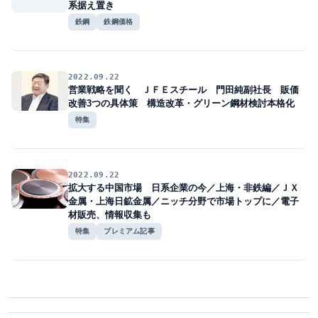
系据え置き
鉄鋼
鉄鋼価格
2022.09.22
営業戦略を聞く ＪＦＥスチール 門田純副社長 販価
改善3つの具体策 構造改革・グリーン鋼材検討本格化
特集
2022.09.22
拡大する中国市場 日系企業の今／上海・非鉄編／ＪＸ
金属・上海日鉱金属／ニッチ分野で市場トップに／電子
材販売、情報収集も
特集
プレミアム記事