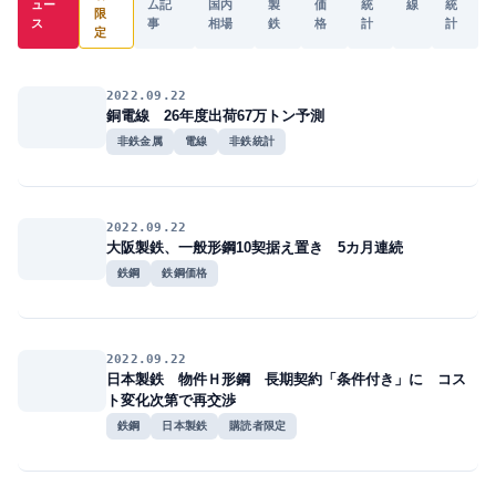
ュー
ム記
国内
製
価
統
線
統
限
ス
事
相場
鉄
格
計
計
定
2022.09.22
銅電線 26年度出荷67万トン予測
非鉄金属
電線
非鉄統計
2022.09.22
大阪製鉄、一般形鋼10契据え置き 5カ月連続
鉄鋼
鉄鋼価格
2022.09.22
日本製鉄 物件Ｈ形鋼 長期契約「条件付き」に コス
ト変化次第で再交渉
鉄鋼
日本製鉄
購読者限定