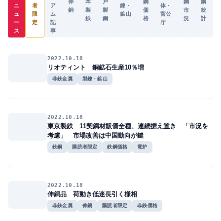
伸
本
戸
鋼
鋼
鋼
ニ
者
ア
錬・
体・
銅
製
製
価
市
統
ュ
限
ム
鉱山
官公
鉄
鋼
格
況
計
ー
定
記
庁
ス
事
2022.10.18
リオティント 銅鉱石生産10％増
非鉄金属
製錬・鉱山
2022.10.18
東京製鉄 11契鋼材販価全種、連続据え置き 「市況を
考慮」 市場改善は中国動向が鍵
鉄鋼
購読者限定
鉄鋼価格
電炉
2022.10.18
伸銅品 荷動き低迷長引く様相
非鉄金属
伸銅
購読者限定
非鉄価格