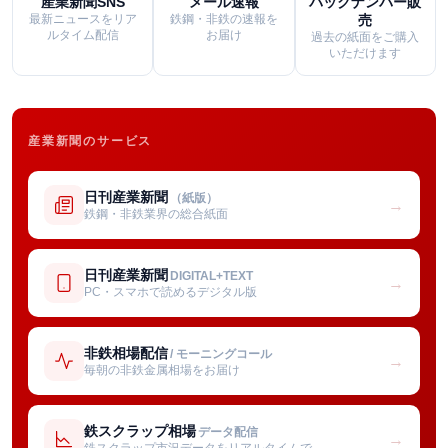
産業新聞SNS
メール速報
バックナンバー販
最新ニュースをリア
鉄鋼・非鉄の速報を
売
ルタイム配信
お届け
過去の紙面をご購入
いただけます
産業新聞のサービス
日刊産業新聞
（紙版）
→
鉄鋼・非鉄業界の総合紙面
日刊産業新聞
DIGITAL+TEXT
→
PC・スマホで読めるデジタル版
非鉄相場配信
/ モーニングコール
→
毎朝の非鉄金属相場をお届け
鉄スクラップ相場
データ配信
→