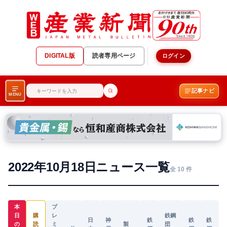
DIGITAL版
読者専用ページ
ログイン
記事ナビ
MENU
2022年10月18日ニュース一覧
全 10 件
本
プ
日
購
レ
鉄鋼
日
神
鉄
鉄
鉄
の
読
ミ
製
団