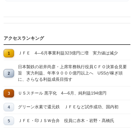
アクセスランキング
ＪＦＥ 4―6月事業利益323億円に増 実力値は減少
日本製鉄の岩井尚彦・上席常務執行役員ＣＦＯ決算会見要
旨 実力利益、年率９０００億円以上へ USSが稼ぎ頭
に、さらなる利益成長目指す
ＵＳスチール 黒字化 4―6月、純利益194億円
グリーン水素で還元鉄 ＪＦＥなど試作成功、国内初
ＪＦＥ・印ＪＳＷ合弁 役員に赤木・岩野・髙橋氏