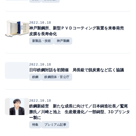
2022.10.18
神戸製鋼所、新型ＰＶＤコーティング装置を来春発売
皮膜を長寿命化
新製品・技術
神戸製鋼
2022.10.18
日印鉄鋼対話を初開催 局長級で脱炭素など広く協議
鉄鋼
鉄鋼団体・官公庁
2022.10.18
鉄鋼新経営 新たな成長に向けて／日本鋳造社長／鷲尾
勝氏／川崎と池上 生産最適化／一部鋳型、3Ｄプリンタ
ー製に
特集
プレミアム記事