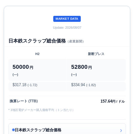
MARKET DATA
Update: 2026/08/07
日本鉄スクラップ総合価格
（産業新聞）
H2
新断プレス
50000
52800
円
円
(―)
(―)
$317.18
$334.94
(-1.72)
(-1.82)
157.64
換算レート (TTB)
円 / ドル
* 3地区電炉メーカー購入価格平均（トン当たり）
日本鉄スクラップ総合価格