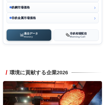
鉄鋼市場価格
非鉄金属市場価格
過去データ
非鉄相場配信
📊
🗞️
History
Morning Call
環境に貢献する企業2026