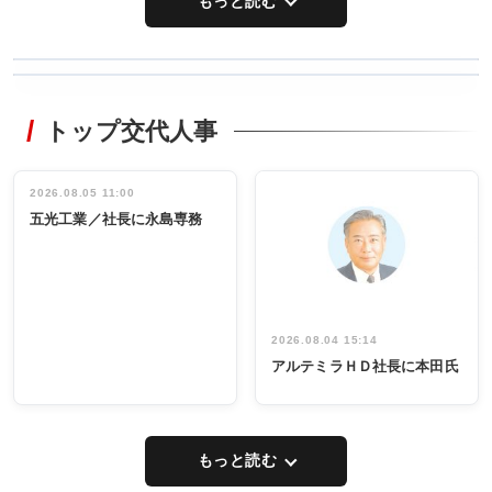
もっと読む
WORKING
RECYCLING
STYLE
トップ交代人事
タックトレー
非鉄業界で
ディング 創
働く／女性
立30周年記念
管理職編
祝う 業界関
インタビュ
2026.08.05 11:00
INTERVIEW
INTERVIEW
係者ら220人
ー／社内ア
五光工業／社長に永島専務
出席
イデア発掘
し形に
2026.08.04 15:14
アルテミラＨＤ社長に本田氏
もっと読む