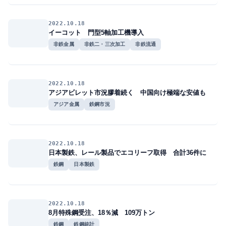
2022.10.18
イーコット 門型5軸加工機導入
非鉄金属
非鉄二・三次加工
非鉄流通
2022.10.18
アジアビレット市況膠着続く 中国向け極端な安値も
アジア金属
鉄鋼市況
2022.10.18
日本製鉄、レール製品でエコリーフ取得 合計36件に
鉄鋼
日本製鉄
2022.10.18
8月特殊鋼受注、18％減 109万トン
鉄鋼
鉄鋼統計