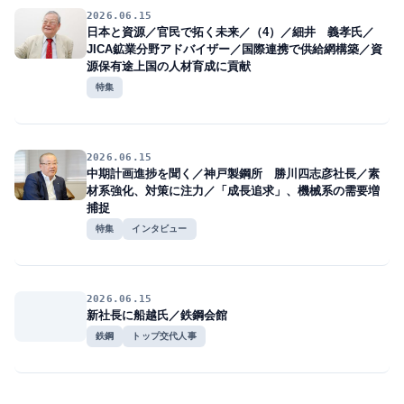
2026.06.15
日本と資源／官民で拓く未来／（4）／細井 義孝氏／
JICA鉱業分野アドバイザー／国際連携で供給網構築／資
源保有途上国の人材育成に貢献
特集
2026.06.15
中期計画進捗を聞く／神戸製鋼所 勝川四志彦社長／素
材系強化、対策に注力／「成長追求」、機械系の需要増
捕捉
特集
インタビュー
2026.06.15
新社長に船越氏／鉄鋼会館
鉄鋼
トップ交代人事