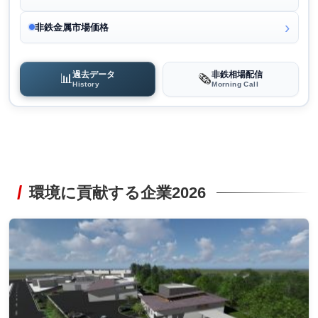
非鉄金属市場価格
過去データ
非鉄相場配信
📊
🗞️
History
Morning Call
環境に貢献する企業2026