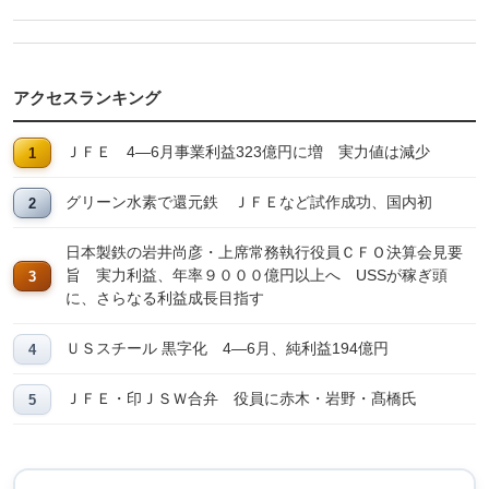
アクセスランキング
ＪＦＥ 4―6月事業利益323億円に増 実力値は減少
グリーン水素で還元鉄 ＪＦＥなど試作成功、国内初
日本製鉄の岩井尚彦・上席常務執行役員ＣＦＯ決算会見要
旨 実力利益、年率９０００億円以上へ USSが稼ぎ頭
に、さらなる利益成長目指す
ＵＳスチール 黒字化 4―6月、純利益194億円
ＪＦＥ・印ＪＳＷ合弁 役員に赤木・岩野・髙橋氏