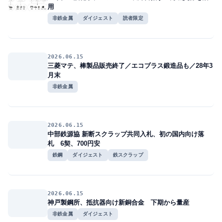
用
非鉄金属
ダイジェスト
読者限定
2026.06.15
三菱マテ、棒製品販売終了／エコブラス鍛造品も／28年3
月末
非鉄金属
2026.06.15
中部鉄源協 新断スクラップ共同入札、初の国内向け落
札 6契、700円安
鉄鋼
ダイジェスト
鉄スクラップ
2026.06.15
神戸製鋼所、抵抗器向け新銅合金 下期から量産
非鉄金属
ダイジェスト