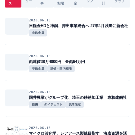
ュー
ップ
ラップ
ス
事
相場
定
計
2026.06.15
日軽金HDと神鋼、押出事業統合へ 27年4月以降に新会社
非鉄金属
2026.06.15
鉛建値38万4000円 亜鉛64万円
非鉄金属
建値・国内相場
2026.06.15
国井興業がグループ化、埼玉の鉄筋加工業 東和建鋼社
鉄鋼
ダイジェスト
読者限定
2026.06.15
マイクロ波化学、レアアース製錬目指す 海底資源を活