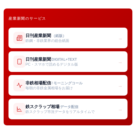
産業新聞のサービス
日刊産業新聞
（紙版）
→
鉄鋼・非鉄業界の総合紙面
日刊産業新聞
DIGITAL+TEXT
→
PC・スマホで読めるデジタル版
非鉄相場配信
/ モーニングコール
→
毎朝の非鉄金属相場をお届け
鉄スクラップ相場
データ配信
→
鉄スクラップ市況データをリアルタイムで