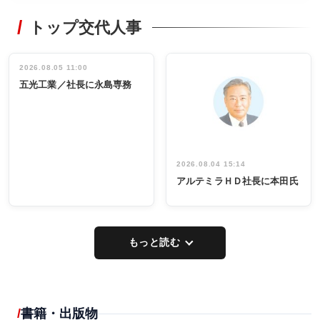
RECYCLING
STYLE
トップ交代人事
タックトレー
非鉄業界で
ディング 創
働く／女性
立30周年記念
管理職編
祝う 業界関
インタビュ
2026.08.05 11:00
INTERVIEW
INTERVIEW
係者ら220人
ー／社内ア
五光工業／社長に永島専務
出席
イデア発掘
し形に
2026.08.04 15:14
アルテミラＨＤ社長に本田氏
もっと読む
書籍・出版物