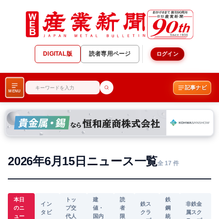
DIGITAL版
読者専用ページ
ログイン
記事ナビ
MENU
2026年6月15日ニュース一覧
全 17 件
本日
トッ
建
読
鉄
イン
鉄ス
非鉄金
のニ
プ交
値・
者
鋼
タビ
クラ
属スク
ュー
代人
国内
限
統