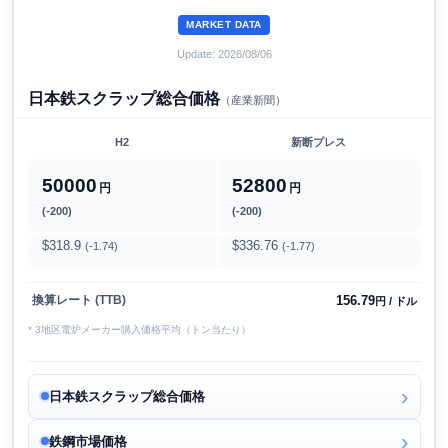
MARKET DATA
Update: 2026/08/06
日本鉄スクラップ総合価格
（産業新聞）
H2
新断プレス
50000
52800
円
円
(-200)
(-200)
$318.9
$336.76
(-1.74)
(-1.77)
156.79
換算レート (TTB)
円 / ドル
* 3地区電炉メーカー購入価格平均（トン当たり）
日本鉄スクラップ総合価格
鉄鋼市場価格