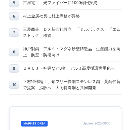
古河電工 光ファイバーに1000億円投資
村上金属社長に村上専務が昇格
三菱商事、ＤＸ新会社設立 「ミルボックス」「エム
ストック」移管
神戸製鋼、アルミ・マグネ砂型鋳造品 生産能力を向
上 航空・防衛向け
ＵＡＣＪ・神鋼など8者 アルミ高度循環実用化へ
下村特殊精工、鉛フリー快削ステンレス鋼 黄銅代替
で提案、拡販へ 大同特殊鋼と共同開発
Update: 2026/08/05
MARKET DATA