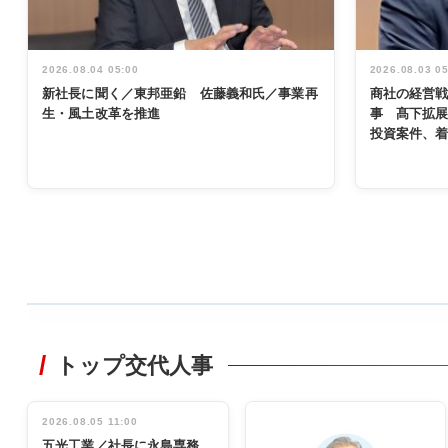
2026.08.04 05:00
2026.08.03 0
新社長に聞く／東邦亜鉛 佐藤義和氏／事業再
商社の経営
生・風土改革を推進
事 髙下拡
投資案件、
WORKING
STYLE
トップ交代人事
非鉄業界で
働く／女性
管理職編
2026.08.05 11:00
INTERVIEW
インタビュ
五光工業／社長に永島専務