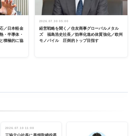
2026.07.30 05:00
応／日本軽金
経営戦略を聞く／住友商事グローバルメタル
熱・半導体・
ズ 福島浩史社長／効率化進め体質強化／欧州
と積極的に協
モノパイル 圧倒的トップ目指す
2026.07.10 11:00
三協立山社長に黒畑取締役昇