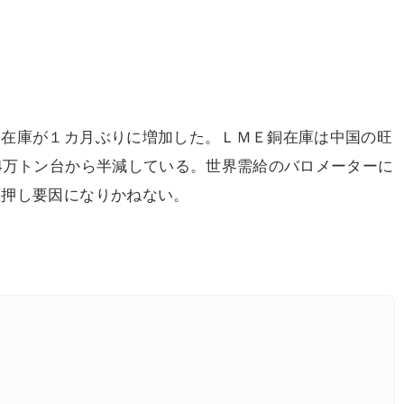
在庫が１カ月ぶりに増加した。ＬＭＥ銅在庫は中国の旺
4万トン台から半減している。世界需給のバロメーターに
下押し要因になりかねない。