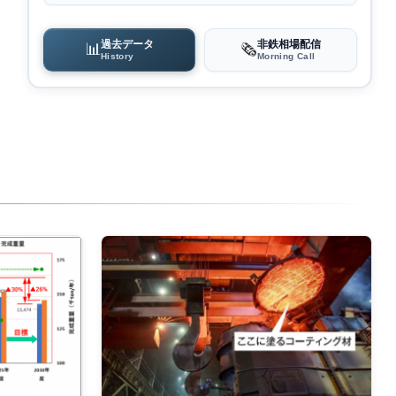
過去データ
非鉄相場配信
📊
🗞️
History
Morning Call