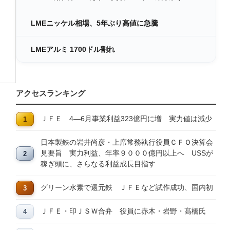
LMEニッケル相場、5年ぶり高値に急騰
LMEアルミ 1700ドル割れ
アクセスランキング
ＪＦＥ 4―6月事業利益323億円に増 実力値は減少
日本製鉄の岩井尚彦・上席常務執行役員ＣＦＯ決算会
見要旨 実力利益、年率９０００億円以上へ USSが
稼ぎ頭に、さらなる利益成長目指す
グリーン水素で還元鉄 ＪＦＥなど試作成功、国内初
ＪＦＥ・印ＪＳＷ合弁 役員に赤木・岩野・髙橋氏