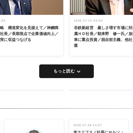
5:00
2026.07.31 05:00
戦略 構造変化を見据えて／神鋼商
非鉄新経営 厳しさ増す市場に対
展社長／長期視点で企業価値向上／
属ＨＤ社長／朝来野 修一氏／放
着実に収益つなげる
車に重点投資／脱自前主義、他社
業
もっと読む
RECYCLING
タックトレー
ディング 創
立30周年記
INTERVIEW
念祝う 業界
2026.07.28 14:37
関係者ら220
米クリフス／社長にセルソ・