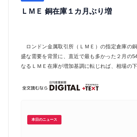
ＬＭＥ 銅在庫１カ月ぶり増
ロンドン金属取引所（ＬＭＥ）の指定倉庫の銅
盛な需要を背景に、直近で最も多かった２月の5
なるＬＭＥ在庫が増加基調に転じれば、相場の
本日のニュース