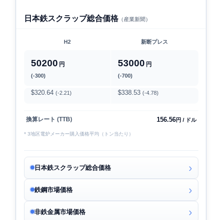
日本鉄スクラップ総合価格
（産業新聞）
H2
新断プレス
50200
53000
円
円
(-300)
(-700)
$320.64
$338.53
(-2.21)
(-4.78)
156.56
換算レート (TTB)
円 / ドル
* 3地区電炉メーカー購入価格平均（トン当たり）
日本鉄スクラップ総合価格
鉄鋼市場価格
非鉄金属市場価格