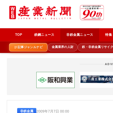
TOP
鉄鋼ニュース
非鉄金属ニュース
特集
金属業界の人財
鉄・非鉄金属リサイ
記事ジャンルナビ
ADV
2009年7月7日 00:00
非鉄金属