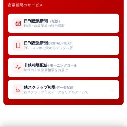
産業新聞のサービス
日刊産業新聞
（紙版）
→
鉄鋼・非鉄業界の総合紙面
日刊産業新聞
DIGITAL+TEXT
→
PC・スマホで読めるデジタル版
非鉄相場配信
/ モーニングコール
→
毎朝の非鉄金属相場をお届け
鉄スクラップ相場
データ配信
→
鉄スクラップ市況データをリアルタイムで