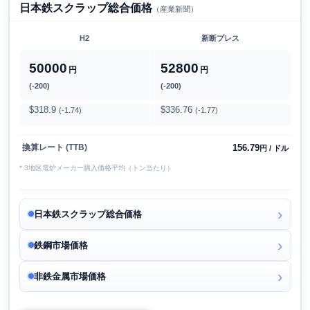
日本鉄スクラップ総合価格
（産業新聞）
H2
新断プレス
50000
52800
円
円
(-200)
(-200)
$318.9
$336.76
(-1.74)
(-1.77)
156.79
換算レート (TTB)
円 / ドル
* 3地区電炉メーカー購入価格平均（トン当たり）
日本鉄スクラップ総合価格
鉄鋼市場価格
非鉄金属市場価格