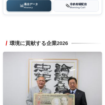
過去データ
非鉄相場配信
📊
🗞️
History
Morning Call
環境に貢献する企業2026