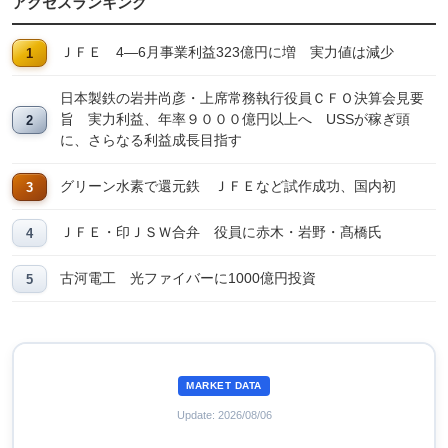
アクセスランキング
ＪＦＥ 4―6月事業利益323億円に増 実力値は減少
日本製鉄の岩井尚彦・上席常務執行役員ＣＦＯ決算会見要
旨 実力利益、年率９０００億円以上へ USSが稼ぎ頭
に、さらなる利益成長目指す
グリーン水素で還元鉄 ＪＦＥなど試作成功、国内初
ＪＦＥ・印ＪＳＷ合弁 役員に赤木・岩野・髙橋氏
古河電工 光ファイバーに1000億円投資
MARKET DATA
Update: 2026/08/06