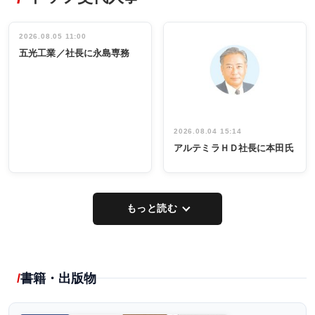
ディング 創
働く／女性
立30周年記念
管理職編
祝う 業界関
インタビュ
2026.08.05 11:00
INTERVIEW
INTERVIEW
係者ら220人
ー／社内ア
五光工業／社長に永島専務
出席
イデア発掘
し形に
2026.08.04 15:14
アルテミラＨＤ社長に本田氏
もっと読む
書籍・出版物