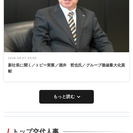
2026.08.07 05:00
新社長に聞く／トピー実業／酒井 哲也氏／グループ価値最大化貢
献
もっと読む
WORKING
RECYCLING
STYLE
トップ交代人事
タックトレー
非鉄業界で