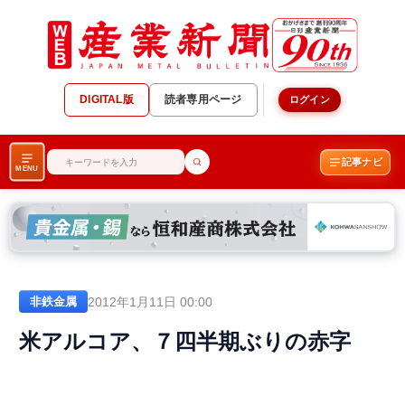
DIGITAL版
読者専用ページ
ログイン
記事ナビ
MENU
2012年1月11日 00:00
非鉄金属
米アルコア、７四半期ぶりの赤字