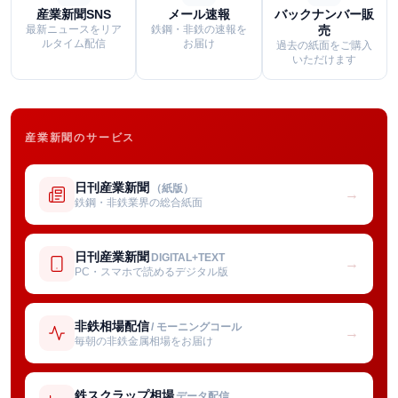
産業新聞SNS
メール速報
バックナンバー販
最新ニュースをリア
鉄鋼・非鉄の速報を
売
ルタイム配信
お届け
過去の紙面をご購入
いただけます
産業新聞のサービス
日刊産業新聞
（紙版）
→
鉄鋼・非鉄業界の総合紙面
日刊産業新聞
DIGITAL+TEXT
→
PC・スマホで読めるデジタル版
非鉄相場配信
/ モーニングコール
→
毎朝の非鉄金属相場をお届け
鉄スクラップ相場
データ配信