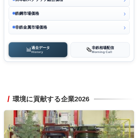
鉄鋼市場価格
非鉄金属市場価格
過去データ
非鉄相場配信
📊
🗞️
History
Morning Call
環境に貢献する企業2026