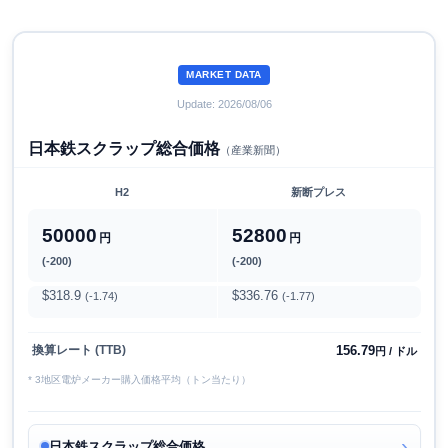
MARKET DATA
Update: 2026/08/06
日本鉄スクラップ総合価格
（産業新聞）
H2
新断プレス
50000
52800
円
円
(-200)
(-200)
$318.9
$336.76
(-1.74)
(-1.77)
156.79
換算レート (TTB)
円 / ドル
* 3地区電炉メーカー購入価格平均（トン当たり）
日本鉄スクラップ総合価格