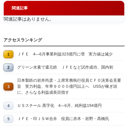
関連記事
関連記事はありません。
アクセスランキング
ＪＦＥ 4―6月事業利益323億円に増 実力値は減少
グリーン水素で還元鉄 ＪＦＥなど試作成功、国内初
日本製鉄の岩井尚彦・上席常務執行役員ＣＦＯ決算会見要
旨 実力利益、年率９０００億円以上へ USSが稼ぎ頭
に、さらなる利益成長目指す
ＵＳスチール 黒字化 4―6月、純利益194億円
ＪＦＥ・印ＪＳＷ合弁 役員に赤木・岩野・髙橋氏