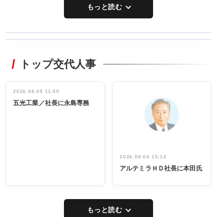
もっと読む
WORKING
RECYCLING
STYLE
トップ交代人事
タックトレー
非鉄業界で
ディング 創
働く／女性
立30周年記念
管理職編
祝う 業界関
インタビュ
2026.08.05 11:00
INTERVIEW
INTERVIEW
係者ら220人
ー／社内ア
五光工業／社長に永島専務
出席
イデア発掘
し形に
2026.08.04 15:14
アルテミラＨＤ社長に本田氏
もっと読む