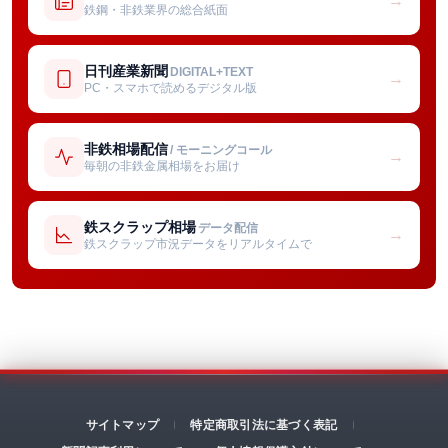
→
鉄鋼・非鉄業界の総合紙面
日刊産業新聞
DIGITAL+TEXT
→
PC・スマホで読めるデジタル版
非鉄相場配信
/ モーニングコール
→
毎朝の非鉄金属相場をお届け
鉄スクラップ相場
データ配信
→
鉄スクラップ市況データをリアルタイムで
サイトマップ
特定商取引法に基づく表記