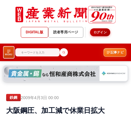
DIGITAL版
読者専用ページ
ログイン
記事ナビ
MENU
2009年4月3日 00:00
鉄鋼
大阪鋼圧、加工減で休業日拡大