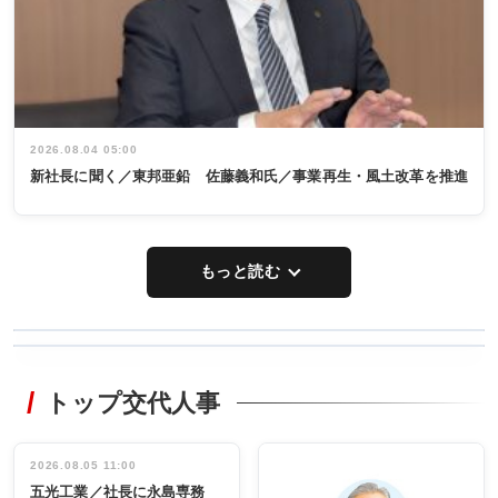
2026.08.04 05:00
新社長に聞く／東邦亜鉛 佐藤義和氏／事業再生・風土改革を推進
もっと読む
WORKING
RECYCLING
STYLE
トップ交代人事
タックトレー
非鉄業界で
ディング 創
働く／女性
立30周年記念
管理職編
祝う 業界関
インタビュ
2026.08.05 11:00
INTERVIEW
INTERVIEW
係者ら220人
ー／社内ア
五光工業／社長に永島専務