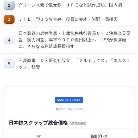
グリーン水素で還元鉄 ＪＦＥなど試作成功、国内初
ＪＦＥ・印ＪＳＷ合弁 役員に赤木・岩野・髙橋氏
日本製鉄の岩井尚彦・上席常務執行役員ＣＦＯ決算会見要
旨 実力利益、年率９０００億円以上へ USSが稼ぎ頭
に、さらなる利益成長目指す
三菱商事、ＤＸ新会社設立 「ミルボックス」「エムスト
ック」移管
MARKET DATA
Update: 2026/08/05
日本鉄スクラップ総合価格
（産業新聞）
H2
新断プレス