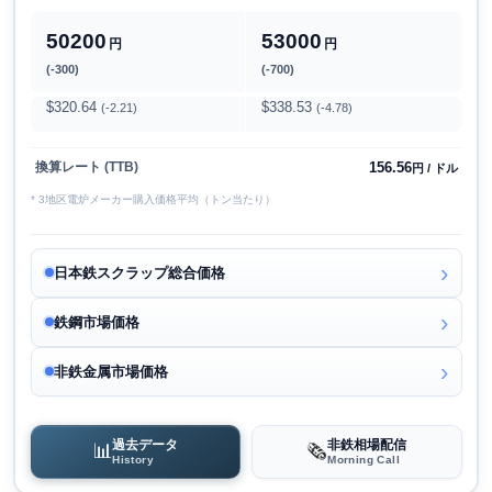
50200
53000
円
円
(-300)
(-700)
$320.64
$338.53
(-2.21)
(-4.78)
156.56
換算レート (TTB)
円 / ドル
* 3地区電炉メーカー購入価格平均（トン当たり）
日本鉄スクラップ総合価格
鉄鋼市場価格
非鉄金属市場価格
過去データ
非鉄相場配信
📊
🗞️
History
Morning Call