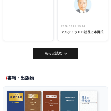
出席
イデア発掘
し形に
2026.08.04 15:14
アルテミラＨＤ社長に本田氏
もっと読む
書籍・出版物