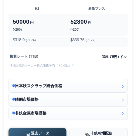
H2
新断プレス
50000
52800
円
円
(-200)
(-200)
$318.9
$336.76
(-1.74)
(-1.77)
156.79
換算レート (TTB)
円 / ドル
* 3地区電炉メーカー購入価格平均（トン当たり）
日本鉄スクラップ総合価格
鉄鋼市場価格
非鉄金属市場価格
過去データ
非鉄相場配信
📊
🗞️