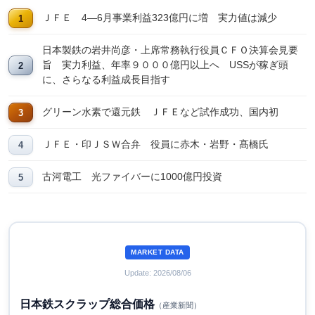
ＪＦＥ 4―6月事業利益323億円に増 実力値は減少
日本製鉄の岩井尚彦・上席常務執行役員ＣＦＯ決算会見要
旨 実力利益、年率９０００億円以上へ USSが稼ぎ頭
に、さらなる利益成長目指す
グリーン水素で還元鉄 ＪＦＥなど試作成功、国内初
ＪＦＥ・印ＪＳＷ合弁 役員に赤木・岩野・髙橋氏
古河電工 光ファイバーに1000億円投資
MARKET DATA
Update: 2026/08/06
日本鉄スクラップ総合価格
（産業新聞）