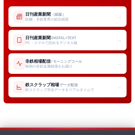
日刊産業新聞
（紙版）
→
鉄鋼・非鉄業界の総合紙面
日刊産業新聞
DIGITAL+TEXT
→
PC・スマホで読めるデジタル版
非鉄相場配信
/ モーニングコール
→
毎朝の非鉄金属相場をお届け
鉄スクラップ相場
データ配信
→
鉄スクラップ市況データをリアルタイムで