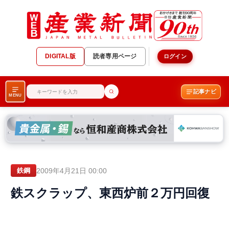
DIGITAL版
読者専用ページ
ログイン
記事ナビ
MENU
2009年4月21日 00:00
鉄鋼
鉄スクラップ、東西炉前２万円回復