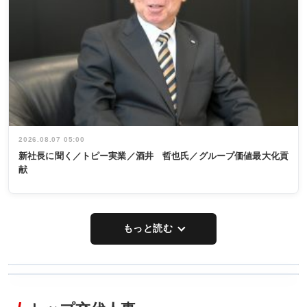
2026.08.07 05:00
新社長に聞く／トピー実業／酒井 哲也氏／グループ価値最大化貢
献
もっと読む
WORKING
RECYCLING
STYLE