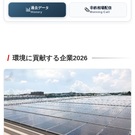
過去データ
非鉄相場配信
📊
🗞️
History
Morning Call
環境に貢献する企業2026