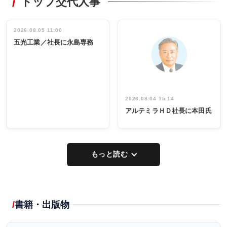
トップ交代人事
タックトレー
非鉄業界で
ディング 創
働く／女性
立30周年記念
管理職編
祝う 業界関
インタビュ
2026.08.05 11:00
INTERVIEW
INTERVIEW
係者ら220人
ー／社内ア
五光工業／社長に永島専務
出席
イデア発掘
し形に
2026.08.04 15:14
アルテミラＨＤ社長に本田氏
もっと読む
書籍・出版物