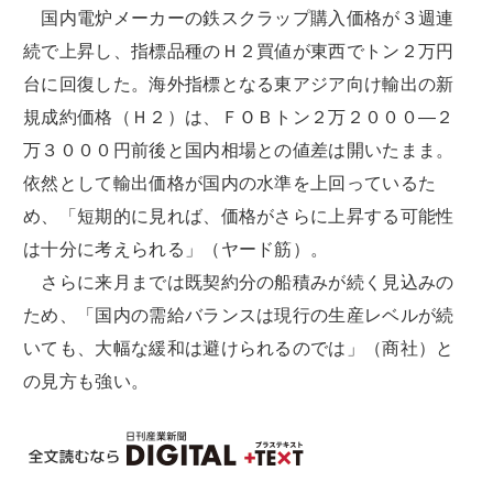
国内電炉メーカーの鉄スクラップ購入価格が３週連
続で上昇し、指標品種のＨ２買値が東西でトン２万円
台に回復した。海外指標となる東アジア向け輸出の新
規成約価格（Ｈ２）は、ＦＯＢトン２万２０００―２
万３０００円前後と国内相場との値差は開いたまま。
依然として輸出価格が国内の水準を上回っているた
め、「短期的に見れば、価格がさらに上昇する可能性
は十分に考えられる」（ヤード筋）。
さらに来月までは既契約分の船積みが続く見込みの
ため、「国内の需給バランスは現行の生産レベルが続
いても、大幅な緩和は避けられるのでは」（商社）と
の見方も強い。