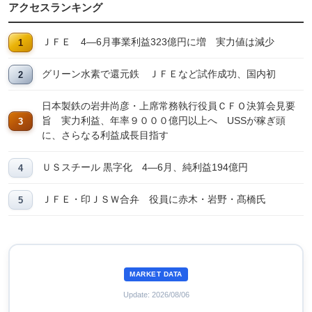
アクセスランキング
ＪＦＥ 4―6月事業利益323億円に増 実力値は減少
グリーン水素で還元鉄 ＪＦＥなど試作成功、国内初
日本製鉄の岩井尚彦・上席常務執行役員ＣＦＯ決算会見要
旨 実力利益、年率９０００億円以上へ USSが稼ぎ頭
に、さらなる利益成長目指す
ＵＳスチール 黒字化 4―6月、純利益194億円
ＪＦＥ・印ＪＳＷ合弁 役員に赤木・岩野・髙橋氏
MARKET DATA
Update: 2026/08/06