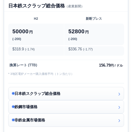
日本鉄スクラップ総合価格
（産業新聞）
H2
新断プレス
50000
52800
円
円
(-200)
(-200)
$318.9
$336.76
(-1.74)
(-1.77)
156.79
換算レート (TTB)
円 / ドル
* 3地区電炉メーカー購入価格平均（トン当たり）
日本鉄スクラップ総合価格
鉄鋼市場価格
非鉄金属市場価格