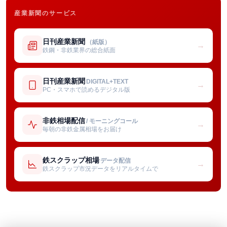
産業新聞のサービス
日刊産業新聞
（紙版）
→
鉄鋼・非鉄業界の総合紙面
日刊産業新聞
DIGITAL+TEXT
→
PC・スマホで読めるデジタル版
非鉄相場配信
/ モーニングコール
→
毎朝の非鉄金属相場をお届け
鉄スクラップ相場
データ配信
→
鉄スクラップ市況データをリアルタイムで