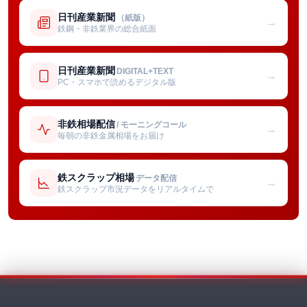
日刊産業新聞
（紙版）
→
鉄鋼・非鉄業界の総合紙面
日刊産業新聞
DIGITAL+TEXT
→
PC・スマホで読めるデジタル版
非鉄相場配信
/ モーニングコール
→
毎朝の非鉄金属相場をお届け
鉄スクラップ相場
データ配信
→
鉄スクラップ市況データをリアルタイムで