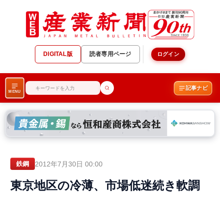
DIGITAL版
読者専用ページ
ログイン
記事ナビ
MENU
2012年7月30日 00:00
鉄鋼
東京地区の冷薄、市場低迷続き軟調