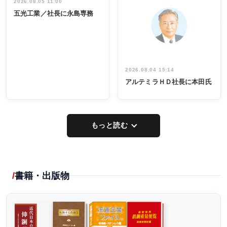
祝う 業界関
インタビュ
2026.08.05 11:00
INTERVIEW
INTERVIEW
係者ら220人
ー／社内ア
五光工業／社長に永島専務
出席
イデア発掘
し形に
2026.08.04 15:14
アルテミラＨＤ社長に本田氏
もっと読む
書籍・出版物