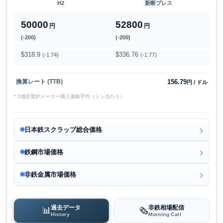
H2
新断プレス
50000
52800
円
円
(-200)
(-200)
$318.9
$336.76
(-1.74)
(-1.77)
156.79
換算レート (TTB)
円 / ドル
* 3地区電炉メーカー購入価格平均（トン当たり）
日本鉄スクラップ総合価格
鉄鋼市場価格
非鉄金属市場価格
過去データ
非鉄相場配信
📊
🗞️
History
Morning Call