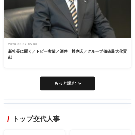
2026.08.07 05:00
新社長に聞く／トピー実業／酒井 哲也氏／グループ価値最大化貢
献
もっと読む
WORKING
RECYCLING
STYLE
トップ交代人事
タックトレー
非鉄業界で
ディング 創
働く／女性
立30周年記念
管理職編