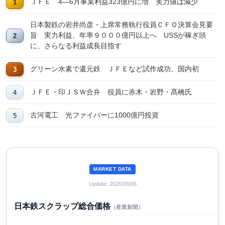
ＪＦＥ 4―6月事業利益323億円に増 実力値は減少
日本製鉄の岩井尚彦・上席常務執行役員ＣＦＯ決算会見要
旨 実力利益、年率９０００億円以上へ USSが稼ぎ頭
に、さらなる利益成長目指す
グリーン水素で還元鉄 ＪＦＥなど試作成功、国内初
ＪＦＥ・印ＪＳＷ合弁 役員に赤木・岩野・髙橋氏
古河電工 光ファイバーに1000億円投資
MARKET DATA
Update: 2026/08/06
日本鉄スクラップ総合価格
（産業新聞）