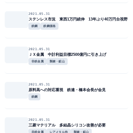
2021.05.31
ステンレス市況 東西1万円続伸 13年ぶり40万円台視野
鉄鋼
鉄鋼価格
2021.05.31
ＪＸ金属 中計利益目標2500億円に引き上げ
非鉄金属
製錬・鉱山
2021.05.31
原料高への対応重視 鉄連・橋本会長が会見
鉄鋼
2021.05.31
三菱マテリアル 多結晶シリコン改善が必要
非鉄金属
レアメタル他
製錬・鉱山