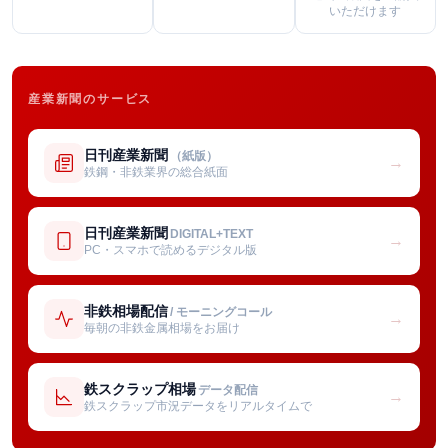
いただけます
産業新聞のサービス
日刊産業新聞
（紙版）
→
鉄鋼・非鉄業界の総合紙面
日刊産業新聞
DIGITAL+TEXT
→
PC・スマホで読めるデジタル版
非鉄相場配信
/ モーニングコール
→
毎朝の非鉄金属相場をお届け
鉄スクラップ相場
データ配信
→
鉄スクラップ市況データをリアルタイムで