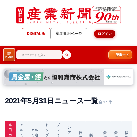
DIGITAL版
読者専用ページ
ログイン
記事ナビ
MENU
2021年5月31日ニュース一覧
全 17 件
本
ア
ト
プ
レ
日
ル
アル
ッ
レ
ア
神
鉄
鉄
阪
の
ミ
ミ地
プ
ミ
製