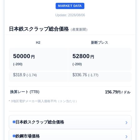
MARKET DATA
Update: 2026/08/06
日本鉄スクラップ総合価格
（産業新聞）
H2
新断プレス
50000
52800
円
円
(-200)
(-200)
$318.9
$336.76
(-1.74)
(-1.77)
156.79
換算レート (TTB)
円 / ドル
* 3地区電炉メーカー購入価格平均（トン当たり）
日本鉄スクラップ総合価格
鉄鋼市場価格