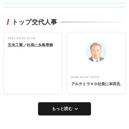
WORKING
RECYCLING
STYLE
トップ交代人事
タックトレー
非鉄業界で
ディング 創
働く／女性
立30周年記念
管理職編
祝う 業界関
インタビュ
2026.08.05 11:00
INTERVIEW
INTERVIEW
係者ら220人
ー／社内ア
五光工業／社長に永島専務
出席
イデア発掘
し形に
2026.08.04 15:14
アルテミラＨＤ社長に本田氏
もっと読む