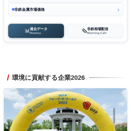
非鉄金属市場価格
過去データ
非鉄相場配信
📊
🗞️
History
Morning Call
環境に貢献する企業2026