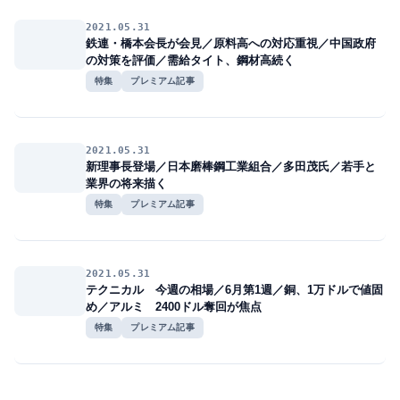
2021.05.31
鉄連・橋本会長が会見／原料高への対応重視／中国政府
の対策を評価／需給タイト、鋼材高続く
特集
プレミアム記事
2021.05.31
新理事長登場／日本磨棒鋼工業組合／多田茂氏／若手と
業界の将来描く
特集
プレミアム記事
2021.05.31
テクニカル 今週の相場／6月第1週／銅、1万ドルで値固
め／アルミ 2400ドル奪回が焦点
特集
プレミアム記事