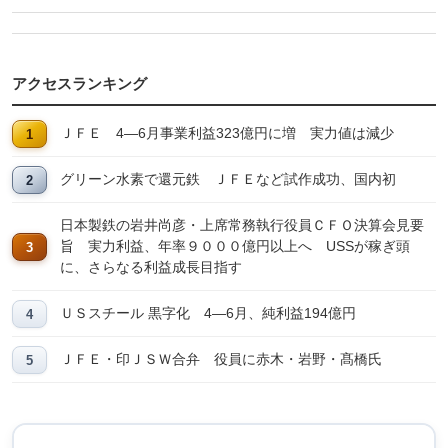
アクセスランキング
ＪＦＥ 4―6月事業利益323億円に増 実力値は減少
グリーン水素で還元鉄 ＪＦＥなど試作成功、国内初
日本製鉄の岩井尚彦・上席常務執行役員ＣＦＯ決算会見要
旨 実力利益、年率９０００億円以上へ USSが稼ぎ頭
に、さらなる利益成長目指す
ＵＳスチール 黒字化 4―6月、純利益194億円
ＪＦＥ・印ＪＳＷ合弁 役員に赤木・岩野・髙橋氏