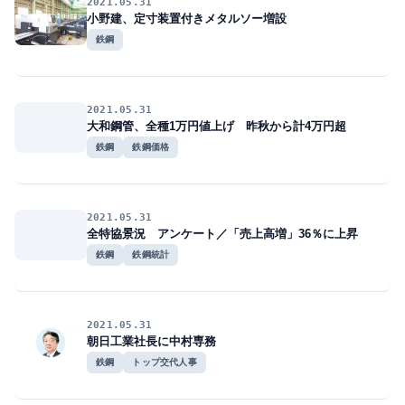
2021.05.31
小野建、定寸装置付きメタルソー増設
鉄鋼
2021.05.31
大和鋼管、全種1万円値上げ 昨秋から計4万円超
鉄鋼
鉄鋼価格
2021.05.31
全特協景況 アンケート／「売上高増」36％に上昇
鉄鋼
鉄鋼統計
2021.05.31
朝日工業社長に中村専務
鉄鋼
トップ交代人事