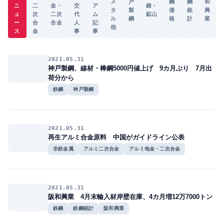
メ
戸
鋼
鋼
和
ニ
二
金・
交
ア
錬・
タ
製
価
統
興
ュ
次
二次
代
ム
鉱山
ル
鋼
格
計
業
ー
合
合金
人
記
他
ス
金
事
事
2021.05.31
神戸製鋼、線材・棒鋼5000円値上げ 9カ月ぶり 7月出
荷分から
鉄鋼
神戸製鋼
2021.05.31
再生アルミ合金原料 中国がガイドライン公表
非鉄金属
アルミ二次合金
アルミ地金・二次合金
2021.05.31
阪和興業 4月末輸入材岸壁在庫、4カ月増12万7000トン
鉄鋼
鉄鋼統計
阪和興業