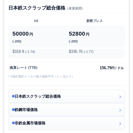
日本鉄スクラップ総合価格
（産業新聞）
H2
新断プレス
50000
52800
円
円
(-200)
(-200)
$318.9
$336.76
(-1.74)
(-1.77)
156.79
換算レート (TTB)
円 / ドル
* 3地区電炉メーカー購入価格平均（トン当たり）
日本鉄スクラップ総合価格
鉄鋼市場価格
非鉄金属市場価格