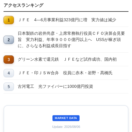
アクセスランキング
ＪＦＥ 4―6月事業利益323億円に増 実力値は減少
日本製鉄の岩井尚彦・上席常務執行役員ＣＦＯ決算会見要
旨 実力利益、年率９０００億円以上へ USSが稼ぎ頭
に、さらなる利益成長目指す
グリーン水素で還元鉄 ＪＦＥなど試作成功、国内初
ＪＦＥ・印ＪＳＷ合弁 役員に赤木・岩野・髙橋氏
古河電工 光ファイバーに1000億円投資
MARKET DATA
Update: 2026/08/06