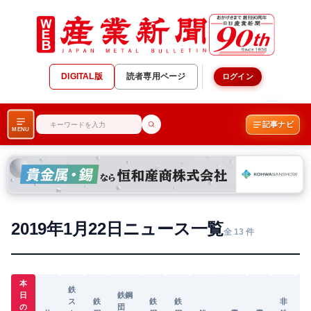
DIGITAL版
読者専用ページ
ログイン
記事ナビ
MENU
2019年1月22日ニュース一覧
全 13 件
本
鉄
日
鉄鋼
ス
鉄
鉄
鉄
非
の
団