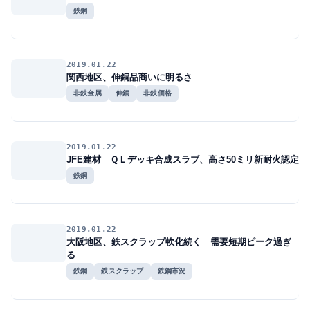
鉄鋼
2019.01.22
関西地区、伸銅品商いに明るさ
非鉄金属
伸銅
非鉄価格
2019.01.22
JFE建材 ＱＬデッキ合成スラブ、高さ50ミリ新耐火認定
鉄鋼
2019.01.22
大阪地区、鉄スクラップ軟化続く 需要短期ピーク過ぎ
る
鉄鋼
鉄スクラップ
鉄鋼市況