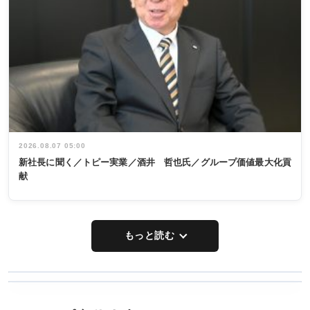
2026.08.07 05:00
新社長に聞く／トピー実業／酒井 哲也氏／グループ価値最大化貢
献
もっと読む
WORKING
RECYCLING
STYLE