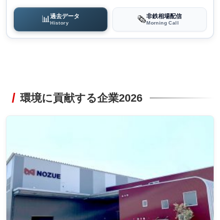
過去データ
非鉄相場配信
📊
🗞️
History
Morning Call
環境に貢献する企業2026