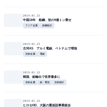
2019.01.22
中国18年 粗鋼、初の9億トン乗せ
アジア金属
鉄鋼統計
2019.01.22
古河AS アルミ電線、ベトナムで増強
非鉄金属
電線
2019.01.22
韓国、鉛輸出で世界最多に
非鉄金属
鉛・電池
非鉄統計
2019.01.22
ヒロセHD、大阪の重仮設事業統合