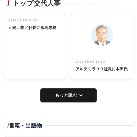
トップ交代人事
タックトレー
非鉄業界で
ディング 創
働く／女性
立30周年記念
管理職編
祝う 業界関
インタビュ
2026.08.05 11:00
INTERVIEW
INTERVIEW
係者ら220人
ー／社内ア
五光工業／社長に永島専務
出席
イデア発掘
し形に
2026.08.04 15:14
アルテミラＨＤ社長に本田氏
もっと読む
書籍・出版物