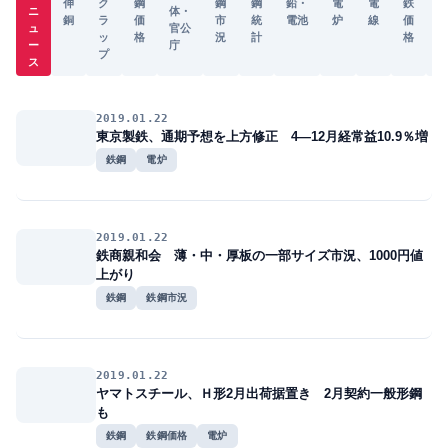
伸
ク
鋼
鋼
鋼
鉛・
電
電
鉄
ニ
体・
銅
ラ
価
市
統
電池
炉
線
価
ュ
官公
ッ
格
況
計
格
ー
庁
プ
ス
2019.01.22
東京製鉄、通期予想を上方修正 4―12月経常益10.9％増
鉄鋼
電炉
2019.01.22
鉄商親和会 薄・中・厚板の一部サイズ市況、1000円値
上がり
鉄鋼
鉄鋼市況
2019.01.22
ヤマトスチール、Ｈ形2月出荷据置き 2月契約一般形鋼
も
鉄鋼
鉄鋼価格
電炉