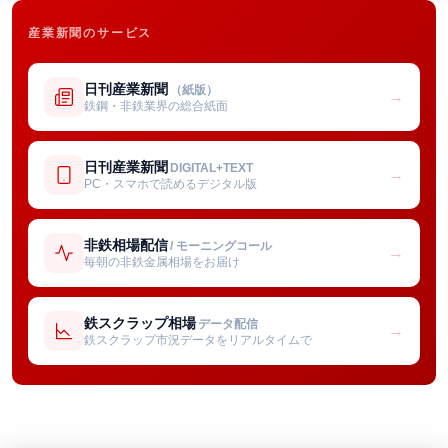
産業新聞のサービス
日刊産業新聞
（紙版）
→
鉄鋼・非鉄業界の総合紙面
日刊産業新聞
DIGITAL+TEXT
→
PC・スマホで読めるデジタル版
非鉄相場配信
/ モーニングコール
→
毎朝の非鉄金属相場をお届け
鉄スクラップ相場
データ配信
→
鉄スクラップ市況データをリアルタイムで