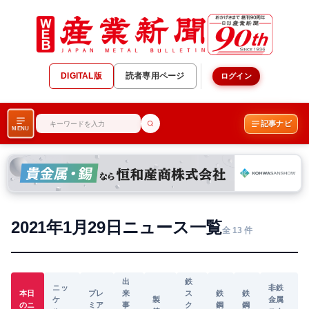
DIGITAL版
読者専用ページ
ログイン
記事ナビ
MENU
2021年1月29日ニュース一覧
全 13 件
出
鉄
ニッ
非鉄
本日
プレ
来
ス
鉄
鉄
ケ
製
金属
のニ
ミア
事
ク
鋼
鋼