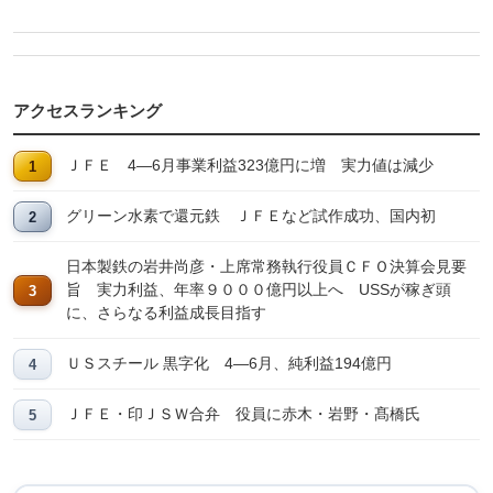
アクセスランキング
ＪＦＥ 4―6月事業利益323億円に増 実力値は減少
グリーン水素で還元鉄 ＪＦＥなど試作成功、国内初
日本製鉄の岩井尚彦・上席常務執行役員ＣＦＯ決算会見要
旨 実力利益、年率９０００億円以上へ USSが稼ぎ頭
に、さらなる利益成長目指す
ＵＳスチール 黒字化 4―6月、純利益194億円
ＪＦＥ・印ＪＳＷ合弁 役員に赤木・岩野・髙橋氏