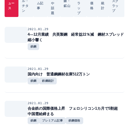
ル・
錬・
スク
ュー
ム記
や
ラ
価
統
チタ
鉱山
ラッ
ス
事
話
ッ
格
計
ン
プ
題
プ
2021.01.29
4―12月業績 共英製鋼 経常益22％減 鋼材スプレッド
縮小響く
鉄鋼
2021.01.29
国内向け 普通鋼鋼材在庫512万トン
鉄鋼
鉄鋼統計
2021.01.29
合金鉄の国際価格上昇 フェロシリコン1カ月で5割超
中国需給締まる
鉄鋼
プレミアム記事
鉄鋼価格