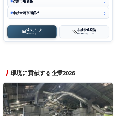
鉄鋼市場価格
非鉄金属市場価格
過去データ
非鉄相場配信
📊
🗞️
History
Morning Call
環境に貢献する企業2026