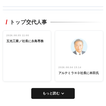
WORKING
RECYCLING
STYLE
トップ交代人事
タックトレー
非鉄業界で
ディング 創
働く／女性
立30周年記念
管理職編
祝う 業界関
インタビュ
2026.08.05 11:00
INTERVIEW
INTERVIEW
係者ら220人
ー／社内ア
五光工業／社長に永島専務
出席
イデア発掘
し形に
2026.08.04 15:14
アルテミラＨＤ社長に本田氏
もっと読む