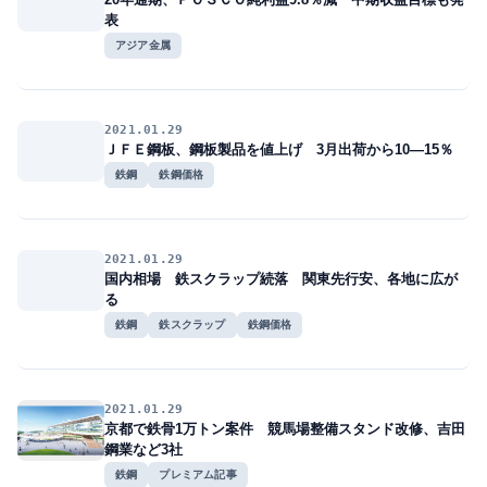
表
アジア金属
2021.01.29
ＪＦＥ鋼板、鋼板製品を値上げ 3月出荷から10―15％
鉄鋼
鉄鋼価格
2021.01.29
国内相場 鉄スクラップ続落 関東先行安、各地に広が
る
鉄鋼
鉄スクラップ
鉄鋼価格
2021.01.29
京都で鉄骨1万トン案件 競馬場整備スタンド改修、吉田
鋼業など3社
鉄鋼
プレミアム記事