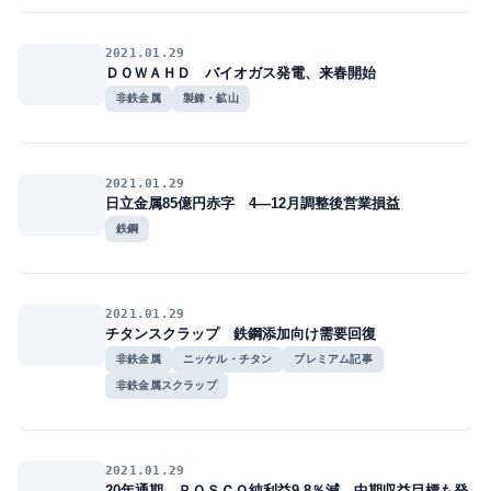
2021.01.29
ＤＯＷＡＨＤ バイオガス発電、来春開始
非鉄金属
製錬・鉱山
2021.01.29
日立金属85億円赤字 4―12月調整後営業損益
鉄鋼
2021.01.29
チタンスクラップ 鉄鋼添加向け需要回復
非鉄金属
ニッケル・チタン
プレミアム記事
非鉄金属スクラップ
2021.01.29
20年通期、ＰＯＳＣＯ純利益9.8％減 中期収益目標も発