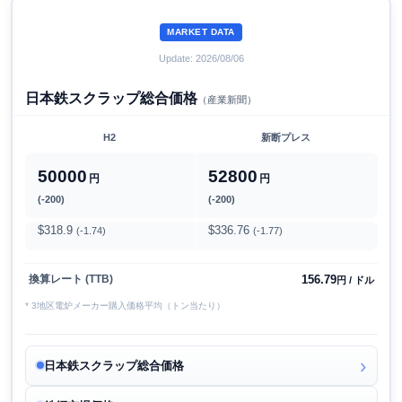
MARKET DATA
Update: 2026/08/06
日本鉄スクラップ総合価格
（産業新聞）
H2
新断プレス
50000
52800
円
円
(-200)
(-200)
$318.9
$336.76
(-1.74)
(-1.77)
156.79
換算レート (TTB)
円 / ドル
* 3地区電炉メーカー購入価格平均（トン当たり）
日本鉄スクラップ総合価格