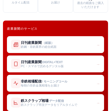
ルタイム配信
お届け
過去の紙面をご購入
いただけます
産業新聞のサービス
日刊産業新聞
（紙版）
→
鉄鋼・非鉄業界の総合紙面
日刊産業新聞
DIGITAL+TEXT
→
PC・スマホで読めるデジタル版
非鉄相場配信
/ モーニングコール
→
毎朝の非鉄金属相場をお届け
鉄スクラップ相場
データ配信
→
鉄スクラップ市況データをリアルタイムで