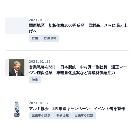
2021.01.29
関西地区 切板価格3000円反発 母材高、さらに唱え上
げへ
鉄鋼
鉄鋼価格
2021.01.29
営業戦略を聞く 日本製鉄 中村真一副社長 適正マー
ジン確保必須 車軽量化提案など高級材供給注力
特集
2021.01.29
アルミ協会 3Ｒ推進キャンペーン イベント缶を製作
出来事や話題
非鉄金属
出来事や話題