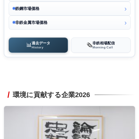
鉄鋼市場価格
非鉄金属市場価格
過去データ
非鉄相場配信
📊
🗞️
History
Morning Call
環境に貢献する企業2026