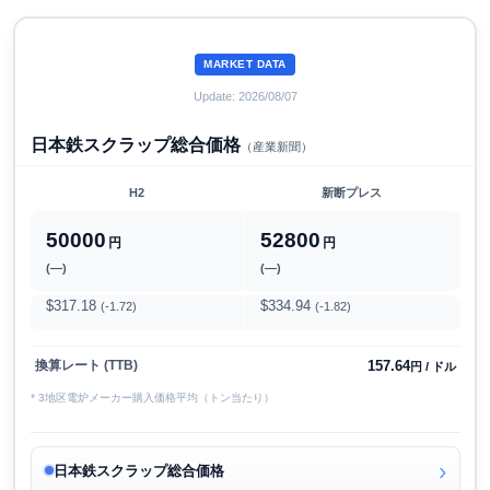
MARKET DATA
Update: 2026/08/07
日本鉄スクラップ総合価格
（産業新聞）
H2
新断プレス
50000
52800
円
円
(―)
(―)
$317.18
$334.94
(-1.72)
(-1.82)
157.64
換算レート (TTB)
円 / ドル
* 3地区電炉メーカー購入価格平均（トン当たり）
日本鉄スクラップ総合価格