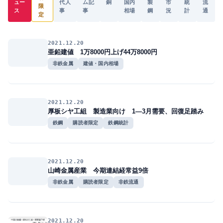
ュー
代人
ム記
銅
国内
製
市
統
流
限
ス
事
事
相場
鋼
況
計
通
定
2021.12.20
亜鉛建値 1万8000円上げ44万8000円
非鉄金属
建値・国内相場
2021.12.20
厚板シヤ工組 製造業向け 1―3月需要、回復足踏み
鉄鋼
購読者限定
鉄鋼統計
2021.12.20
山崎金属産業 今期連結経常益9倍
非鉄金属
購読者限定
非鉄流通
2021.12.20