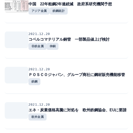
中国 22年粗鋼2年連続減 政府系研究機関予想
アジア金属
鉄鋼統計
2021.12.20
コベルコマテリアル銅管 一部製品値上げ検討
非鉄金属
伸銅
2021.12.20
ＰＯＳＣＯジャパン、グループ商社に鋼材販売機能移管
鉄鋼
2021.12.20
エネ・炭素価格高騰に対処を 欧州鉄鋼協会、EUに要請
欧米金属