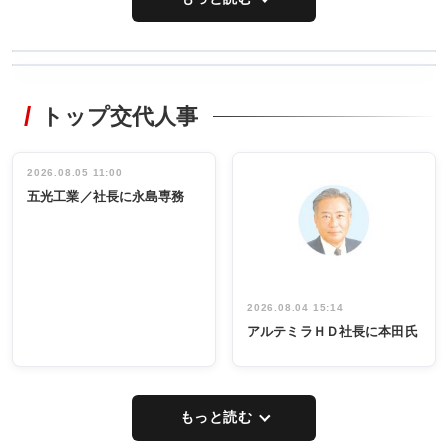
WORKING
RECYCLING
STYLE
トップ交代人事
タックトレー
非鉄業界で
ディング 創
働く／女性
立30周年記念
管理職編
祝う 業界関
インタビュ
2026.08.05 11:00
INTERVIEW
INTERVIEW
係者ら220人
ー／社内ア
五光工業／社長に永島専務
出席
イデア発掘
し形に
2026.08.04 15:14
アルテミラＨＤ社長に本田氏
もっと読む