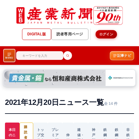
DIGITAL版
読者専用ページ
ログイン
記事ナビ
MENU
2021年12月20日ニュース一覧
全 14 件
購
本日
トッ
プレ
建
神
鉄
鉄
非
読
のニ
プ交
ミア
伸
値・
戸
鋼
鋼
鉄
者