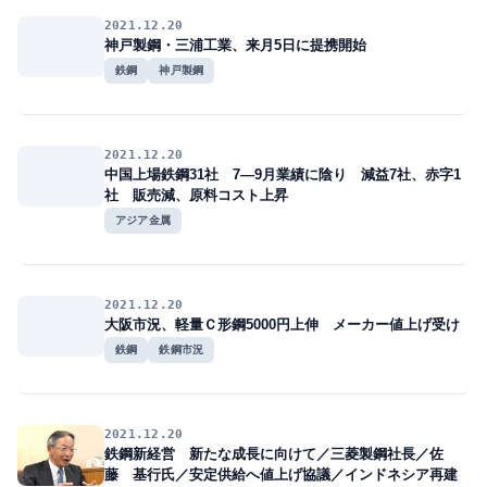
2021.12.20
神戸製鋼・三浦工業、来月5日に提携開始
鉄鋼
神戸製鋼
2021.12.20
中国上場鉄鋼31社 7―9月業績に陰り 減益7社、赤字1
社 販売減、原料コスト上昇
アジア金属
2021.12.20
大阪市況、軽量Ｃ形鋼5000円上伸 メーカー値上げ受け
鉄鋼
鉄鋼市況
2021.12.20
鉄鋼新経営 新たな成長に向けて／三菱製鋼社長／佐
藤 基行氏／安定供給へ値上げ協議／インドネシア再建