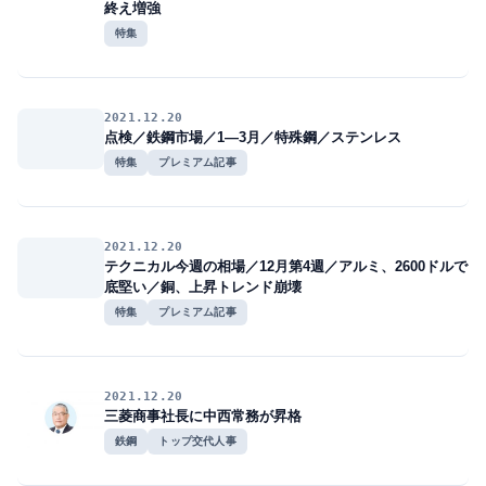
終え増強
特集
2021.12.20
点検／鉄鋼市場／1―3月／特殊鋼／ステンレス
特集
プレミアム記事
2021.12.20
テクニカル今週の相場／12月第4週／アルミ、2600ドルで
底堅い／銅、上昇トレンド崩壊
特集
プレミアム記事
2021.12.20
三菱商事社長に中西常務が昇格
鉄鋼
トップ交代人事