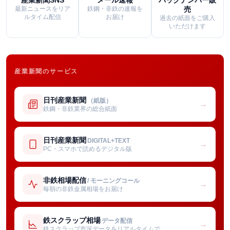
最新ニュースをリア
鉄鋼・非鉄の速報を
売
ルタイム配信
お届け
過去の紙面をご購入
いただけます
産業新聞のサービス
日刊産業新聞
（紙版）
→
鉄鋼・非鉄業界の総合紙面
日刊産業新聞
DIGITAL+TEXT
→
PC・スマホで読めるデジタル版
非鉄相場配信
/ モーニングコール
→
毎朝の非鉄金属相場をお届け
鉄スクラップ相場
データ配信
→
鉄スクラップ市況データをリアルタイムで