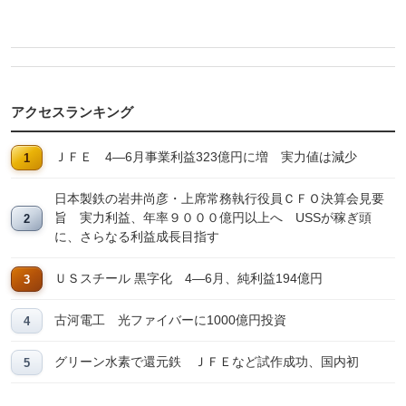
アクセスランキング
ＪＦＥ 4―6月事業利益323億円に増 実力値は減少
日本製鉄の岩井尚彦・上席常務執行役員ＣＦＯ決算会見要
旨 実力利益、年率９０００億円以上へ USSが稼ぎ頭
に、さらなる利益成長目指す
ＵＳスチール 黒字化 4―6月、純利益194億円
古河電工 光ファイバーに1000億円投資
グリーン水素で還元鉄 ＪＦＥなど試作成功、国内初