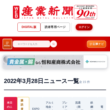
DIGITAL版
読者専用ページ
ログイン
記事ナビ
MENU
2022年3月28日ニュース一覧
全 15 件
購
本日
アルミ
プレ
流通
鉄
読
のニ
地金・
ミア
（商
鋼
電
者
EXPO