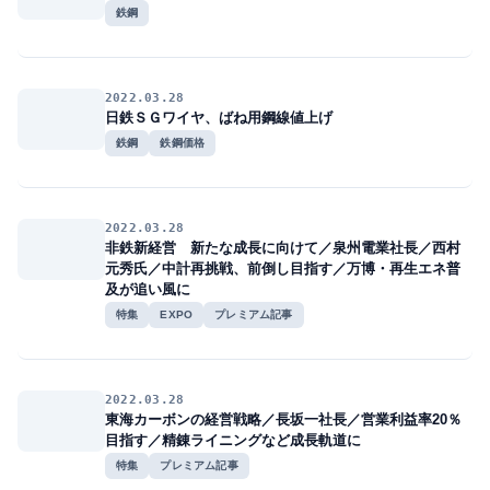
鉄鋼
2022.03.28
日鉄ＳＧワイヤ、ばね用鋼線値上げ
鉄鋼
鉄鋼価格
2022.03.28
非鉄新経営 新たな成長に向けて／泉州電業社長／西村
元秀氏／中計再挑戦、前倒し目指す／万博・再生エネ普
及が追い風に
特集
EXPO
プレミアム記事
2022.03.28
東海カーボンの経営戦略／長坂一社長／営業利益率20％
目指す／精錬ライニングなど成長軌道に
特集
プレミアム記事