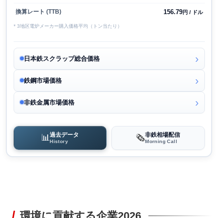
156.79
換算レート (TTB)
円 / ドル
* 3地区電炉メーカー購入価格平均（トン当たり）
日本鉄スクラップ総合価格
鉄鋼市場価格
非鉄金属市場価格
過去データ
非鉄相場配信
📊
🗞️
History
Morning Call
環境に貢献する企業2026