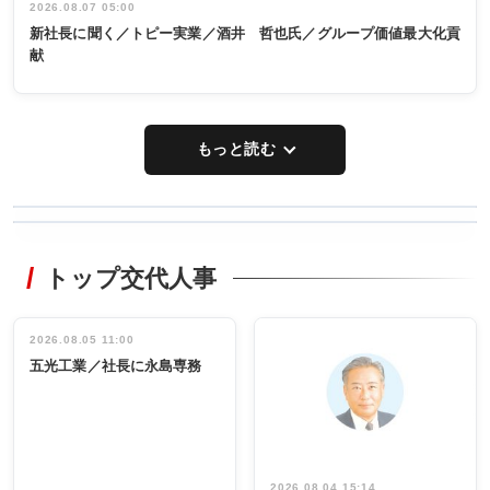
2026.08.07 05:00
新社長に聞く／トピー実業／酒井 哲也氏／グループ価値最大化貢
献
もっと読む
WORKING
RECYCLING
STYLE
トップ交代人事
タックトレー
非鉄業界で
ディング 創
働く／女性
立30周年記念
管理職編
祝う 業界関
インタビュ
2026.08.05 11:00
INTERVIEW
INTERVIEW
係者ら220人
ー／社内ア
五光工業／社長に永島専務
出席
イデア発掘
し形に
2026.08.04 15:14