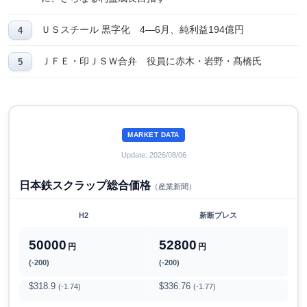
ＵＳスチール 黒字化 4―6月、純利益194億円
ＪＦＥ・印ＪＳＷ合弁 役員に赤木・岩野・髙橋氏
MARKET DATA
Update: 2026/08/06
日本鉄スクラップ総合価格
（産業新聞）
H2
新断プレス
50000
52800
円
円
(-200)
(-200)
$318.9
$336.76
(-1.74)
(-1.77)