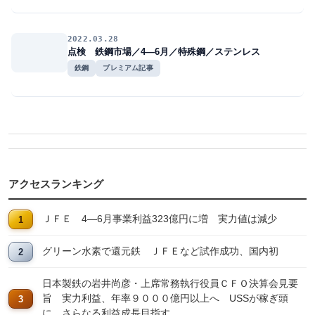
2022.03.28
点検 鉄鋼市場／4―6月／特殊鋼／ステンレス
鉄鋼
プレミアム記事
アクセスランキング
ＪＦＥ 4―6月事業利益323億円に増 実力値は減少
グリーン水素で還元鉄 ＪＦＥなど試作成功、国内初
日本製鉄の岩井尚彦・上席常務執行役員ＣＦＯ決算会見要
旨 実力利益、年率９０００億円以上へ USSが稼ぎ頭
に、さらなる利益成長目指す