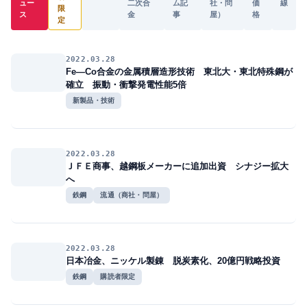
ュー
二次合
ム記
社・問
価
線
限
ス
金
事
屋）
格
定
2022.03.28
Fe―Co合金の金属積層造形技術 東北大・東北特殊鋼が
確立 振動・衝撃発電性能5倍
新製品・技術
2022.03.28
ＪＦＥ商事、越鋼板メーカーに追加出資 シナジー拡大
へ
鉄鋼
流通（商社・問屋）
2022.03.28
日本冶金、ニッケル製錬 脱炭素化、20億円戦略投資
鉄鋼
購読者限定