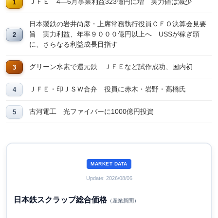
ＪＦＥ 4―6月事業利益323億円に増 実力値は減少
日本製鉄の岩井尚彦・上席常務執行役員ＣＦＯ決算会見要
旨 実力利益、年率９０００億円以上へ USSが稼ぎ頭
に、さらなる利益成長目指す
グリーン水素で還元鉄 ＪＦＥなど試作成功、国内初
ＪＦＥ・印ＪＳＷ合弁 役員に赤木・岩野・髙橋氏
古河電工 光ファイバーに1000億円投資
MARKET DATA
Update: 2026/08/06
日本鉄スクラップ総合価格
（産業新聞）