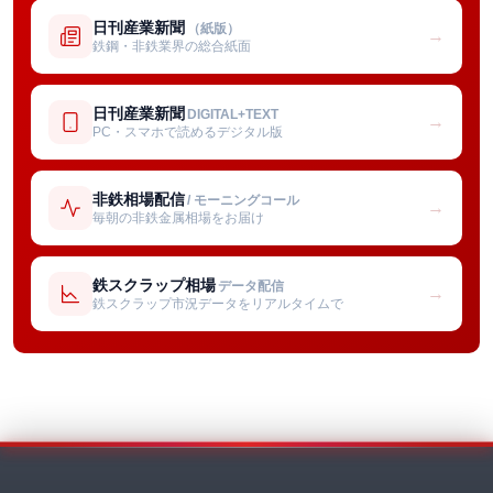
日刊産業新聞
（紙版）
→
鉄鋼・非鉄業界の総合紙面
日刊産業新聞
DIGITAL+TEXT
→
PC・スマホで読めるデジタル版
非鉄相場配信
/ モーニングコール
→
毎朝の非鉄金属相場をお届け
鉄スクラップ相場
データ配信
→
鉄スクラップ市況データをリアルタイムで