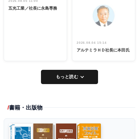
祝う 業界関
インタビュ
2026.08.05 11:00
INTERVIEW
INTERVIEW
係者ら220人
ー／社内ア
五光工業／社長に永島専務
出席
イデア発掘
し形に
2026.08.04 15:14
アルテミラＨＤ社長に本田氏
もっと読む
書籍・出版物