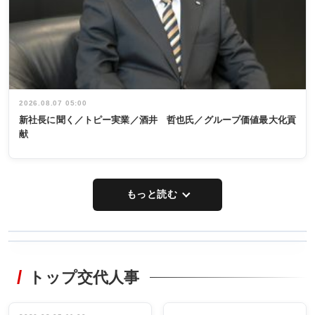
2026.08.07 05:00
新社長に聞く／トピー実業／酒井 哲也氏／グループ価値最大化貢
献
もっと読む
WORKING
RECYCLING
STYLE
トップ交代人事
タックトレー
非鉄業界で
ディング 創
働く／女性
立30周年記念
管理職編