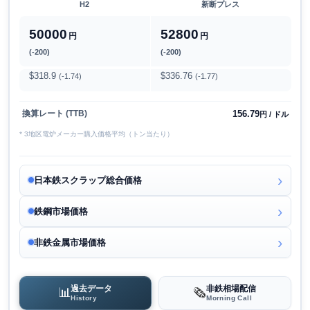
H2
新断プレス
50000
52800
円
円
(-200)
(-200)
$318.9
$336.76
(-1.74)
(-1.77)
156.79
換算レート (TTB)
円 / ドル
* 3地区電炉メーカー購入価格平均（トン当たり）
日本鉄スクラップ総合価格
鉄鋼市場価格
非鉄金属市場価格
過去データ
非鉄相場配信
📊
🗞️
History
Morning Call