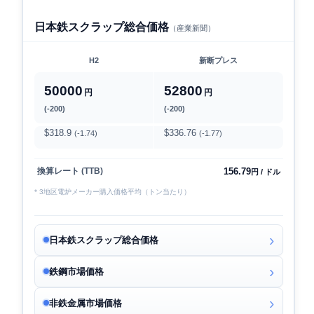
日本鉄スクラップ総合価格
（産業新聞）
H2
新断プレス
50000
52800
円
円
(-200)
(-200)
$318.9
$336.76
(-1.74)
(-1.77)
156.79
換算レート (TTB)
円 / ドル
* 3地区電炉メーカー購入価格平均（トン当たり）
日本鉄スクラップ総合価格
鉄鋼市場価格
非鉄金属市場価格