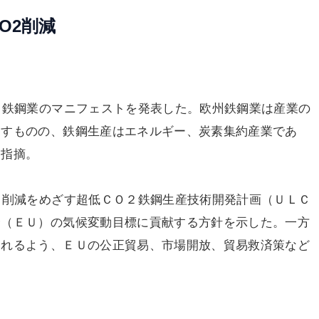
O2削減
州鉄鋼業のマニフェストを発表した。欧州鉄鋼業は産業の
なすものの、鉄鋼生産はエネルギー、炭素集約産業であ
と指摘。
％削減をめざす超低ＣＯ２鉄鋼生産技術開発計画（ＵＬＣ
合（ＥＵ）の気候変動目標に貢献する方針を示した。一方
られるよう、ＥＵの公正貿易、市場開放、貿易救済策など