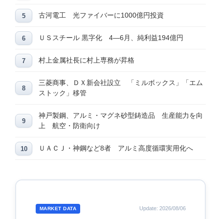
古河電工 光ファイバーに1000億円投資
ＵＳスチール 黒字化 4―6月、純利益194億円
村上金属社長に村上専務が昇格
三菱商事、ＤＸ新会社設立 「ミルボックス」「エム
ストック」移管
神戸製鋼、アルミ・マグネ砂型鋳造品 生産能力を向
上 航空・防衛向け
ＵＡＣＪ・神鋼など8者 アルミ高度循環実用化へ
Update: 2026/08/06
MARKET DATA