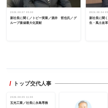
2026.08.07 05:00
2026.08.04 0
新社長に聞く／トピー実業／酒井 哲也氏／グ
新社長に聞
ループ価値最大化貢献
生・風土改
WORKING
STYLE
トップ交代人事
非鉄業界で
働く／女性
管理職編
2026.08.05 11:00
INTERVIEW
インタビュ
五光工業／社長に永島専務
ー／社内ア