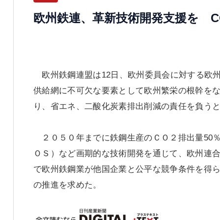
欧州鉄連、革新技術開発支援を C
欧州鉄鋼連盟は12日、欧州委員会に対する欧
供給網に不可欠な要素として欧州繁栄の根幹を
り、省エネ、二酸化炭素排出削減の責任を負う
２０５０年までに鉄鋼生産のＣＯ２排出量50
ＯＳ）など画期的な技術開発を通じて、欧州連
で欧州鉄鋼業が他国企業と公平な競争条件を得
の推進を求めた。