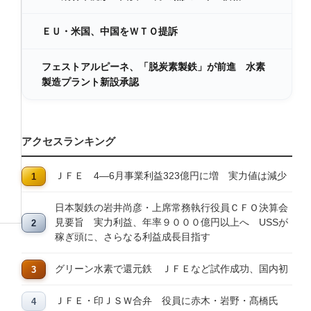
ＥＵ・米国、中国をＷＴＯ提訴
フェストアルピーネ、「脱炭素製鉄」が前進 水素
製造プラント新設承認
アクセスランキング
ＪＦＥ 4―6月事業利益323億円に増 実力値は減少
日本製鉄の岩井尚彦・上席常務執行役員ＣＦＯ決算会
見要旨 実力利益、年率９０００億円以上へ USSが
稼ぎ頭に、さらなる利益成長目指す
グリーン水素で還元鉄 ＪＦＥなど試作成功、国内初
ＪＦＥ・印ＪＳＷ合弁 役員に赤木・岩野・髙橋氏