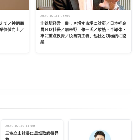
2026.07.31 05:00
えて／神鋼商
非鉄新経営 厳しさ増す市場に対応／日本軽金
業価値向上／
属ＨＤ社長／朝来野 修一氏／放熱・半導体・
車に重点投資／脱自前主義、他社と積極的に協
業
2026.07.10 11:00
三協立山社長に黒畑取締役昇
格