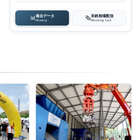
過去データ
非鉄相場配信
📊
🗞️
History
Morning Call