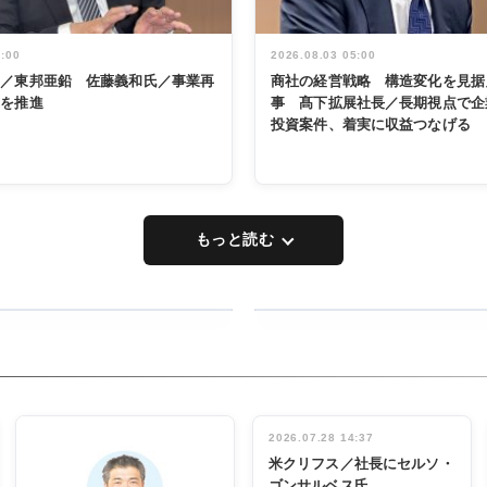
5:00
2026.08.03 05:00
く／東邦亜鉛 佐藤義和氏／事業再
商社の経営戦略 構造変化を見据
革を推進
事 髙下拡展社長／長期視点で企
投資案件、着実に収益つなげる
もっと読む
RECYCLING
タックトレー
ディング 創
立30周年記
INTERVIEW
念祝う 業界
2026.07.28 14:37
関係者ら220
米クリフス／社長にセルソ・
人出席
ゴンサルベス氏