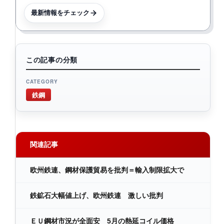
最新情報をチェック
この記事の分類
CATEGORY
鉄鋼
関連記事
欧州鉄連、鋼材保護貿易を批判＝輸入制限拡大で
鉄鉱石大幅値上げ、欧州鉄連 激しい批判
ＥＵ鋼材市況が全面安 5月の熱延コイル価格