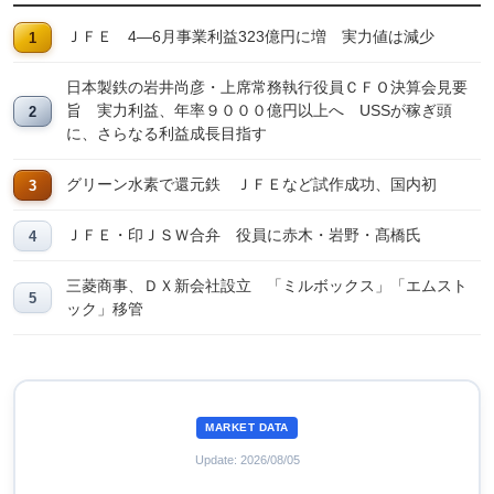
ＪＦＥ 4―6月事業利益323億円に増 実力値は減少
日本製鉄の岩井尚彦・上席常務執行役員ＣＦＯ決算会見要
旨 実力利益、年率９０００億円以上へ USSが稼ぎ頭
に、さらなる利益成長目指す
グリーン水素で還元鉄 ＪＦＥなど試作成功、国内初
ＪＦＥ・印ＪＳＷ合弁 役員に赤木・岩野・髙橋氏
三菱商事、ＤＸ新会社設立 「ミルボックス」「エムスト
ック」移管
MARKET DATA
Update: 2026/08/05