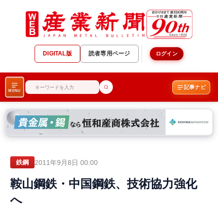
DIGITAL版
読者専用ページ
ログイン
記事ナビ
MENU
2011年9月8日 00:00
鉄鋼
鞍山鋼鉄・中国鋼鉄、技術協力強化
へ