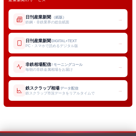
日刊産業新聞
（紙版）
→
鉄鋼・非鉄業界の総合紙面
日刊産業新聞
DIGITAL+TEXT
→
PC・スマホで読めるデジタル版
非鉄相場配信
/ モーニングコール
→
毎朝の非鉄金属相場をお届け
鉄スクラップ相場
データ配信
→
鉄スクラップ市況データをリアルタイムで