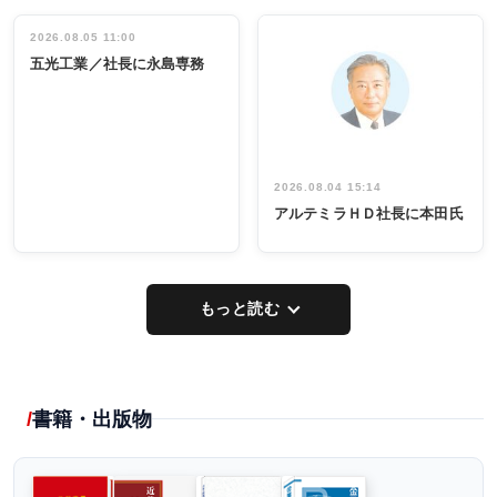
立30周年記念
管理職編
祝う 業界関
インタビュ
2026.08.05 11:00
INTERVIEW
INTERVIEW
係者ら220人
ー／社内ア
五光工業／社長に永島専務
出席
イデア発掘
し形に
2026.08.04 15:14
アルテミラＨＤ社長に本田氏
もっと読む
書籍・出版物