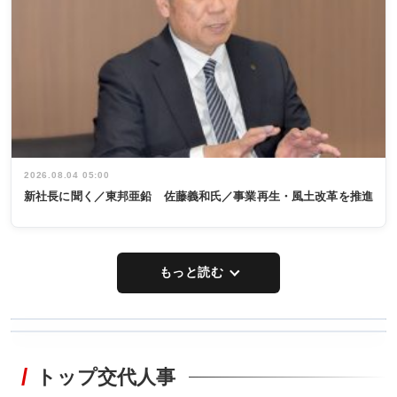
2026.08.04 05:00
新社長に聞く／東邦亜鉛 佐藤義和氏／事業再生・風土改革を推進
もっと読む
WORKING
RECYCLING
STYLE
トップ交代人事
タックトレー
非鉄業界で
ディング 創
働く／女性