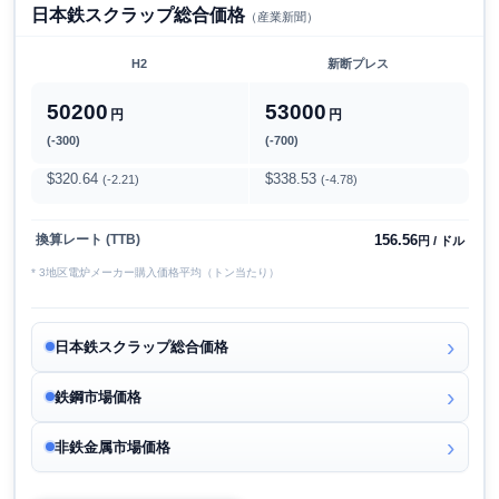
日本鉄スクラップ総合価格
（産業新聞）
H2
新断プレス
50200
53000
円
円
(-300)
(-700)
$320.64
$338.53
(-2.21)
(-4.78)
156.56
換算レート (TTB)
円 / ドル
* 3地区電炉メーカー購入価格平均（トン当たり）
日本鉄スクラップ総合価格
鉄鋼市場価格
非鉄金属市場価格