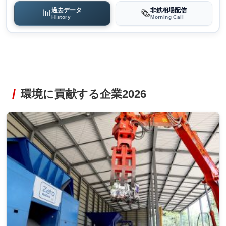
過去データ
非鉄相場配信
📊
🗞️
History
Morning Call
環境に貢献する企業2026