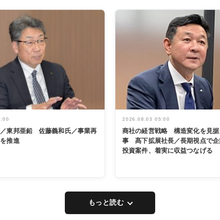
5:00
2026.08.03 05:00
く／東邦亜鉛 佐藤義和氏／事業再
商社の経営戦略 構造変化を見据
革を推進
事 髙下拡展社長／長期視点で企
投資案件、着実に収益つなげる
もっと読む