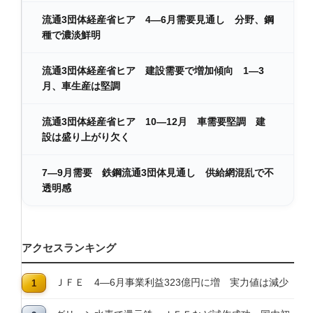
流通3団体経産省ヒア 4―6月需要見通し 分野、鋼
種で濃淡鮮明
流通3団体経産省ヒア 建設需要で増加傾向 1―3
月、車生産は堅調
流通3団体経産省ヒア 10―12月 車需要堅調 建
設は盛り上がり欠く
7―9月需要 鉄鋼流通3団体見通し 供給網混乱で不
透明感
アクセスランキング
ＪＦＥ 4―6月事業利益323億円に増 実力値は減少