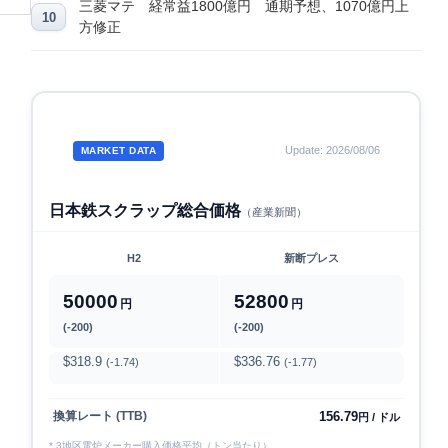
三菱マテ 経常益1800億円 通期予想、1070億円上
方修正
Update: 2026/08/06
MARKET DATA
日本鉄スクラップ総合価格
（産業新聞）
H2
新断プレス
50000
52800
円
円
(-200)
(-200)
$318.9
$336.76
(-1.74)
(-1.77)
156.79
換算レート (TTB)
円 / ドル
* 3地区電炉メーカー購入価格平均（トン当たり）