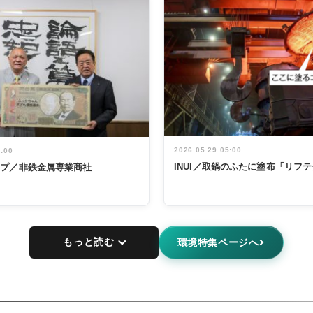
2026.05.29 05:00
5:00
INUI／取鍋のふたに塗布「リフ
ープ／非鉄金属専業商社
もっと読む
環境特集ページへ