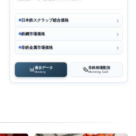
日本鉄スクラップ総合価格
鉄鋼市場価格
非鉄金属市場価格
過去データ
非鉄相場配信
📊
🗞️
History
Morning Call