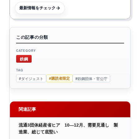
最新情報をチェック
この記事の分類
CATEGORY
鉄鋼
TAG
#購読者限定
#ダイジェスト
#鉄鋼団体・官公庁
関連記事
流通3団体経産省ヒア 10―12月、需要見通し 製
造業、総じて底堅い