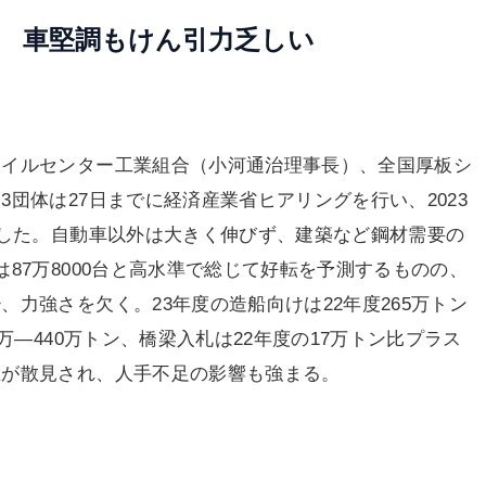
ア 車堅調もけん引力乏しい
コイルセンター工業組合（小河通治理事長）、全国厚板シ
団体は27日までに経済産業省ヒアリングを行い、2023
告した。自動車以外は大きく伸びず、建築など鋼材需要の
87万8000台と高水準で総じて好転を予測するものの、
力強さを欠く。23年度の造船向けは22年度265万トン
万―440万トン、橋梁入札は22年度の17万トン比プラス
止が散見され、人手不足の影響も強まる。