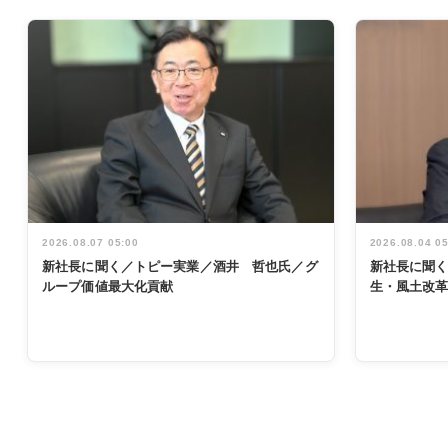
2026.08.07 05:00
2026.08.04 0
新社長に聞く／トピー実業／酒井 哲也氏／グ
新社長に聞
ループ価値最大化貢献
生・風土改