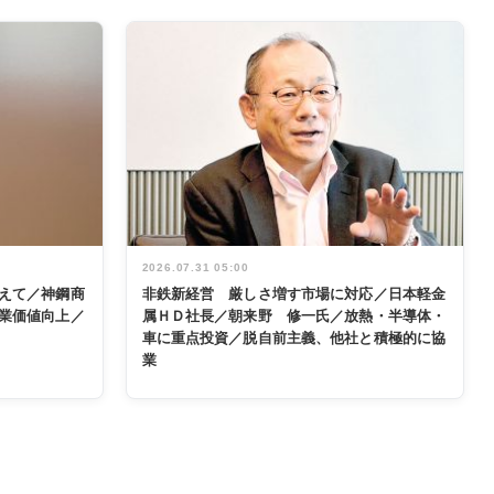
2026.07.31 05:00
えて／神鋼商
非鉄新経営 厳しさ増す市場に対応／日本軽金
業価値向上／
属ＨＤ社長／朝来野 修一氏／放熱・半導体・
車に重点投資／脱自前主義、他社と積極的に協
業