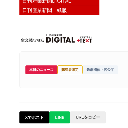
日刊産業新聞DIGITAL
日刊産業新聞 紙版
本日のニュース
購読者限定
鉄鋼団体・官公庁
URLをコピー
Xでポスト
LINE