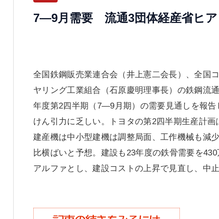
7―9月需要 流通3団体経産省ヒ
全国鉄鋼販売業連合会（井上憲二会長）、全国
ヤリング工業組合（石原慶明理事長）の鉄鋼流通3
年度第2四半期（7―9月期）の需要見通しを報
けん引力に乏しい。トヨタの第2四半期生産計画は
建産機は中小型建機は調整局面、工作機械も減少、
比横ばいと予想。建設も23年度の鉄骨需要を430
アルファとし、建設コストの上昇で見直し、中