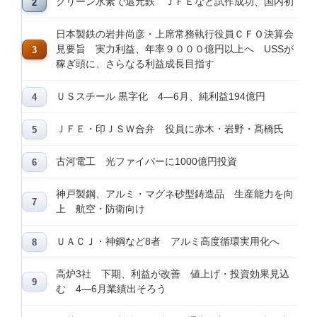
グリーン水素で還元鉄 ＪＦＥなど試作成功、国内初
日本製鉄の岩井尚彦・上席常務執行役員ＣＦＯ決算会
見要旨 実力利益、年率９０００億円以上へ USSが
稼ぎ頭に、さらなる利益成長目指す
ＵＳスチール 黒字化 4―6月、純利益194億円
ＪＦＥ・印ＪＳＷ合弁 役員に赤木・岩野・髙橋氏
古河電工 光ファイバーに1000億円投資
神戸製鋼、アルミ・マグネ砂型鋳造品 生産能力を向
上 航空・防衛向け
ＵＡＣＪ・神鋼など8者 アルミ高度循環実用化へ
高炉3社 下期、利益が改善 値上げ・投資効果見込
む 4―6月業績出そろう