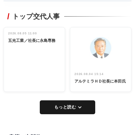
WORKING
RECYCLING
STYLE
トップ交代人事
タックトレー
非鉄業界で
ディング 創
働く／女性
立30周年記念
管理職編
祝う 業界関
インタビュ
2026.08.05 11:00
INTERVIEW
INTERVIEW
係者ら220人
ー／社内ア
五光工業／社長に永島専務
出席
イデア発掘
し形に
2026.08.04 15:14
アルテミラＨＤ社長に本田氏
もっと読む