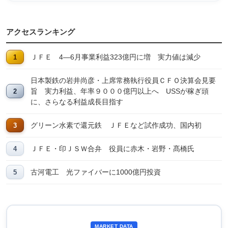
アクセスランキング
ＪＦＥ 4―6月事業利益323億円に増 実力値は減少
日本製鉄の岩井尚彦・上席常務執行役員ＣＦＯ決算会見要
旨 実力利益、年率９０００億円以上へ USSが稼ぎ頭
に、さらなる利益成長目指す
グリーン水素で還元鉄 ＪＦＥなど試作成功、国内初
ＪＦＥ・印ＪＳＷ合弁 役員に赤木・岩野・髙橋氏
古河電工 光ファイバーに1000億円投資
MARKET DATA