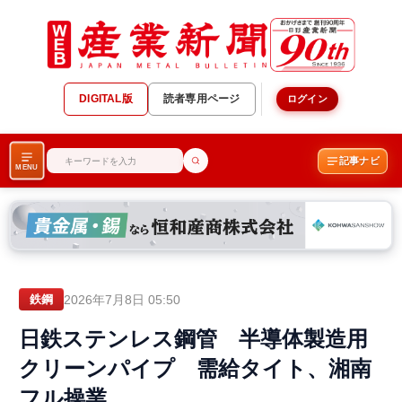
DIGITAL版
読者専用ページ
ログイン
記事ナビ
MENU
2026年7月8日 05:50
鉄鋼
日鉄ステンレス鋼管 半導体製造用
クリーンパイプ 需給タイト、湘南
フル操業