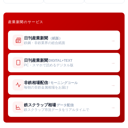
産業新聞のサービス
日刊産業新聞
（紙版）
→
鉄鋼・非鉄業界の総合紙面
日刊産業新聞
DIGITAL+TEXT
→
PC・スマホで読めるデジタル版
非鉄相場配信
/ モーニングコール
→
毎朝の非鉄金属相場をお届け
鉄スクラップ相場
データ配信
→
鉄スクラップ市況データをリアルタイムで