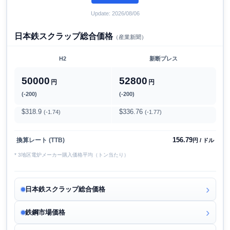
Update: 2026/08/06
日本鉄スクラップ総合価格
（産業新聞）
H2
新断プレス
50000
52800
円
円
(-200)
(-200)
$318.9
$336.76
(-1.74)
(-1.77)
156.79
換算レート (TTB)
円 / ドル
* 3地区電炉メーカー購入価格平均（トン当たり）
日本鉄スクラップ総合価格
鉄鋼市場価格