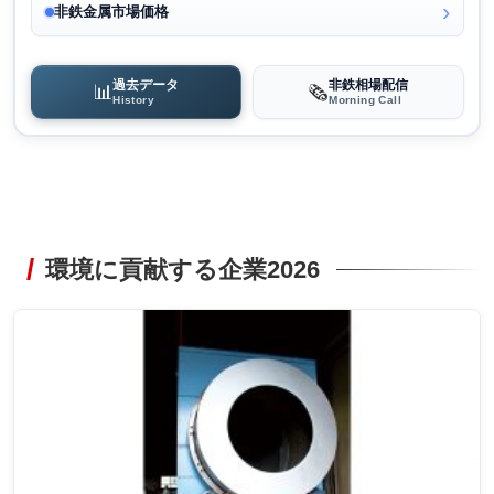
非鉄金属市場価格
過去データ
非鉄相場配信
📊
🗞️
History
Morning Call
環境に貢献する企業2026