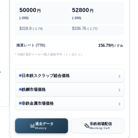
50000
52800
円
円
(-200)
(-200)
$318.9
$336.76
(-1.74)
(-1.77)
156.79
換算レート (TTB)
円 / ドル
* 3地区電炉メーカー購入価格平均（トン当たり）
／
日本鉄スクラップ総合価格
鉄鋼市場価格
非鉄金属市場価格
過去データ
非鉄相場配信
📊
🗞️
History
Morning Call