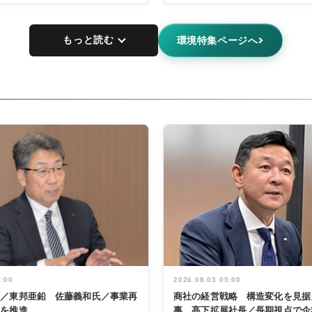
もっと読む
環境特集ページへ
5:00
2026.08.03 05:00
く／東邦亜鉛 佐藤義和氏／事業再
商社の経営戦略 構造変化を見据
革を推進
事 髙下拡展社長／長期視点で企