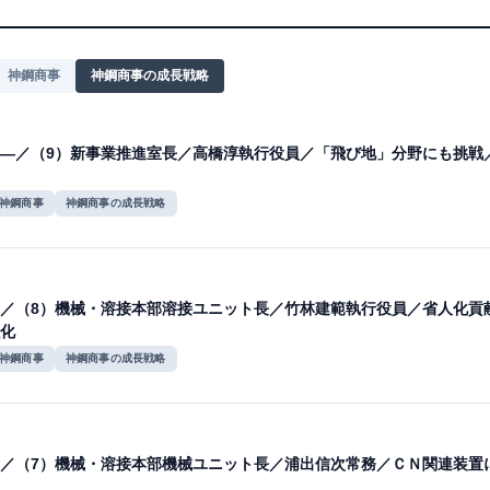
神鋼商事
神鋼商事の成長戦略
―／（9）新事業推進室長／高橋淳執行役員／「飛び地」分野にも挑戦
神鋼商事
神鋼商事の成長戦略
／（8）機械・溶接本部溶接ユニット長／竹林建範執行役員／省人化貢
化
神鋼商事
神鋼商事の成長戦略
／（7）機械・溶接本部機械ユニット長／浦出信次常務／ＣＮ関連装置