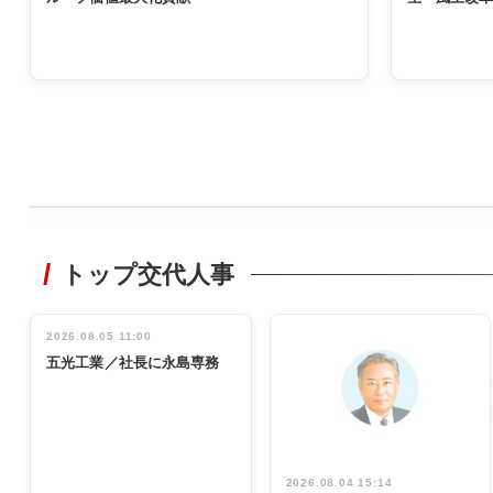
WORKING
STYLE
トップ交代人事
非鉄業界で
働く／女性
管理職編
2026.08.05 11:00
INTERVIEW
インタビュ
五光工業／社長に永島専務
ー／社内ア
イデア発掘
し形に
2026.08.04 15:14