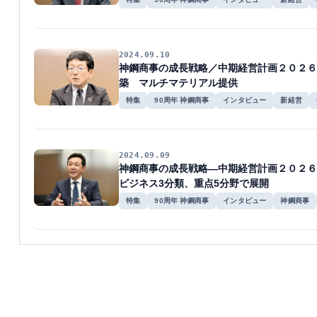
2024.09.10
神鋼商事の成長戦略／中期経営計画２０２６
築 マルチマテリアル提供
特集
90周年 神鋼商事
インタビュー
新経営
2024.09.09
神鋼商事の成長戦略―中期経営計画２０２６
ビジネス3分類、重点5分野で展開
特集
90周年 神鋼商事
インタビュー
神鋼商事