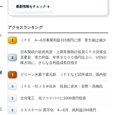
最新情報をチェック
アクセスランキング
／
ＪＦＥ 4―6月事業利益323億円に増 実力値は減少
日本製鉄の岩井尚彦・上席常務執行役員ＣＦＯ決算会
見要旨 実力利益、年率９０００億円以上へ USSが
稼ぎ頭に、さらなる利益成長目指す
献
グリーン水素で還元鉄 ＪＦＥなど試作成功、国内初
ＪＦＥ・印ＪＳＷ合弁 役員に赤木・岩野・髙橋氏
古河電工 光ファイバーに1000億円投資
に
ＵＳスチール 黒字化 4―6月、純利益194億円