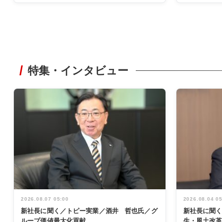
特集・インタビュー
2026.08.07 05:00
2026.08.04 0
新社長に聞く／トピー実業／酒井 哲也氏／グ
新社長に聞
ループ価値最大化貢献
生・風土改