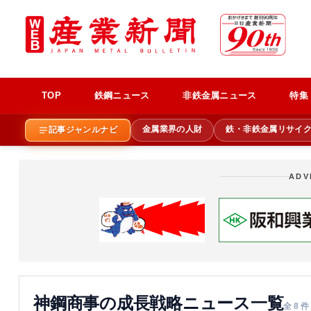
TOP
鉄鋼ニュース
非鉄金属ニュース
特集
金属業界の人財
鉄・非鉄金属リサイ
記事ジャンルナビ
ADV
神鋼商事の成長戦略ニュース一覧
全 8 件