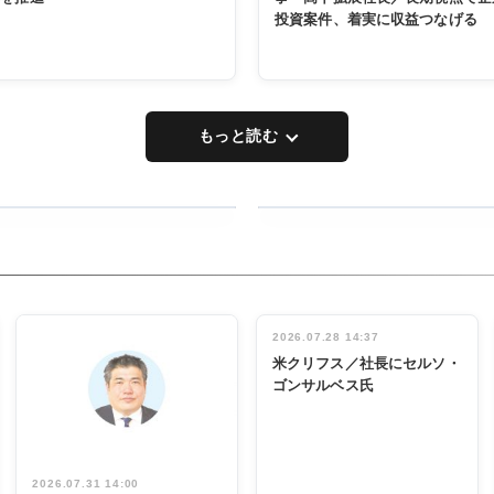
投資案件、着実に収益つなげる
もっと読む
RECYCLING
タックトレー
ディング 創
立30周年記
INTERVIEW
念祝う 業界
2026.07.28 14:37
関係者ら220
米クリフス／社長にセルソ・
人出席
ゴンサルベス氏
2026.07.31 14:00