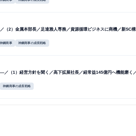
／（2）金属本部長／足達雅人専務／資源循環ビジネスに商機／新SC構
神鋼商事
神鋼商事の成長戦略
―／（1）経営方針を聞く／高下拡展社長／経常益145億円へ機能磨く
神鋼商事の成長戦略