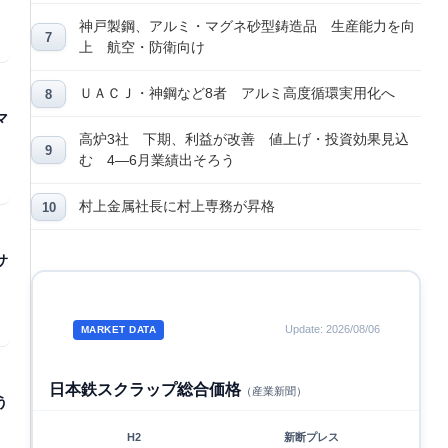
神戸製鋼、アルミ・マグネ砂型鋳造品 生産能力を向
上 航空・防衛向け
ＵＡＣＪ・神鋼など8者 アルミ高度循環実用化へ
マ
高炉3社 下期、利益が改善 値上げ・投資効果見込
む 4―6月業績出そろう
村上金属社長に村上専務が昇格
サ
Update: 2026/08/06
MARKET DATA
日本鉄スクラップ総合価格
（産業新聞）
う
H2
新断プレス