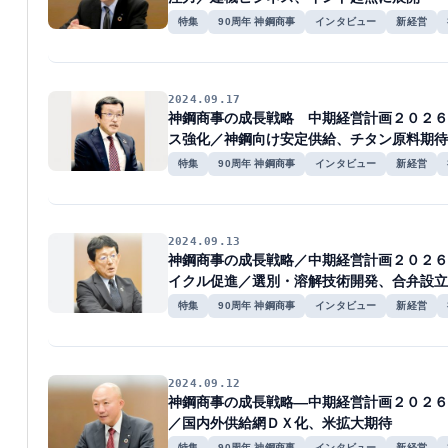
特集
90周年 神鋼商事
インタビュー
新経営
2024.09.17
神鋼商事の成長戦略 中期経営計画２０２６
ス強化／神鋼向け安定供給、チタン原料期待
特集
90周年 神鋼商事
インタビュー
新経営
2024.09.13
神鋼商事の成長戦略／中期経営計画２０２６
イクル促進／選別・溶解技術開発、合弁設立
特集
90周年 神鋼商事
インタビュー
新経営
2024.09.12
神鋼商事の成長戦略―中期経営計画２０２６
／国内外供給網ＤＸ化、米拡大期待
特集
90周年 神鋼商事
インタビュー
新経営