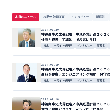
本日のニュース
90周年 神鋼商事
インタビュー
新経営
2024.09.20
神鋼商事の成長戦略―中期経営計画２０２６
外部と連携、半導体・脱炭素に注目
特集
90周年 神鋼商事
インタビュー
新経営
2024.09.19
神鋼商事の成長戦略／中期経営計画２０２６
商品を提案／エンジニアリング機能・保守強
特集
90周年 神鋼商事
インタビュー
新経営
2024.09.18
神鋼商事の成長戦略／中期経営計画２０２６
注力／建機ビジネス、インド起点に展開