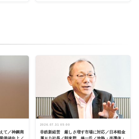
2026.07.31 05:00
えて／神鋼商
非鉄新経営 厳しさ増す市場に対応／日本軽金
業価値向上／
属ＨＤ社長／朝来野 修一氏／放熱・半導体・