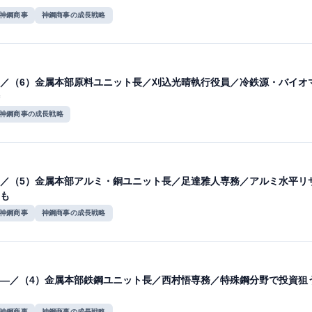
神鋼商事
神鋼商事の成長戦略
／（6）金属本部原料ユニット長／刈込光晴執行役員／冷鉄源・バイオ
神鋼商事の成長戦略
／（5）金属本部アルミ・銅ユニット長／足達雅人専務／アルミ水平リ
も
神鋼商事
神鋼商事の成長戦略
―／（4）金属本部鉄鋼ユニット長／西村悟専務／特殊鋼分野で投資狙
神鋼商事
神鋼商事の成長戦略