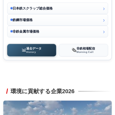
日本鉄スクラップ総合価格
鉄鋼市場価格
非鉄金属市場価格
過去データ
非鉄相場配信
📊
🗞️
History
Morning Call
環境に貢献する企業2026