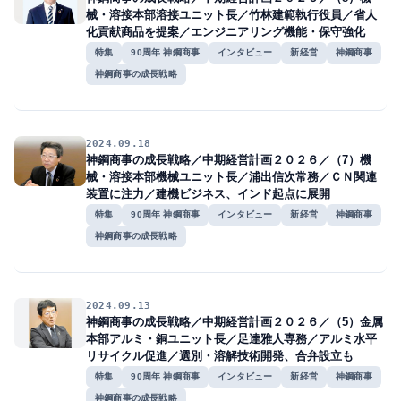
械・溶接本部溶接ユニット長／竹林建範執行役員／省人
化貢献商品を提案／エンジニアリング機能・保守強化
特集
90周年 神鋼商事
インタビュー
新経営
神鋼商事
神鋼商事の成長戦略
2024.09.18
神鋼商事の成長戦略／中期経営計画２０２６／（7）機
械・溶接本部機械ユニット長／浦出信次常務／ＣＮ関連
装置に注力／建機ビジネス、インド起点に展開
特集
90周年 神鋼商事
インタビュー
新経営
神鋼商事
神鋼商事の成長戦略
2024.09.13
神鋼商事の成長戦略／中期経営計画２０２６／（5）金属
本部アルミ・銅ユニット長／足達雅人専務／アルミ水平
リサイクル促進／選別・溶解技術開発、合弁設立も
特集
90周年 神鋼商事
インタビュー
新経営
神鋼商事
神鋼商事の成長戦略