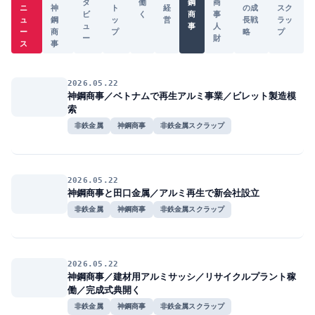
タ
働
鋼
商
ニ
神
ト
経
の成
スク
ビ
く
商
事
ュ
鋼
ッ
営
長戦
ラッ
ュ
事
人
ー
商
プ
略
プ
ー
財
ス
事
2026.05.22
神鋼商事／ベトナムで再生アルミ事業／ビレット製造模
索
非鉄金属
神鋼商事
非鉄金属スクラップ
2026.05.22
神鋼商事と田口金属／アルミ再生で新会社設立
非鉄金属
神鋼商事
非鉄金属スクラップ
2026.05.22
神鋼商事／建材用アルミサッシ／リサイクルプラント稼
働／完成式典開く
非鉄金属
神鋼商事
非鉄金属スクラップ