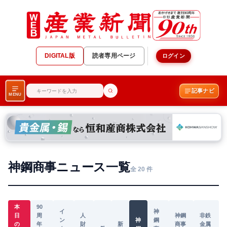
DIGITAL版
読者専用ページ
ログイン
記事ナビ
MENU
神鋼商事ニュース一覧
全 20 件
本
90
イ
神
日
周
人
神鋼
非鉄
ン
神
鋼
の
年
財
新
商事
金属