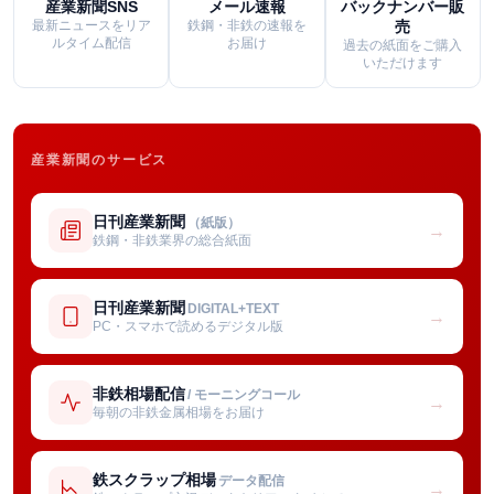
産業新聞SNS
メール速報
バックナンバー販
最新ニュースをリア
鉄鋼・非鉄の速報を
売
ルタイム配信
お届け
過去の紙面をご購入
いただけます
産業新聞のサービス
日刊産業新聞
（紙版）
→
鉄鋼・非鉄業界の総合紙面
日刊産業新聞
DIGITAL+TEXT
→
PC・スマホで読めるデジタル版
非鉄相場配信
/ モーニングコール
→
毎朝の非鉄金属相場をお届け
鉄スクラップ相場
データ配信
→