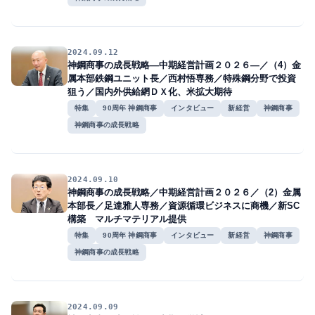
2024.09.12
神鋼商事の成長戦略―中期経営計画２０２６―／（4）金
属本部鉄鋼ユニット長／西村悟専務／特殊鋼分野で投資
狙う／国内外供給網ＤＸ化、米拡大期待
特集
90周年 神鋼商事
インタビュー
新経営
神鋼商事
神鋼商事の成長戦略
2024.09.10
神鋼商事の成長戦略／中期経営計画２０２６／（2）金属
本部長／足達雅人専務／資源循環ビジネスに商機／新SC
構築 マルチマテリアル提供
特集
90周年 神鋼商事
インタビュー
新経営
神鋼商事
神鋼商事の成長戦略
2024.09.09