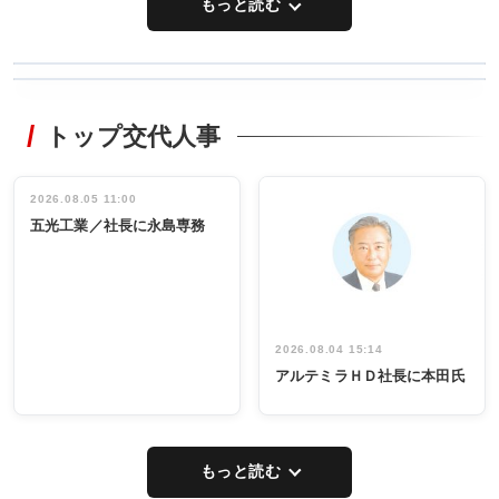
もっと読む
WORKING
RECYCLING
STYLE
トップ交代人事
タックトレー
非鉄業界で
ディング 創
働く／女性
立30周年記念
管理職編
祝う 業界関
インタビュ
2026.08.05 11:00
INTERVIEW
INTERVIEW
係者ら220人
ー／社内ア
五光工業／社長に永島専務
出席
イデア発掘
し形に
2026.08.04 15:14
アルテミラＨＤ社長に本田氏
もっと読む