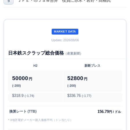
ＪＦＥ・印ＪＳＷ合弁 役員に赤木・岩野・髙橋氏
MARKET DATA
Update: 2026/08/06
日本鉄スクラップ総合価格
（産業新聞）
H2
新断プレス
50000
52800
円
円
(-200)
(-200)
$318.9
$336.76
(-1.74)
(-1.77)
156.79
換算レート (TTB)
円 / ドル
* 3地区電炉メーカー購入価格平均（トン当たり）