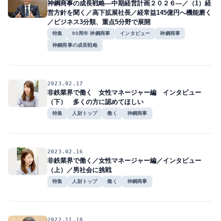
神鋼商事の成長戦略―中期経営計画２０２６―／（1）経
営方針を聞く／高下拡展社長／経常益145億円へ機能磨く
／ビジネス3分類、重点5分野で展開
特集
90周年 神鋼商事
インタビュー
神鋼商事
神鋼商事の成長戦略
2023.02.17
非鉄業界で働く 女性マネージャー編 インタビュー
（下） 多くの方に認めてほしい
特集
人財トップ
働く
神鋼商事
2023.02.16
非鉄業界で働く／女性マネージャー編／インタビュー
（上）／男社会に挑戦
特集
人財トップ
働く
神鋼商事
2022.11.18