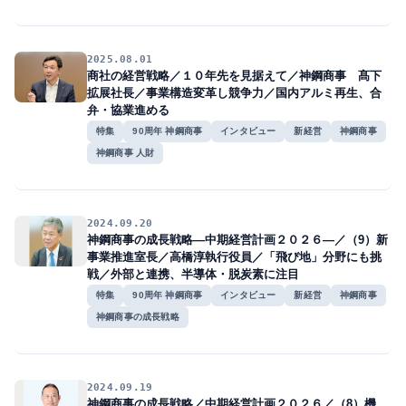
2025.08.01
商社の経営戦略／１０年先を見据えて／神鋼商事 髙下
拡展社長／事業構造変革し競争力／国内アルミ再生、合
弁・協業進める
特集
90周年 神鋼商事
インタビュー
新経営
神鋼商事
神鋼商事 人財
2024.09.20
神鋼商事の成長戦略―中期経営計画２０２６―／（9）新
事業推進室長／高橋淳執行役員／「飛び地」分野にも挑
戦／外部と連携、半導体・脱炭素に注目
特集
90周年 神鋼商事
インタビュー
新経営
神鋼商事
神鋼商事の成長戦略
2024.09.19
神鋼商事の成長戦略／中期経営計画２０２６／（8）機