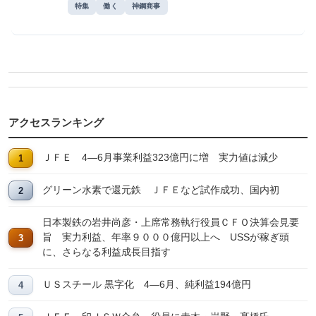
特集
働く
神鋼商事
アクセスランキング
ＪＦＥ 4―6月事業利益323億円に増 実力値は減少
グリーン水素で還元鉄 ＪＦＥなど試作成功、国内初
日本製鉄の岩井尚彦・上席常務執行役員ＣＦＯ決算会見要
旨 実力利益、年率９０００億円以上へ USSが稼ぎ頭
に、さらなる利益成長目指す
ＵＳスチール 黒字化 4―6月、純利益194億円