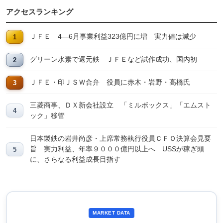
アクセスランキング
ＪＦＥ 4―6月事業利益323億円に増 実力値は減少
グリーン水素で還元鉄 ＪＦＥなど試作成功、国内初
ＪＦＥ・印ＪＳＷ合弁 役員に赤木・岩野・髙橋氏
三菱商事、ＤＸ新会社設立 「ミルボックス」「エムスト
ック」移管
日本製鉄の岩井尚彦・上席常務執行役員ＣＦＯ決算会見要
旨 実力利益、年率９０００億円以上へ USSが稼ぎ頭
に、さらなる利益成長目指す
MARKET DATA