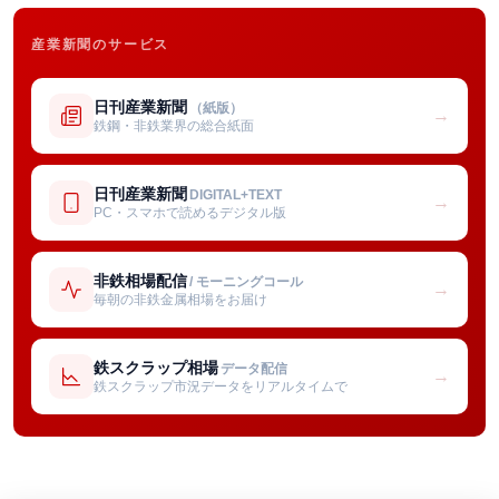
産業新聞のサービス
日刊産業新聞
（紙版）
→
鉄鋼・非鉄業界の総合紙面
日刊産業新聞
DIGITAL+TEXT
→
PC・スマホで読めるデジタル版
非鉄相場配信
/ モーニングコール
→
毎朝の非鉄金属相場をお届け
鉄スクラップ相場
データ配信
→
鉄スクラップ市況データをリアルタイムで