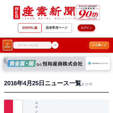
DIGITAL版
読者専用ページ
ログイン
記事ナビ
MENU
2016年4月25日ニュース一覧
全 15 件
ス
テ
ン