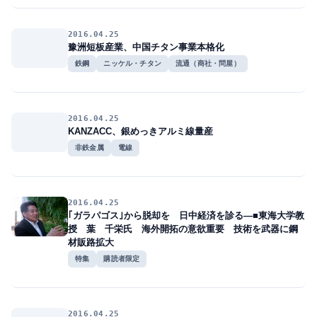
2016.04.25
豫洲短板産業、中国チタン事業本格化
鉄鋼
ニッケル・チタン
流通（商社・問屋）
2016.04.25
KANZACC、銀めっきアルミ線量産
非鉄金属
電線
2016.04.25
｢ガラパゴス｣から脱却を 日中経済を診る―■東海大学教
授 葉 千栄氏 海外開拓の意欲重要 技術を武器に鋼
材販路拡大
特集
購読者限定
2016.04.25