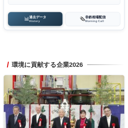
過去データ
非鉄相場配信
📊
🗞️
History
Morning Call
環境に貢献する企業2026