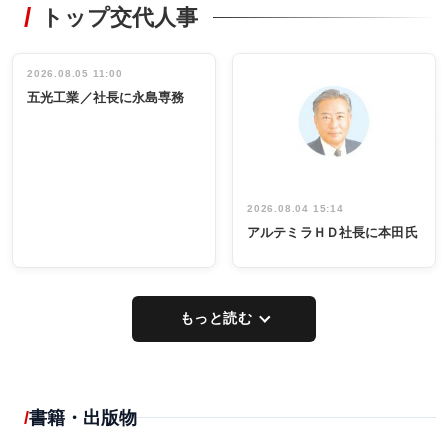
トップ交代人事
タックトレー
非鉄業界で
ディング 創
働く／女性
立30周年記念
管理職編
祝う 業界関
インタビュ
2026.08.05 11:00
INTERVIEW
INTERVIEW
係者ら220人
ー／社内ア
五光工業／社長に永島専務
出席
イデア発掘
し形に
2026.08.04 15:14
アルテミラＨＤ社長に本田氏
もっと読む
書籍・出版物