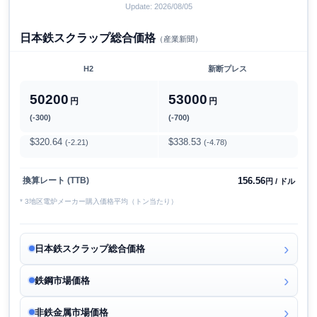
Update: 2026/08/05
日本鉄スクラップ総合価格
（産業新聞）
H2
新断プレス
50200
53000
円
円
(-300)
(-700)
$320.64
$338.53
(-2.21)
(-4.78)
156.56
換算レート (TTB)
円 / ドル
* 3地区電炉メーカー購入価格平均（トン当たり）
日本鉄スクラップ総合価格
鉄鋼市場価格
非鉄金属市場価格