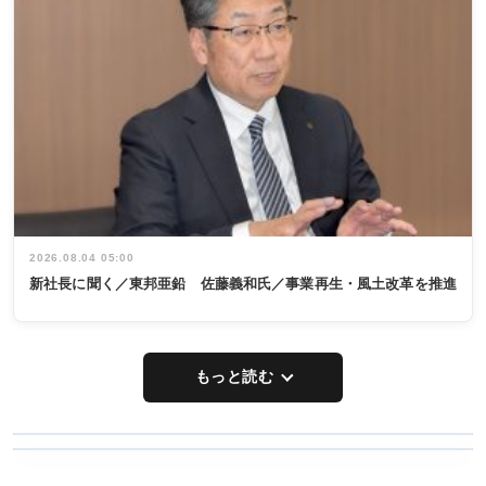
2026.08.04 05:00
新社長に聞く／東邦亜鉛 佐藤義和氏／事業再生・風土改革を推進
もっと読む
WORKING
RECYCLING
STYLE