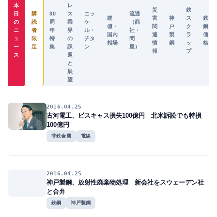
本
レ
災
鉄
日
購
80
ス
ニッ
流通
建
害
神
ス
鉄
の
読
周
業
ケ
（商
値・
関
戸
ク
鋼
ニ
者
年
界
ル・
社・
国内
連
製
ラ
価
ュ
限
特
の
チタ
問
相場
情
鋼
ッ
格
ー
定
集
課
ン
屋）
報
プ
ス
題
と
展
望
2016.04.25
古河電工、ビスキャス損失100億円 北米訴訟でも特損
100億円
非鉄金属
電線
2016.04.25
神戸製鋼、放射性廃棄物処理 新会社をスウェーデン社
と合弁
鉄鋼
神戸製鋼