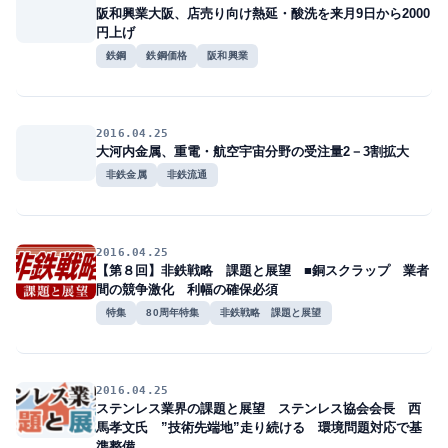
阪和興業大阪、店売り向け熱延・酸洗を来月9日から2000
円上げ
鉄鋼
鉄鋼価格
阪和興業
2016.04.25
大河内金属、重電・航空宇宙分野の受注量2－3割拡大
非鉄金属
非鉄流通
2016.04.25
【第８回】非鉄戦略 課題と展望 ■銅スクラップ 業者
間の競争激化 利幅の確保必須
特集
80周年特集
非鉄戦略 課題と展望
2016.04.25
ステンレス業界の課題と展望 ステンレス協会会長 西
馬孝文氏 ”技術先端地”走り続ける 環境問題対応で基
準整備