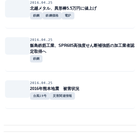
2016.04.25
北越メタル、異形棒5.5万円に値上げ
鉄鋼
鉄鋼価格
電炉
2016.04.25
飯島鉄筋工業、SPR685高強度せん断補強筋の加工業者認
定取得へ
鉄鋼
2016.04.25
2016年熊本地震 被害状況
台風19号
災害関連情報