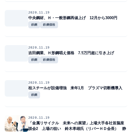
2020.11.19
中央鋼材、Ｈ・一般形鋼再値上げ 12月から3000円
鉄鋼
鉄鋼価格
2020.11.19
吉田鋼業、Ｈ形鋼唱え価格 7.5万円超に引き上げ
鉄鋼
鉄鋼価格
2020.11.19
桂スチールが設備増強 来年1月 プラズマ切断機導入
鉄鋼
2020.11.19
「金属リサイクル 未来への展望」上場大手各社首脳座
談会2 上場の狙い 鈴木孝雄氏（リバーＨＤ会長） 静