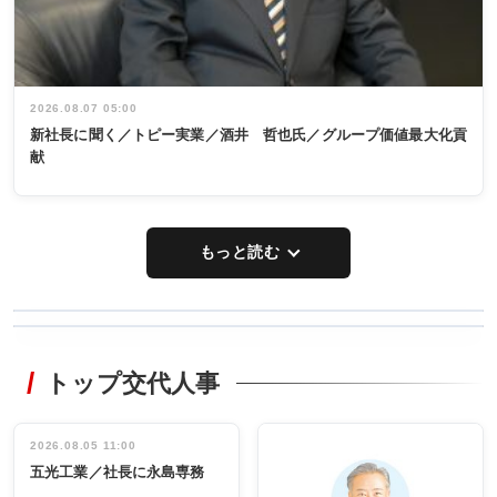
2026.08.07 05:00
新社長に聞く／トピー実業／酒井 哲也氏／グループ価値最大化貢
献
もっと読む
WORKING
RECYCLING
STYLE
トップ交代人事
タックトレー
非鉄業界で
ディング 創
働く／女性
立30周年記念
管理職編
祝う 業界関
インタビュ
2026.08.05 11:00
INTERVIEW
INTERVIEW
係者ら220人
ー／社内ア
五光工業／社長に永島専務
出席
イデア発掘