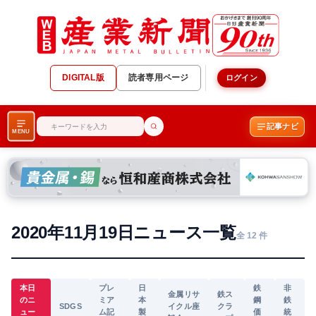
DIGITAL版
読者専用ページ
ログイン
記事ナビ
MENU
2020年11月19日ニュース一覧
全 12 件
本日
プレ
日
鉄
非
金属リサ
鉄ス
のニ
ミア
本
鋼
鉄
SDGS
イクル座
クラ
ュー
ム記
製
価
統