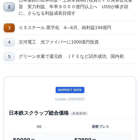
日本製鉄の岩井尚彦・上席常務執行役員ＣＦＯ決算会見要
旨 実力利益、年率９０００億円以上へ USSが稼ぎ頭
に、さらなる利益成長目指す
ＵＳスチール 黒字化 4―6月、純利益194億円
古河電工 光ファイバーに1000億円投資
グリーン水素で還元鉄 ＪＦＥなど試作成功、国内初
MARKET DATA
Update: 2026/08/07
日本鉄スクラップ総合価格
（産業新聞）
H2
新断プレス