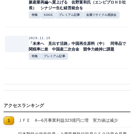
脈産業再編へ質上げる 佐野富和氏（エンビプロＨＤ社
長） シナジー生む経営統合を
特集
SDGS
プレミアム記事
金属リサイクル座談会
2020.11.19
「未来へ 見出す活路」中国再生原料（中） 同等品で
関税率に差 中国産二次合金 競争力維持に課題
特集
プレミアム記事
アクセスランキング
ＪＦＥ 4―6月事業利益323億円に増 実力値は減少