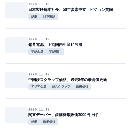
2020.11.19
日本製鉄橋本社長、50年炭素中立 ビジョン賛同
鉄鋼
日本製鉄
2020.11.19
鉛蓄電池、上期国内生産14％減
非鉄金属
非鉄統計
2020.11.19
中国鉄スクラップ価格、過去8年の最高値更新
アジア金属
鉄スクラップ
鉄鋼価格
2020.11.19
関東デーバー、鉄筋棒鋼販価3000円上げ
鉄鋼
鉄鋼価格