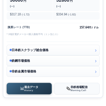
50000
52800
円
円
(―)
(―)
$317.18
$334.94
(-1.72)
(-1.82)
157.64
換算レート (TTB)
円 / ドル
* 3地区電炉メーカー購入価格平均（トン当たり）
日本鉄スクラップ総合価格
鉄鋼市場価格
非鉄金属市場価格
過去データ
非鉄相場配信
📊
🗞️
History
Morning Call