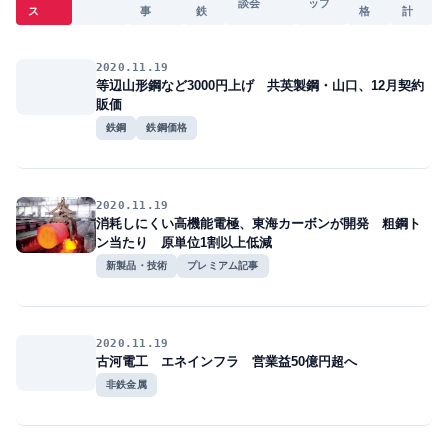
談会
ップ
ス
事
鉄
格
計
2020.11.19
等辺山形鋼など3000円上げ 共英製鋼・山口、12月契約
販価
鉄鋼
鉄鋼価格
2020.11.19
消耗しにくい高機能電極、東海カーボンが開発 粗鋼ト
ン当たり 原単位1割以上低減
新製品・技術
プレミアム記事
2020.11.19
古河電工 エネインフラ 営業益50億円超へ
非鉄金属