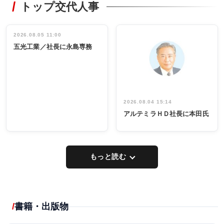
トップ交代人事
タックトレー
非鉄業界で
ディング 創
働く／女性
立30周年記念
管理職編
祝う 業界関
インタビュ
2026.08.05 11:00
INTERVIEW
INTERVIEW
係者ら220人
ー／社内ア
五光工業／社長に永島専務
出席
イデア発掘
し形に
2026.08.04 15:14
アルテミラＨＤ社長に本田氏
もっと読む
書籍・出版物