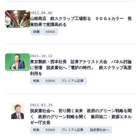
2022.06.06
山根商店 鉄スクラップ工場彩る ＳＤＧｓカラー 視
覚効果で意識高める
鉄鋼
SDGS
2021.10.12
東京製鉄・西本社長 証券アナリスト大会 パネル討論
に登壇 脱炭素化へ「電炉の時代」 鉄スクラップ高度
利用を
特集
SDGS
プレミアム記事
2021.03.29
脱炭素社会へ 切り開く未来 政府のグリーン戦略を聞
く 政府のグリーン戦略を聞く 飯田祐二・資源エネル
ギー庁次長
特集
SDGS
プレミアム記事
脱炭素社会へ