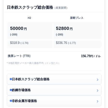
日本鉄スクラップ総合価格
（産業新聞）
H2
新断プレス
50000
52800
円
円
(-200)
(-200)
$318.9
$336.76
(-1.74)
(-1.77)
156.79
換算レート (TTB)
円 / ドル
* 3地区電炉メーカー購入価格平均（トン当たり）
日本鉄スクラップ総合価格
鉄鋼市場価格
非鉄金属市場価格