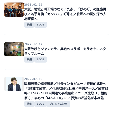
2023.01.19
大阪、地域と町工場つなぐ／九条、「鉄の町」の隆盛再
び／若手発信「カンバン」町彩る／住民への認知深め人
材獲得へ
鉄鋼
SDGS
2022.12.02
大阪故鉄とジャンカラ、異色のコラボ カラオケにスク
ラップルーム
鉄鋼
SDGS
2022.07.19
阪和興業の成長戦略／社長インタビュー／持続的成長へ
「3階建て経営」／代表取締役社長／中川洋一氏／経営戦
略／ESG・SDGｓ関連で事業創出／ニーズ先取り、機能
磨く／攻めの「M＆A＋A」に／投資の収益化が本格化
特集
SDGS
プレミアム記事