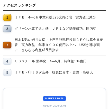
アクセスランキング
ＪＦＥ 4―6月事業利益323億円に増 実力値は減少
グリーン水素で還元鉄 ＪＦＥなど試作成功、国内初
日本製鉄の岩井尚彦・上席常務執行役員ＣＦＯ決算会見要
旨 実力利益、年率９０００億円以上へ USSが稼ぎ頭
に、さらなる利益成長目指す
ＵＳスチール 黒字化 4―6月、純利益194億円
ＪＦＥ・印ＪＳＷ合弁 役員に赤木・岩野・髙橋氏
MARKET DATA
Update: 2026/08/06