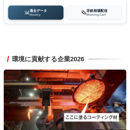
過去データ
非鉄相場配信
📊
🗞️
History
Morning Call
環境に貢献する企業2026