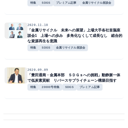
特集
SDGS
プレミアム記事
金属リサイクル座談会
2020.11.18
「金属リサイクル 未来への展望」上場大手各社首脳座
談会1 上場への歩み 多角化なくして成長なし 総合的
な資源再生を意識
特集
SDGS
金属リサイクル座談会
2020.09.09
「豊田通商・金属本部 ＳＤＧｓへの挑戦」動静脈一体
で低炭素貢献 リバースサプライチェーン構築目指す
特集
20000号特集
SDGS
プレミアム記事