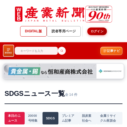
DIGITAL版
読者専用ページ
ログイン
記事ナビ
MENU
SDGSニュース一覧
全 14 件
本日のニ
20000
プレミア
脱炭素
金属リサイ
SDGS
ュース
号特集
ム記事
社会へ
クル座談会