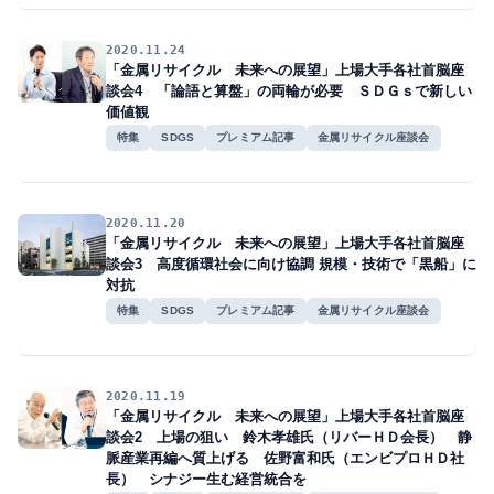
2020.11.24
「金属リサイクル 未来への展望」上場大手各社首脳座
談会4 「論語と算盤」の両輪が必要 ＳＤＧｓで新しい
価値観
特集
SDGS
プレミアム記事
金属リサイクル座談会
2020.11.20
「金属リサイクル 未来への展望」上場大手各社首脳座
談会3 高度循環社会に向け協調 規模・技術で「黒船」に
対抗
特集
SDGS
プレミアム記事
金属リサイクル座談会
2020.11.19
「金属リサイクル 未来への展望」上場大手各社首脳座
談会2 上場の狙い 鈴木孝雄氏（リバーＨＤ会長） 静
脈産業再編へ質上げる 佐野富和氏（エンビプロＨＤ社
長） シナジー生む経営統合を