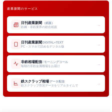
産業新聞のサービス
日刊産業新聞
（紙版）
→
鉄鋼・非鉄業界の総合紙面
日刊産業新聞
DIGITAL+TEXT
→
PC・スマホで読めるデジタル版
非鉄相場配信
/ モーニングコール
→
毎朝の非鉄金属相場をお届け
鉄スクラップ相場
データ配信
→
鉄スクラップ市況データをリアルタイムで