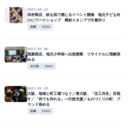
2023.04.12
田村商店、鉄を肌で感じるイベント開催 地元子ども向
けにワークショップ 廃材スタンプで巾着作り
鉄鋼
SDGS
2023.02.06
稲葉商店、地元小学校へ出前授業 リサイクルに理解深
める
未分類
SDGS
2023.01.19
大阪、地域と町工場つなぐ／東大阪、「住工共生」目指
す／「何でも作れる」へ行政支援／ものづくりの町、ブ
ランド高める
鉄鋼
SDGS