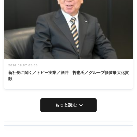
2026.08.07 05:00
新社長に聞く／トピー実業／酒井 哲也氏／グループ価値最大化貢
献
もっと読む
WORKING
RECYCLING
STYLE