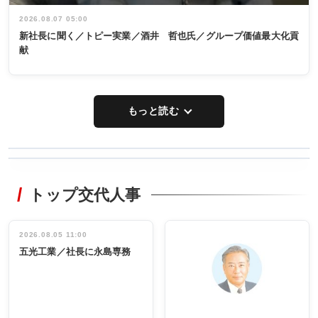
2026.08.07 05:00
新社長に聞く／トピー実業／酒井 哲也氏／グループ価値最大化貢
献
もっと読む
WORKING
RECYCLING
STYLE
トップ交代人事
タックトレー
非鉄業界で
ディング 創
働く／女性
立30周年記念
管理職編
祝う 業界関
インタビュ
2026.08.05 11:00
INTERVIEW
INTERVIEW
係者ら220人
ー／社内ア
五光工業／社長に永島専務
出席
イデア発掘
し形に