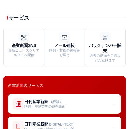
サービス
産業新聞SNS
メール速報
バックナンバー販
最新ニュースをリア
鉄鋼・非鉄の速報を
売
ルタイム配信
お届け
過去の紙面をご購入
いただけます
産業新聞のサービス
日刊産業新聞
（紙版）
→
鉄鋼・非鉄業界の総合紙面
日刊産業新聞
DIGITAL+TEXT
→
PC・スマホで読めるデジタル版