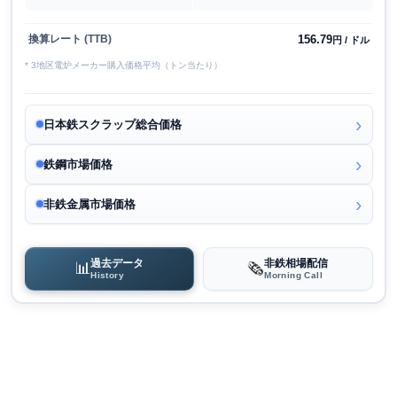
156.79
換算レート (TTB)
円 / ドル
* 3地区電炉メーカー購入価格平均（トン当たり）
日本鉄スクラップ総合価格
鉄鋼市場価格
非鉄金属市場価格
過去データ
非鉄相場配信
📊
🗞️
History
Morning Call