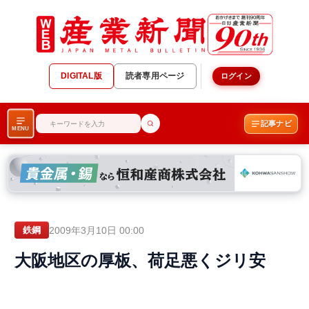
DIGITAL版
読者専用ページ
ログイン
記事ナビ
MENU
2009年3月10日 00:00
鉄鋼
大阪地区の厚板、荷足悪くジリ安