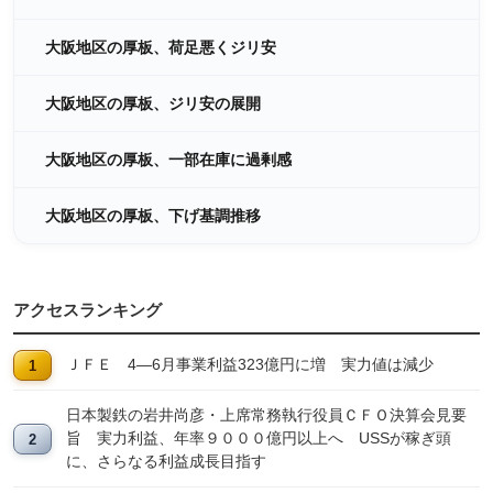
大阪地区の厚板、荷足悪くジリ安
大阪地区の厚板、ジリ安の展開
大阪地区の厚板、一部在庫に過剰感
大阪地区の厚板、下げ基調推移
アクセスランキング
ＪＦＥ 4―6月事業利益323億円に増 実力値は減少
日本製鉄の岩井尚彦・上席常務執行役員ＣＦＯ決算会見要
旨 実力利益、年率９０００億円以上へ USSが稼ぎ頭
に、さらなる利益成長目指す