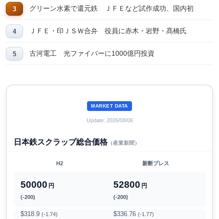
グリーン水素で還元鉄 ＪＦＥなど試作成功、国内初
ＪＦＥ・印ＪＳＷ合弁 役員に赤木・岩野・髙橋氏
古河電工 光ファイバーに1000億円投資
MARKET DATA
Update: 2026/08/06
日本鉄スクラップ総合価格
（産業新聞）
H2
新断プレス
50000
52800
円
円
(-200)
(-200)
$318.9
$336.76
(-1.74)
(-1.77)