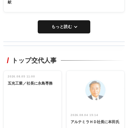
献
もっと読む
WORKING
RECYCLING
STYLE
トップ交代人事
タックトレー
非鉄業界で
ディング 創
働く／女性
立30周年記念
管理職編
祝う 業界関
インタビュ
2026.08.05 11:00
INTERVIEW
INTERVIEW
係者ら220人
ー／社内ア
五光工業／社長に永島専務
出席
イデア発掘
し形に
2026.08.04 15:14
アルテミラＨＤ社長に本田氏