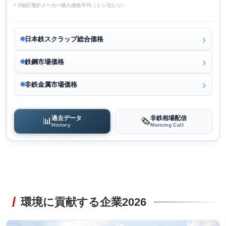
* 3地区電炉メーカー購入価格平均（トン当たり）
日本鉄スクラップ総合価格
鉄鋼市場価格
非鉄金属市場価格
過去データ
非鉄相場配信
📊
🗞️
History
Morning Call
環境に貢献する企業2026