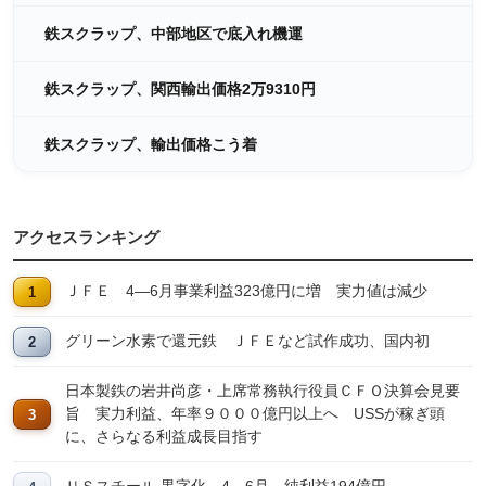
鉄スクラップ、中部地区で底入れ機運
鉄スクラップ、関西輸出価格2万9310円
鉄スクラップ、輸出価格こう着
アクセスランキング
ＪＦＥ 4―6月事業利益323億円に増 実力値は減少
グリーン水素で還元鉄 ＪＦＥなど試作成功、国内初
日本製鉄の岩井尚彦・上席常務執行役員ＣＦＯ決算会見要
旨 実力利益、年率９０００億円以上へ USSが稼ぎ頭
に、さらなる利益成長目指す