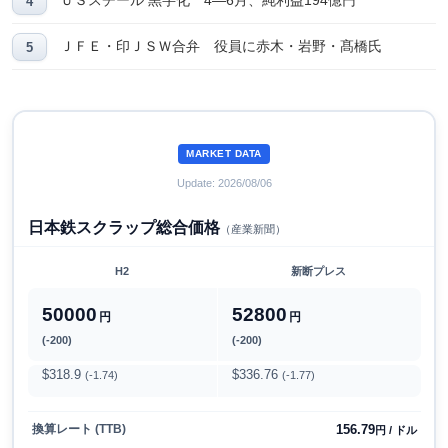
ＵＳスチール 黒字化 4―6月、純利益194億円
ＪＦＥ・印ＪＳＷ合弁 役員に赤木・岩野・髙橋氏
MARKET DATA
Update: 2026/08/06
日本鉄スクラップ総合価格
（産業新聞）
H2
新断プレス
50000
52800
円
円
(-200)
(-200)
$318.9
$336.76
(-1.74)
(-1.77)
156.79
換算レート (TTB)
円 / ドル