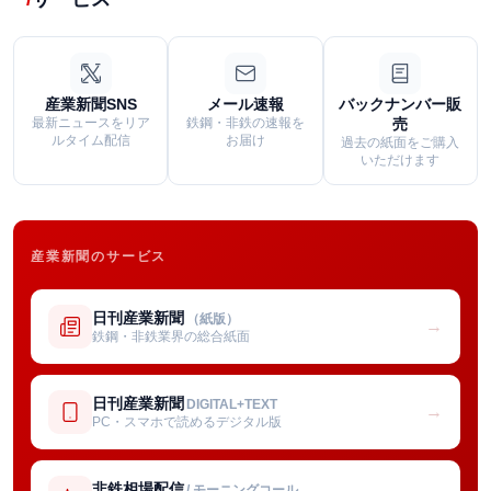
産業新聞SNS
メール速報
バックナンバー販
最新ニュースをリア
鉄鋼・非鉄の速報を
売
ルタイム配信
お届け
過去の紙面をご購入
いただけます
産業新聞のサービス
日刊産業新聞
（紙版）
→
鉄鋼・非鉄業界の総合紙面
日刊産業新聞
DIGITAL+TEXT
→
PC・スマホで読めるデジタル版
非鉄相場配信
/ モーニングコール