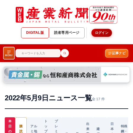
DIGITAL版
読者専用ページ
ログイン
記事ナビ
MENU
2022年5月9日ニュース一覧
全 17 件
本
ト
プ
出
日
日
購
アル
ッ
レ
特殊
来
建
本
の
読
ミ地
プ
ミ
鋼・