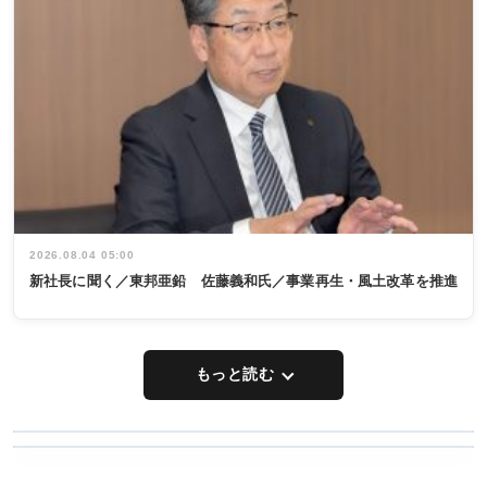
2026.08.04 05:00
新社長に聞く／東邦亜鉛 佐藤義和氏／事業再生・風土改革を推進
もっと読む
WORKING
RECYCLING
STYLE