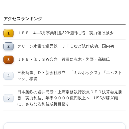
アクセスランキング
ＪＦＥ 4―6月事業利益323億円に増 実力値は減少
グリーン水素で還元鉄 ＪＦＥなど試作成功、国内初
ＪＦＥ・印ＪＳＷ合弁 役員に赤木・岩野・髙橋氏
三菱商事、ＤＸ新会社設立 「ミルボックス」「エムスト
ック」移管
日本製鉄の岩井尚彦・上席常務執行役員ＣＦＯ決算会見要
旨 実力利益、年率９０００億円以上へ USSが稼ぎ頭
に、さらなる利益成長目指す