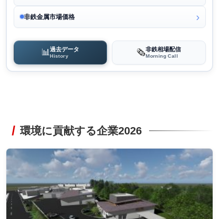
非鉄金属市場価格
過去データ
非鉄相場配信
📊
🗞️
History
Morning Call
環境に貢献する企業2026