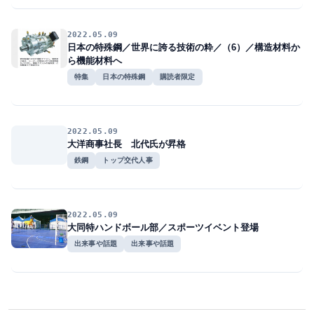
2022.05.09
日本の特殊鋼／世界に誇る技術の粋／（6）／構造材料か
ら機能材料へ
特集
日本の特殊鋼
購読者限定
2022.05.09
大洋商事社長 北代氏が昇格
鉄鋼
トップ交代人事
2022.05.09
大同特ハンドボール部／スポーツイベント登場
出来事や話題
出来事や話題