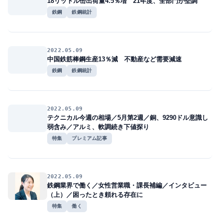
18リットル缶出荷量4.5％増 21年度、全部門が堅調
鉄鋼
鉄鋼統計
2022.05.09
中国鉄筋棒鋼生産13％減 不動産など需要減速
鉄鋼
鉄鋼統計
2022.05.09
テクニカル今週の相場／5月第2週／銅、9290ドル意識し
弱含み／アルミ、軟調続き下値探り
特集
プレミアム記事
2022.05.09
鉄鋼業界で働く／女性営業職・課長補編／インタビュー
（上）／困ったとき頼れる存在に
特集
働く