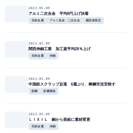
2022.05.09
アルミ二次合金 平均8円上げ決着
非鉄金属
アルミ地金・二次合金
購読者限定
2022.05.09
関西伸銅工業 加工賃平均28％上げ
非鉄金属
伸銅
2022.05.09
中国鉄スクラップ反落 6週ぶり、棒鋼市況安映す
鉄鋼
鉄鋼価格
2022.05.09
ＬＩＸＩＬ 銅から亜鉛に素材変更
非鉄金属
伸銅