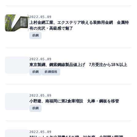
2022.05.09
上村金網工業、エクステリア映える装飾用金網 金属特
有の光沢・高級感で魅了
鉄鋼
2022.05.09
東京製綱、鋼索鋼線製品値上げ 7月受注から18％以上
鉄鋼
鉄鋼価格
2022.05.09
小野建、南福岡に第2倉庫増設 丸棒・鋼板を移管
鉄鋼
2022.05.09