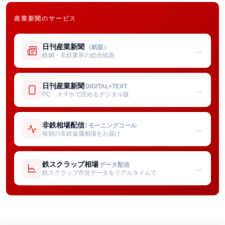
産業新聞のサービス
日刊産業新聞
（紙版）
→
鉄鋼・非鉄業界の総合紙面
日刊産業新聞
DIGITAL+TEXT
→
PC・スマホで読めるデジタル版
非鉄相場配信
/ モーニングコール
→
毎朝の非鉄金属相場をお届け
鉄スクラップ相場
データ配信
→
鉄スクラップ市況データをリアルタイムで