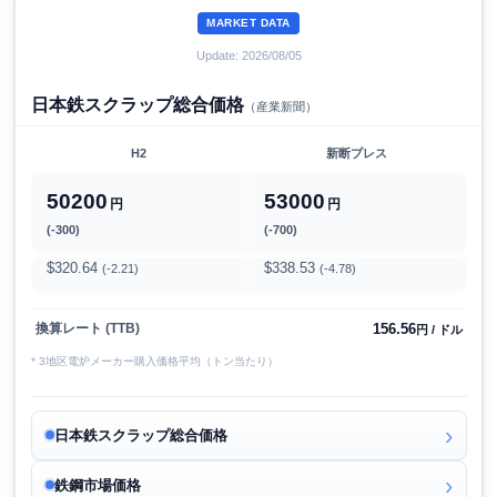
MARKET DATA
Update: 2026/08/05
日本鉄スクラップ総合価格
（産業新聞）
H2
新断プレス
50200
53000
円
円
(-300)
(-700)
$320.64
$338.53
(-2.21)
(-4.78)
156.56
換算レート (TTB)
円 / ドル
* 3地区電炉メーカー購入価格平均（トン当たり）
日本鉄スクラップ総合価格
鉄鋼市場価格