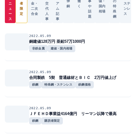
伸
働
事
値・
の
ニ
者
金・
交
ア
ステ
銅
く
や
国内
特
ュ
限
二次
代
ム
ンレ
話
相場
殊
ー
定
合金
人
記
ス
題
鋼
ス
事
事
2022.05.09
銅建値128万円 亜鉛57万1000円
非鉄金属
建値・国内相場
2022.05.09
合同製鉄 5契 普通線材とＢＩＣ 2万円値上げ
鉄鋼
特殊鋼・ステンレス
鉄鋼価格
2022.05.09
ＪＦＥＨＤ事業益4164億円 リーマン以降で最高
鉄鋼
購読者限定