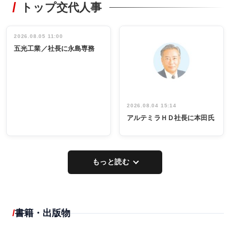
トップ交代人事
タックトレー
非鉄業界で
ディング 創
働く／女性
立30周年記念
管理職編
祝う 業界関
インタビュ
2026.08.05 11:00
INTERVIEW
INTERVIEW
係者ら220人
ー／社内ア
五光工業／社長に永島専務
出席
イデア発掘
し形に
2026.08.04 15:14
アルテミラＨＤ社長に本田氏
もっと読む
書籍・出版物