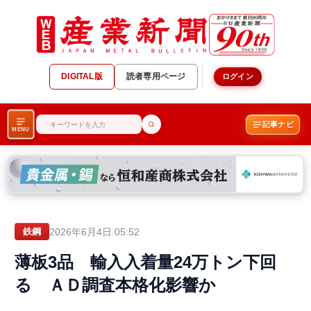
DIGITAL版
読者専用ページ
ログイン
記事ナビ
MENU
2026年6月4日 05:52
鉄鋼
薄板3品 輸入入着量24万トン下回
る ＡＤ調査本格化影響か