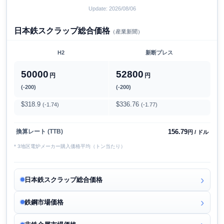
Update: 2026/08/06
日本鉄スクラップ総合価格
（産業新聞）
H2
新断プレス
50000
52800
円
円
(-200)
(-200)
$318.9
$336.76
(-1.74)
(-1.77)
156.79
換算レート (TTB)
円 / ドル
* 3地区電炉メーカー購入価格平均（トン当たり）
日本鉄スクラップ総合価格
鉄鋼市場価格