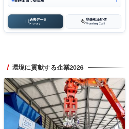
非鉄金属市場価格
過去データ
非鉄相場配信
📊
🗞️
History
Morning Call
環境に貢献する企業2026