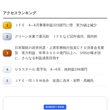
アクセスランキング
ＪＦＥ 4―6月事業利益323億円に増 実力値は減少
グリーン水素で還元鉄 ＪＦＥなど試作成功、国内初
日本製鉄の岩井尚彦・上席常務執行役員ＣＦＯ決算会見要
旨 実力利益、年率９０００億円以上へ USSが稼ぎ頭
に、さらなる利益成長目指す
ＵＳスチール 黒字化 4―6月、純利益194億円
ＪＦＥ・印ＪＳＷ合弁 役員に赤木・岩野・髙橋氏
MARKET DATA