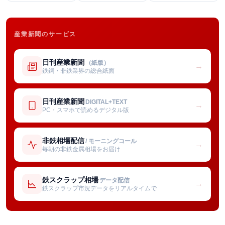
産業新聞のサービス
日刊産業新聞
（紙版）
→
鉄鋼・非鉄業界の総合紙面
日刊産業新聞
DIGITAL+TEXT
→
PC・スマホで読めるデジタル版
非鉄相場配信
/ モーニングコール
→
毎朝の非鉄金属相場をお届け
鉄スクラップ相場
データ配信
→
鉄スクラップ市況データをリアルタイムで