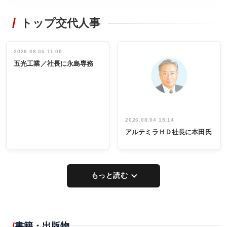
WORKING
RECYCLING
STYLE
トップ交代人事
タックトレー
非鉄業界で
ディング 創
働く／女性
立30周年記念
管理職編
祝う 業界関
インタビュ
2026.08.05 11:00
INTERVIEW
INTERVIEW
係者ら220人
ー／社内ア
五光工業／社長に永島専務
出席
イデア発掘
し形に
2026.08.04 15:14
アルテミラＨＤ社長に本田氏
もっと読む
書籍・出版物