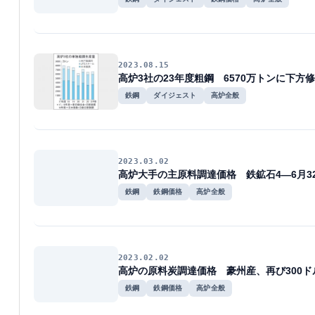
2023.08.15
高炉3社の23年度粗鋼 6570万トンに下方
鉄鋼
ダイジェスト
高炉全般
2023.03.02
高炉大手の主原料調達価格 鉄鉱石4―6月3
鉄鋼
鉄鋼価格
高炉全般
2023.02.02
高炉の原料炭調達価格 豪州産、再び300ド
鉄鋼
鉄鋼価格
高炉全般