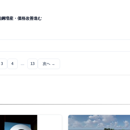
粗鋼増産・価格改善進む
3
4
…
13
次へ →