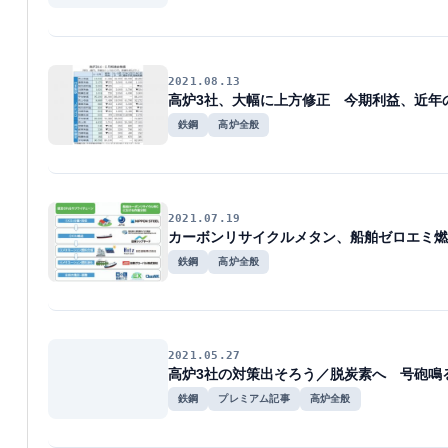
2021.08.13
高炉3社、大幅に上方修正 今期利益、近年
鉄鋼
高炉全般
2021.07.19
カーボンリサイクルメタン、船舶ゼロエミ燃
鉄鋼
高炉全般
2021.05.27
高炉3社の対策出そろう／脱炭素へ 号砲鳴
鉄鋼
プレミアム記事
高炉全般