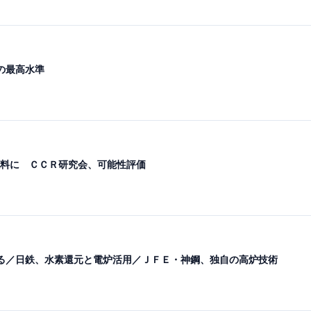
の最高水準
料に ＣＣＲ研究会、可能性評価
る／日鉄、水素還元と電炉活用／ＪＦＥ・神鋼、独自の高炉技術