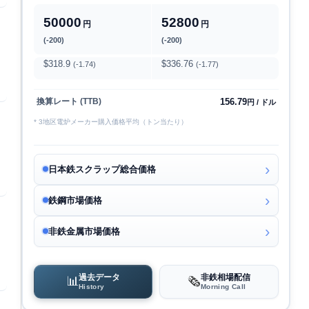
50000
52800
円
円
(-200)
(-200)
$318.9
$336.76
(-1.74)
(-1.77)
156.79
換算レート (TTB)
円 / ドル
* 3地区電炉メーカー購入価格平均（トン当たり）
日本鉄スクラップ総合価格
鉄鋼市場価格
非鉄金属市場価格
過去データ
非鉄相場配信
📊
🗞️
History
Morning Call