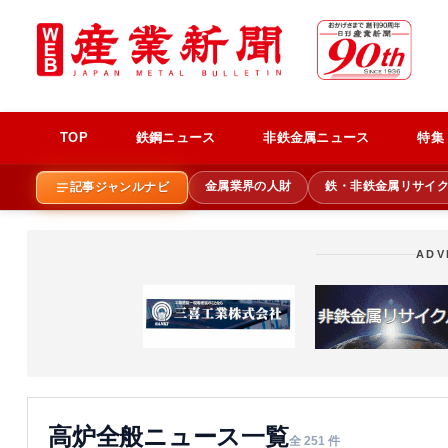
TOP
鉄鋼ニュース
非鉄金属ニュース
特集
金属業界の人財
鉄・非鉄金属リサイ
記事ジャンルナビ
ADV
高炉全般ニュース一覧
全 251 件