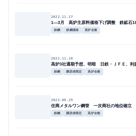
2022.11.17
1―3月 高炉主原料価格下げ調整 鉄鉱石1
鉄鋼
鉄鋼価格
高炉全般
2022.11.10
高炉3社通期予想、明暗 日鉄・ＪＦＥ、利
鉄鋼
購読者限定
高炉全般
2022.08.29
住商メタルワン鋼管 一次商社の地位確立 
鉄鋼
購読者限定
高炉全般