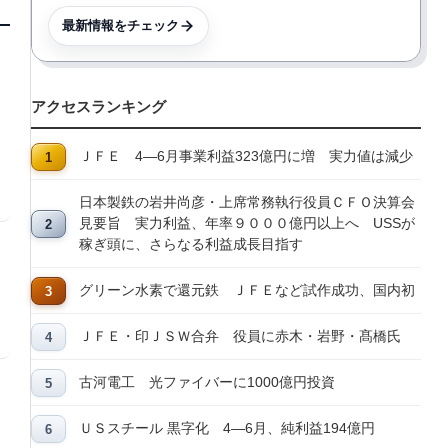
最新情報をチェック
アクセスランキング
ＪＦＥ 4―6月事業利益323億円に増 実力値は減少
日本製鉄の岩井尚彦・上席常務執行役員ＣＦＯ決算会
見要旨 実力利益、年率９０００億円以上へ USSが
稼ぎ頭に、さらなる利益成長目指す
グリーン水素で還元鉄 ＪＦＥなど試作成功、国内初
ＪＦＥ・印ＪＳＷ合弁 役員に赤木・岩野・髙橋氏
古河電工 光ファイバーに1000億円投資
ＵＳスチール 黒字化 4―6月、純利益194億円