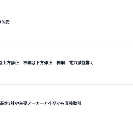
8％安
益上方修正 神鋼は下方修正 神鋼、電力減益響く
高炉3社や主要メーカーと今期から直接取引