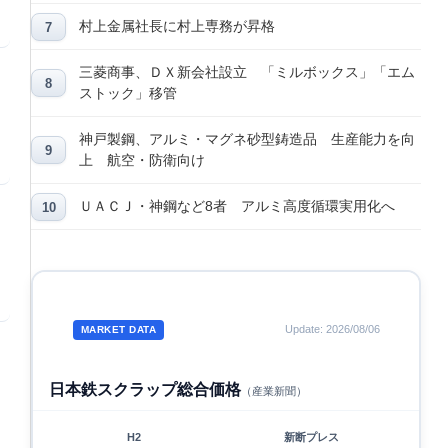
村上金属社長に村上専務が昇格
三菱商事、ＤＸ新会社設立 「ミルボックス」「エム
ストック」移管
神戸製鋼、アルミ・マグネ砂型鋳造品 生産能力を向
上 航空・防衛向け
ＵＡＣＪ・神鋼など8者 アルミ高度循環実用化へ
Update: 2026/08/06
MARKET DATA
日本鉄スクラップ総合価格
（産業新聞）
H2
新断プレス