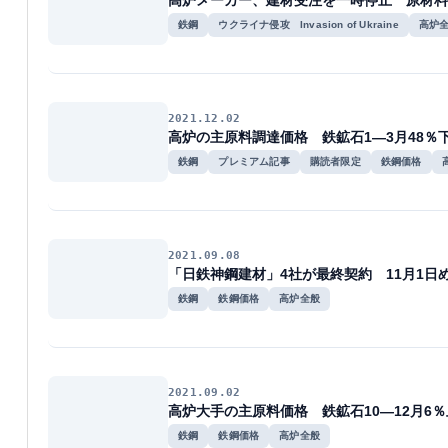
高炉メーカー、建材受注を一時停止 原材料
鉄鋼
ウクライナ侵攻 Invasion of Ukraine
高炉
2021.12.02
高炉の主原料調達価格 鉄鉱石1―3月48％下
鉄鋼
プレミアム記事
購読者限定
鉄鋼価格
2021.09.08
「日鉄神鋼建材」4社が最終契約 11月1日
鉄鋼
鉄鋼価格
高炉全般
2021.09.02
高炉大手の主原料価格 鉄鉱石10―12月6
鉄鋼
鉄鋼価格
高炉全般