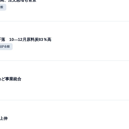
高、注文急増も背景
全般
落 10―12月原料炭83％高
高炉全般
めど事業統合
％上伸