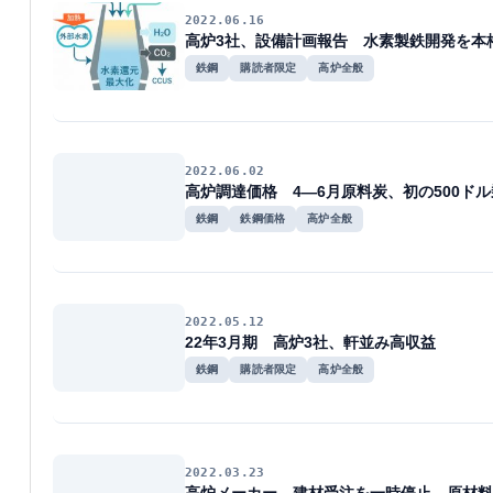
2022.06.16
高炉3社、設備計画報告 水素製鉄開発を本
鉄鋼
購読者限定
高炉全般
2022.06.02
高炉調達価格 4―6月原料炭、初の500ド
鉄鋼
鉄鋼価格
高炉全般
2022.05.12
22年3月期 高炉3社、軒並み高収益
鉄鋼
購読者限定
高炉全般
2022.03.23