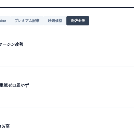
ine
プレミアム記事
鉄鋼価格
高炉全般
マージン改善
・重篤ゼロ届かず
0％高