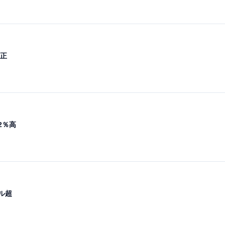
修正
2％高
ル超