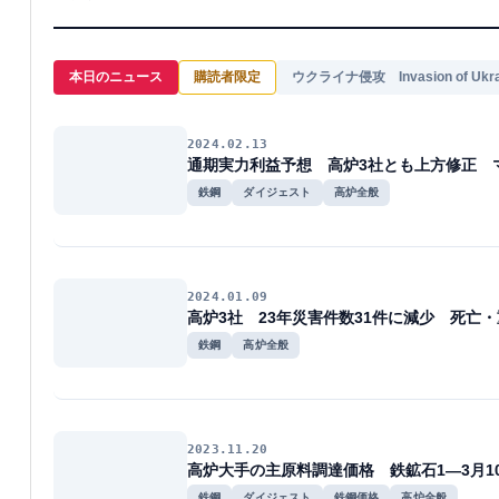
本日のニュース
購読者限定
ウクライナ侵攻 Invasion of Ukra
2024.02.13
通期実力利益予想 高炉3社とも上方修正 
鉄鋼
ダイジェスト
高炉全般
2024.01.09
高炉3社 23年災害件数31件に減少 死亡
鉄鋼
高炉全般
2023.11.20
高炉大手の主原料調達価格 鉄鉱石1―3月1
鉄鋼
ダイジェスト
鉄鋼価格
高炉全般